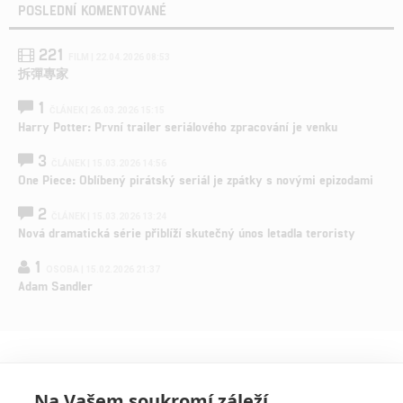
POSLEDNÍ KOMENTOVANÉ
221
FILM | 22.04.2026 08:53
拆彈專家
1
ČLÁNEK | 26.03.2026 15:15
Harry Potter: První trailer seriálového zpracování je venku
3
ČLÁNEK | 15.03.2026 14:56
One Piece: Oblíbený pirátský seriál je zpátky s novými epizodami
2
ČLÁNEK | 15.03.2026 13:24
Nová dramatická série přiblíží skutečný únos letadla teroristy
1
OSOBA | 15.02.2026 21:37
Adam Sandler
Na Vašem soukromí záleží