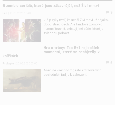
5 zombie seriálů, které jsou zábavnější, než Živí mrtví
9
Lee
| 18.03.2020 16:40
Zlé jazyky tvrdí, že seriál Živí mrtví už nějakou
dobu ztrácí dech. Ale fandové zombíků
nemusí truchlit, existují jiné série, které je
zvládnou pobavit.
Hra o trůny: Top 5+1 nejlepších
momentů, které se neobjevily v
knížkách
5
Prokopio
| 20.06.2020 07:00
Aneb ne všechno z často kritizovaných
posledních řad je k zahození.