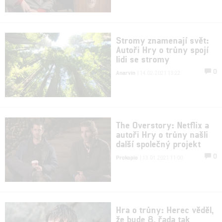
Stromy znamenají svět:
Autoři Hry o trůny spojí
lidi se stromy
0
Anarvin
| 14.02.2021 13:22
The Overstory: Netflix a
autoři Hry o trůny našli
další společný projekt
0
Prokopio
| 13.01.2021 11:00
Hra o trůny: Herec věděl,
že bude 8. řada tak