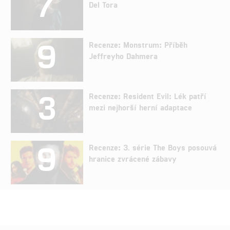
7
Del Tora
9
Recenze: Monstrum: Příběh
Jeffreyho Dahmera
3
Recenze: Resident Evil: Lék patří
mezi nejhorší herní adaptace
9
Recenze: 3. série The Boys posouvá
hranice zvrácené zábavy