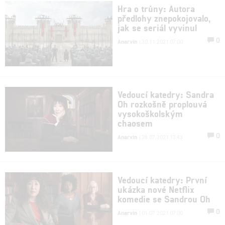
Hra o trůny: Autora
předlohy znepokojovalo,
jak se seriál vyvinul
0
Anarvin
| 30.11.2021 07:00
Vedoucí katedry: Sandra
Oh rozkošně proplouvá
vysokoškolským
chaosem
0
Anarvin
| 28.07.2021 13:43
Vedoucí katedry: První
ukázka nové Netflix
komedie se Sandrou Oh
0
Anarvin
| 01.07.2021 07:00