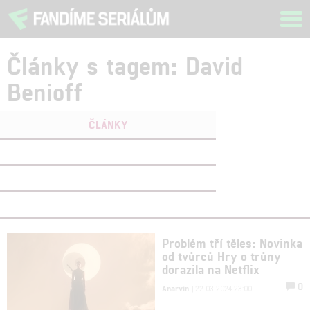
Tog
navi
Články s tagem: David
Benioff
ČLÁNKY
FILMY
(0)
OSOBY
(0)
VIDEA
(0)
Problém tří těles: Novinka
od tvůrců Hry o trůny
dorazila na Netflix
0
Anarvin
| 22.03.2024 23:00