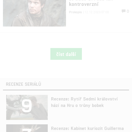
kontroverzní
0
Prokopio
| 12.12.2020 07:00
číst další
RECENZE SERIÁLŮ
9
Recenze: Rytíř Sedmi království
hází na Hru o trůny bobek
Recenze: Kabinet kuriozit Guillerma