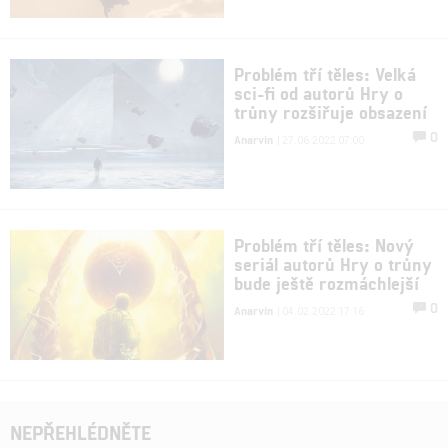
Problém tří těles: Velká
sci-fi od autorů Hry o
trůny rozšiřuje obsazení
0
Anarvin
| 27.06.2022 07:00
Problém tří těles: Nový
seriál autorů Hry o trůny
bude ještě rozmáchlejší
0
Anarvin
| 04.02.2022 17:16
NEPŘEHLÉDNĚTE