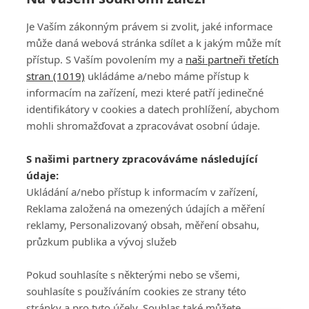
Je Vaším zákonným právem si zvolit, jaké informace
může daná webová stránka sdílet a k jakým může mít
přístup. S Vaším povolením my a
naši partneři třetích
stran (1019)
ukládáme a/nebo máme přístup k
informacím na zařízení, mezi které patří jedinečné
DISKUZE
PŘIHLÁSIT
identifikátory v cookies a datech prohlížení, abychom
REGISTROVAT
mohli shromažďovat a zpracovávat osobní údaje.
Šéfredaktorkou webu je
Petr Slavík
, e-mail
serialy@fandimefilmu.cz
S našimi partnery zpracováváme následující
údaje:
Máte-li zájem o inzerci na našem webu napište nám na e-mail
studio@koncal.com
Ukládání a/nebo přístup k informacím v zařízení,
Reklama založená na omezených údajích a měření
Ochrana osobních údajů
|
Zásady používání cookies
|
Pravidla webu
|
reklamy, Personalizovaný obsah, měření obsahu,
Upravit nastavení soukromí
průzkum publika a vývoj služeb
Pokud souhlasíte s některými nebo se všemi,
souhlasíte s používáním cookies ze strany této
stránky a pro tyto účely. Souhlas také můžete