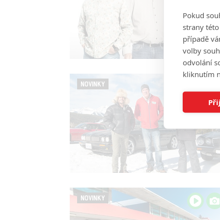
Pokud souh
strany tét
případě vá
volby souh
odvolání s
kliknutím n
NOVINKY
Při
NOVINKY