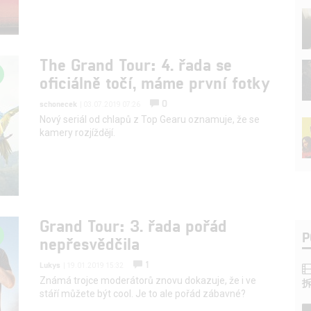
The Grand Tour: 4. řada se
oficiálně točí, máme první fotky
0
schonecek
| 03.07.2019 07:26
Nový seriál od chlapů z Top Gearu oznamuje, že se
kamery rozjíždějí.
Grand Tour: 3. řada pořád
P
nepřesvědčila
1
Lukys
| 19.01.2019 15:32
Známá trojce moderátorů znovu dokazuje, že i ve
stáří můžete být cool. Je to ale pořád zábavné?