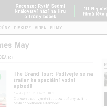
Recenze: Rytíř Sedmi
10 Nejoče
království hází na Hru
filmů léta
o trůny bobek
TRŮNY
DISKUZE
VIDEA
FILMY
ames May
IDEA
(0)
R
The Grand Tour: Podívejte se na
trailer ke speciální vodní
epizodě
1
filmsim
| 25.11.2019 20:17
Clarkson a spol. vyměnili auta za lodě a vyrazili na
cestu po Vietnamu a Kambodži.