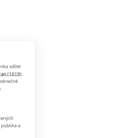
nka sdílet
tran (1019)
jedinečné
a
zených
 publika a