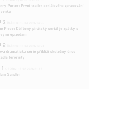
ČLÁNEK | 26.03.2026 15:15
rry Potter: První trailer seriálového zpracování
 venku
3
ČLÁNEK | 15.03.2026 14:56
e Piece: Oblíbený pirátský seriál je zpátky s
ovými epizodami
2
ČLÁNEK | 15.03.2026 13:24
vá dramatická série přiblíží skutečný únos
tadla teroristy
1
OSOBA | 15.02.2026 21:37
dam Sandler