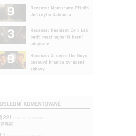
9
Recenze: Monstrum: Příběh
Jeffreyho Dahmera
3
Recenze: Resident Evil: Lék
patří mezi nejhorší herní
adaptace
9
Recenze: 3. série The Boys
posouvá hranice zvrácené
zábavy
OSLEDNÍ KOMENTOVANÉ
221
FILM | 22.04.2026 08:53
拆彈專家
1