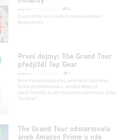
0
Anarvin
| 29.11.2016 19:44
A seznamte se s moderní metodou měření
sledovanosti.
První dojmy: The Grand Tour
předjíždí Top Gear
2
Rudmen
| 21.11.2016 21:15
Nový motoristický pořad Jeremyho Clarksona,
Richarda Hammonda a Jamese Maye už
začal. Podařilo se jim navázat na jejich starý dobrý
Top Gear?
The Grand Tour odstartovala
aneb Amazon Prime u nás