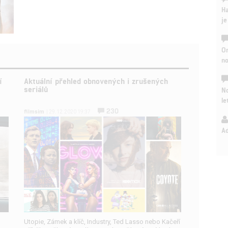
Ha
je
On
n
í
Aktuální přehled obnovených i zrušených
seriálů
No
le
230
filmsim
| 29.12.2020 19:37
A
Utopie, Zámek a klíč, Industry, Ted Lasso nebo Kačeří