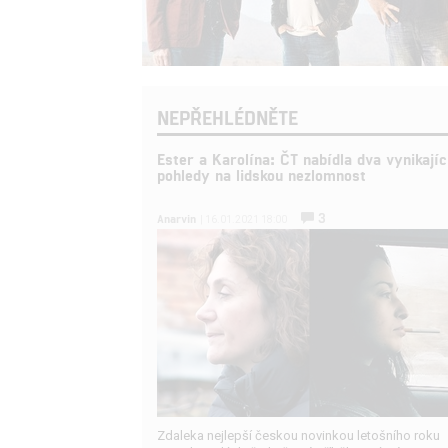
NEPŘEHLÉDNĚTE
Ester a Karolína: ČT nabídla dva vynikajíc
pohledy na lidskou nezlomnost
3
Anarvin
| 16.01.2021 18:00
Zdaleka nejlepší českou novinkou letošního roku