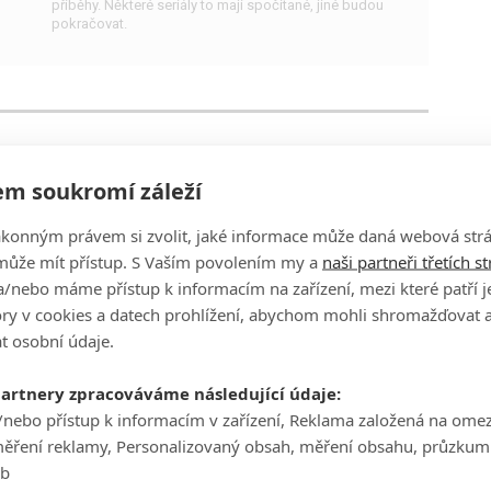
příběhy. Některé seriály to mají spočítané, jiné budou
pokračovat.
Top Gear: 5 zábavných historek
z natáčení
m soukromí záleží
1
Lukys
| 03.01.2019 12:13
ákonným právem si zvolit, jaké informace může daná webová strá
Jaké veselé příhody doprovázely natáčení slavného
může mít přístup. S Vaším povolením my a
naši partneři třetích s
automobilového pořadu?
/nebo máme přístup k informacím na zařízení, mezi které patří 
tory v cookies a datech prohlížení, abychom mohli shromažďovat 
t osobní údaje.
partnery zpracováváme následující údaje:
The Grand Tour: Trailer na 3.
/nebo přístup k informacím v zařízení, Reklama založená na ome
sérii a datum vydání
měření reklamy, Personalizovaný obsah, měření obsahu, průzkum
eb
0
JamesVsalix
| 30.11.2018 15:21