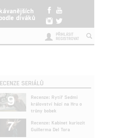
kávanějších
 podle diváků
PŘIHLÁSIT
REGISTROVAT
ECENZE SERIÁLŮ
9
Recenze: Rytíř Sedmi
království hází na Hru o
trůny bobek
7
Recenze: Kabinet kuriozit
Guillerma Del Tora