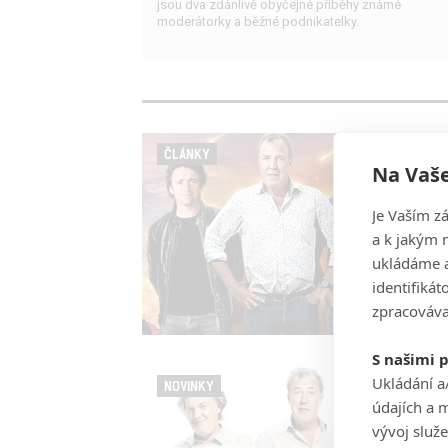
jsou dva zdánlivě obyčejné příběhy známé
moderátorky a běžné podnikatelky.
ČLÁNKY
Na Vaše
Je Vaším z
a k jakým 
ukládáme a
identifiká
zpracováva
S našimi 
Ukládání a
NOVINKY
údajích a 
vývoj služ