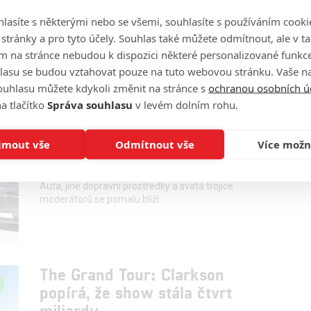
3. série The Grant Tour se představuje v prvním
lasíte s některými nebo se všemi, souhlasíte s používáním cooki
traileru. Známe i datum vydání.
o stránky a pro tyto účely. Souhlas také můžete odmítnout, ale v 
m na stránce nebudou k dispozici některé personalizované funkce
lasu se budou vztahovat pouze na tuto webovou stránku. Vaše na
ouhlasu můžete kdykoli změnit na stránce s
ochranou osobních ú
a tlačítko
Správa souhlasu
v levém dolním rohu.
The Grand Tour: Trailer
oznamuje návrat motoristické
jmout vše
Odmítnout vše
Více možn
show
0
Rudmen
| 04.11.2017 18:02
Auta, jiné dopravní prostředky a svatá trojice
moderátorů se pomalu blíží.
The Grand Tour: Clarkson
popírá, že show stála čtvrt
miliardy