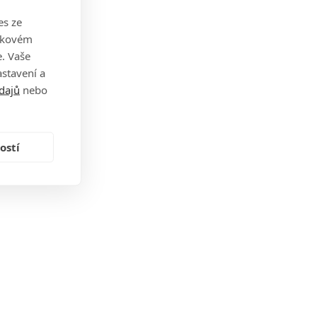
es ze
takovém
. Vaše
stavení a
dajů
nebo
ostí