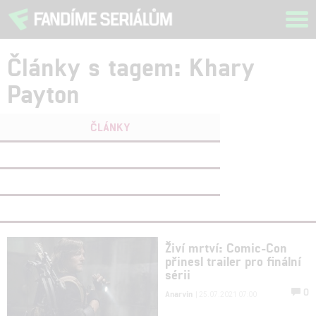
Tog
navi
Články s tagem: Khary
Payton
ČLÁNKY
FILMY
(0)
OSOBY
(0)
VIDEA
(0)
Živí mrtví: Comic-Con
přinesl trailer pro finální
sérii
0
Anarvin
| 25.07.2021 07:00