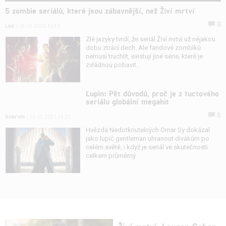
5 zombie seriálů, které jsou zábavnější, než Živí mrtví
9
Lee
| 18.03.2020 16:40
Zlé jazyky tvrdí, že seriál Živí mrtví už nějakou
dobu ztrácí dech. Ale fandové zombíků
nemusí truchlit, existují jiné série, které je
zvládnou pobavit.
Lupin: Pět důvodů, proč je z tuctového
seriálu globální megahit
5
Anarvin
| 20.01.2021 14:33
Hvězda Nedotknutelných Omar Sy dokázal
jako lupič gentleman uhranout divákům po
celém světě, i když je seriál ve skutečnosti
celkem průměrný.