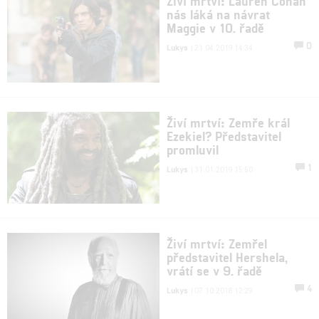
Živí mrtví: Lauren Cohan
nás láká na návrat
Maggie v 10. řadě
0
Lukys
| 21.04.2019 14:34
Živí mrtví: Zemře král
Ezekiel? Představitel
promluvil
1
Lukys
| 31.01.2019 15:50
Živí mrtví: Zemřel
představitel Hershela,
vrátí se v 9. řadě
4
Lukys
| 07.10.2018 12:29