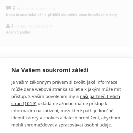
2
ČLÁNEK | 15.03.2026 13:24
Nová dramatická série přiblíží skutečný únos letadla teroristy
1
OSOBA | 15.02.2026 21:37
Adam Sandler
Na Vašem soukromí záleží
Je Vaším zákonným právem si zvolit, jaké informace
může daná webová stránka sdílet a k jakým může mít
přístup. S Vaším povolením my a
naši partneři třetích
stran (1019)
ukládáme a/nebo máme přístup k
informacím na zařízení, mezi které patří jedinečné
DISKUZE
PŘIHLÁSIT
identifikátory v cookies a datech prohlížení, abychom
REGISTROVAT
mohli shromažďovat a zpracovávat osobní údaje.