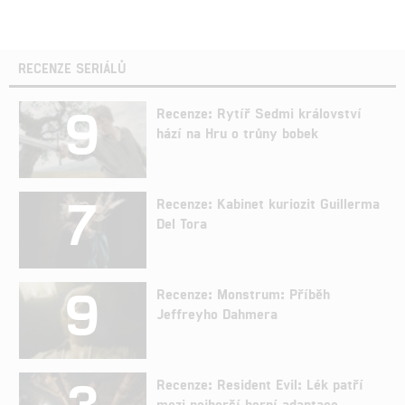
RECENZE SERIÁLŮ
9
Recenze: Rytíř Sedmi království
hází na Hru o trůny bobek
7
Recenze: Kabinet kuriozit Guillerma
Del Tora
9
Recenze: Monstrum: Příběh
Jeffreyho Dahmera
3
Recenze: Resident Evil: Lék patří
mezi nejhorší herní adaptace