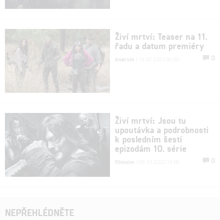
Živí mrtví: Teaser na 11.
řadu a datum premiéry
0
Anarvin
| 16.07.2021 06:00
Živí mrtví: Jsou tu
upoutávka a podrobnosti
k posledním šesti
epizodám 10. série
0
filmsim
| 03.12.2020 14:58
NEPŘEHLÉDNĚTE