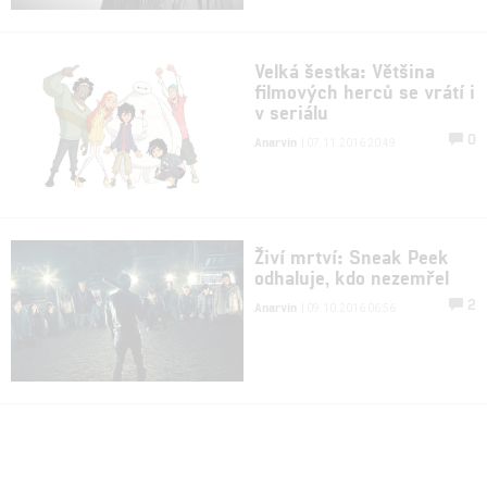
Velká šestka: Většina
filmových herců se vrátí i
v seriálu
0
Anarvin
| 07.11.2016 20:49
Živí mrtví: Sneak Peek
odhaluje, kdo nezemřel
2
Anarvin
| 09.10.2016 06:56