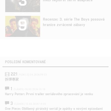
9
Recenze: 3. série The Boys posouvá
hranice zvrácené zábavy
POSLEDNÍ KOMENTOVANÉ
221
FILM | 22.04.2026 08:53
拆彈專家
1
ČLÁNEK | 26.03.2026 15:15
Harry Potter: První trailer seriálového zpracování je venku
3
ČLÁNEK | 15.03.2026 14:56
One Piece: Oblíbený pirátský seriál je zpátky s novými epizodami