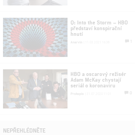
Q: Into the Storm – HBO
představí konspirační
hnutí
1
Anarvin
| 11.03.2021 16:38
HBO a oscarový režisér
Adam McKay chystají
seriál o koronaviru
0
Prokopio
| 31.07.2020 11:01
NEPŘEHLÉDNĚTE