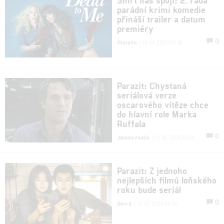
parádní krimi komedie
přináší trailer a datum
premiéry
0
filmsim
| 14.04.2020 20:18
Parazit: Chystaná
seriálová verze
oscarového vítěze chce
do hlavní role Marka
Ruffala
0
JamesVsalix
| 13.02.2020 10:24
Parazit: Z jednoho
nejlepších filmů loňského
roku bude seriál
0
davi.k
| 15.01.2020 06:30