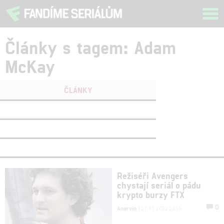
Tog
navi
Články s tagem: Adam
McKay
ČLÁNKY
FILMY
(0)
OSOBY
(0)
VIDEA
(0)
Režiséři Avengers
chystají seriál o pádu
krypto burzy FTX
0
Anarvin
| 27.11.2022 23:55