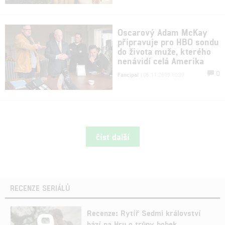
Oscarový Adam McKay
připravuje pro HBO sondu
do života muže, kterého
nenávidí celá Amerika
0
Fancipal
| 05.11.2019 10:39
číst další
RECENZE SERIÁLŮ
9
Recenze: Rytíř Sedmi království
hází na Hru o trůny bobek