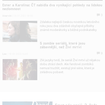
Ester a Karolína: ČT nabídla dva vynikající pohledy na lidskou
nezlomnost
3
Anarvin
| 16.01.2021 18:00
Zdaleka nejlepší českou novinkou letošního
roku jsou dva zdánlivě obyčejné příběhy
známé moderátorky a běžné podnikatelky.
5 zombie seriálů, které jsou
zábavnější, než Živí mrtví
9
Lee
| 18.03.2020 16:40
Zlé jazyky tvrdí, že seriál Živí mrtví už nějakou
dobu ztrácí dech. Ale fandové zombíků
nemusí truchlit, existují jiné série, které je
zvládnou pobavit.
Smrt nás spojí: 2. řada