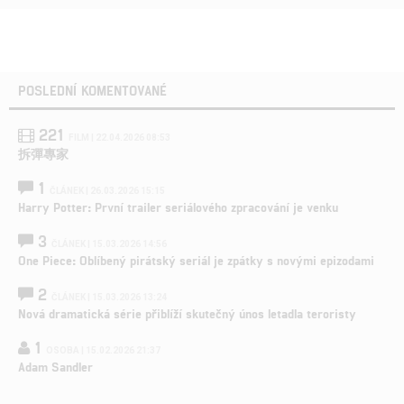
POSLEDNÍ KOMENTOVANÉ
221
FILM | 22.04.2026 08:53
拆彈專家
1
ČLÁNEK | 26.03.2026 15:15
Harry Potter: První trailer seriálového zpracování je venku
3
ČLÁNEK | 15.03.2026 14:56
One Piece: Oblíbený pirátský seriál je zpátky s novými epizodami
2
ČLÁNEK | 15.03.2026 13:24
Nová dramatická série přiblíží skutečný únos letadla teroristy
1
OSOBA | 15.02.2026 21:37
Adam Sandler