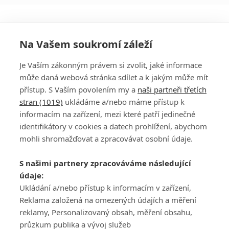
Na Vašem soukromí záleží
Je Vaším zákonným právem si zvolit, jaké informace
může daná webová stránka sdílet a k jakým může mít
přístup. S Vaším povolením my a
naši partneři třetích
stran (1019)
ukládáme a/nebo máme přístup k
informacím na zařízení, mezi které patří jedinečné
DISKUZE
PŘIHLÁSIT
identifikátory v cookies a datech prohlížení, abychom
REGISTROVAT
mohli shromažďovat a zpracovávat osobní údaje.
Šéfredaktorkou webu je
Petr Slavík
, e-mail
serialy@fandimefilmu.cz
S našimi partnery zpracováváme následující
údaje:
Máte-li zájem o inzerci na našem webu napište nám na e-mail
studio@koncal.com
Ukládání a/nebo přístup k informacím v zařízení,
Reklama založená na omezených údajích a měření
Ochrana osobních údajů
|
Zásady používání cookies
|
Pravidla webu
|
reklamy, Personalizovaný obsah, měření obsahu,
Upravit nastavení soukromí
průzkum publika a vývoj služeb