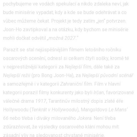
pochybujeme ve vodách spekulací a nikdo zdaleka neví, jak
bude minisérie vypadat, kdy a kde se bude odehrávat a co
vůbec můžeme čekat. Projekt je tedy zatím „jen“ potvrzen.
Joon-Ho zavtipkoval a na otázku, kdy bychom se minisérie
mohli dočkat odvětil
„možná 2027.“
Parazit se stal nejúspěšnějším filmem letošního ročníku
oscarových ocenění, odnesl si celkem čtyři sošky, kromě té
v nejprestižnější kategorii za
Nejlepší film
, dále také za
Nejlepší režii
(pro Bong Joon-Ha), za
Nejlepší původní scénář
a samozřejmě i v kategorii
Zahraniční film
. Film v hlavní
kategorii porazil filmy konkurenty jako byli
Irčan
, favorizované
válečné drama
1917
, Tarantinův milostný dopis zlaté éře
Hollywoodu (
Tenkrát v Hollywoodu
), Mangoldovo
Le Mans‘
66
nebo třeba i diváky milovaného
Jokera
. Není třeba
zdůrazňovat, že výsledky oscarového klání mohou mít
zásadní vliv na sledovanost chystané minisérie.