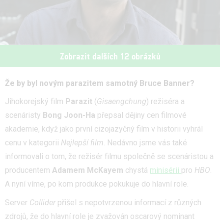
Zobrazit dalších 12 obrázků
Že by byl novým parazitem samotný Bruce Banner?
Jihokorejský film
Parazit
(
Gisaengchung
) režiséra a
scenáristy
Bong Joon-Ha
přepsal dějiny cen filmové
akademie, když jako první cizojazyčný film v historii vyhrál
cenu v kategorii
Nejlepší film
. Nedávno jsme vás také
informovali o tom, že režisér filmu společně se scenáristou a
producentem
Adamem McKayem
chystá
minisérii
pro
HBO
.
A nyní víme, po kom produkce pokukuje do hlavní role.
Server
Collider
přišel s nepotvrzenou informací z různých
zdrojů, že do hlavní role je zvažován oscarový nominant