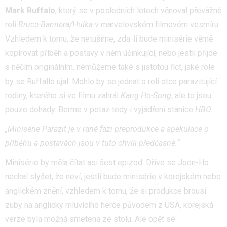
Mark Ruffalo
, který se v posledních letech věnoval převážně
roli
Bruce Bannera/Hulka
v marvelovském filmovém vesmíru.
Vzhledem k tomu, že netušíme, zda-li bude minisérie věrně
kopírovat příběh a postavy v něm účinkující, nebo jestli přijde
s něčím originálním, nemůžeme také s jistotou říct, jaké role
by se Ruffallo ujal. Mohlo by se jednat o roli otce parazitující
rodiny, kterého si ve filmu zahrál
Kang Ho-Song
, ale to jsou
pouze dohady. Berme v potaz tedy i vyjádření stanice
HBO
:
„Minisérie Parazit je v rané fázi preprodukce a spekulace o
příběhu a postavách jsou v tuto chvíli předčasné.“
Minisérie by měla čítat asi šest epizod. Dříve se Joon-Ho
nechal slyšet, že neví, jestli bude minisérie v korejském nebo
anglickém znění, vzhledem k tomu, že si produkce brousí
zuby na anglicky mluvícího herce původem z USA, korejská
verze byla možná smetena ze stolu. Ale opět se