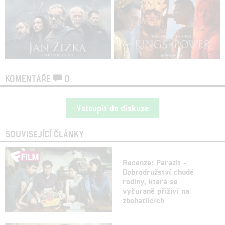
KOMENTÁŘE
0
Vstoupit do diskuze
SOUVISEJÍCÍ ČLÁNKY
Recenze: Parazit -
Dobrodružství chudé
rodiny, která se
vyčuraně přiživí na
zbohatlících