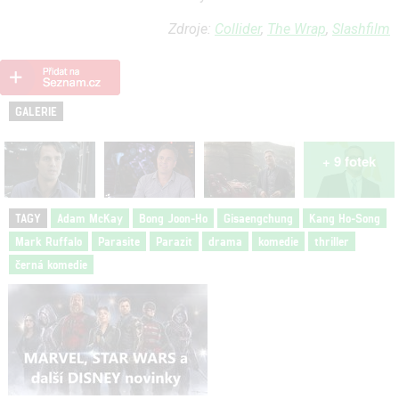
Zdroje:
Collider
,
The Wrap
,
Slashfilm
GALERIE
+ 9 fotek
TAGY
Adam McKay
Bong Joon-Ho
Gisaengchung
Kang Ho-Song
Mark Ruffalo
Parasite
Parazit
drama
komedie
thriller
černá komedie