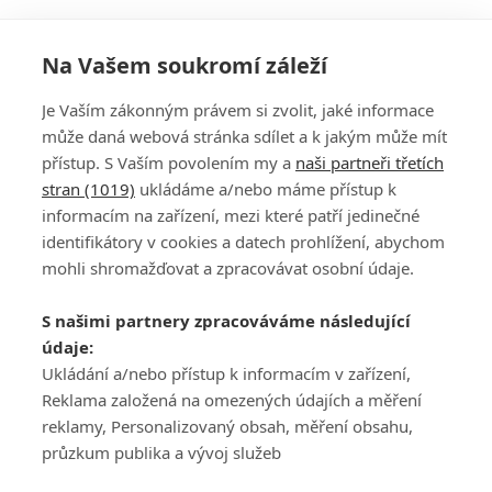
Na Vašem soukromí záleží
Je Vaším zákonným právem si zvolit, jaké informace
může daná webová stránka sdílet a k jakým může mít
přístup. S Vaším povolením my a
naši partneři třetích
stran (1019)
ukládáme a/nebo máme přístup k
informacím na zařízení, mezi které patří jedinečné
DISKUZE
PŘIHLÁSIT
identifikátory v cookies a datech prohlížení, abychom
REGISTROVAT
mohli shromažďovat a zpracovávat osobní údaje.
Šéfredaktorkou webu je
Petr Slavík
, e-mail
serialy@fandimefilmu.cz
S našimi partnery zpracováváme následující
údaje:
Máte-li zájem o inzerci na našem webu napište nám na e-mail
studio@koncal.com
Ukládání a/nebo přístup k informacím v zařízení,
Reklama založená na omezených údajích a měření
Ochrana osobních údajů
|
Zásady používání cookies
|
Pravidla webu
|
reklamy, Personalizovaný obsah, měření obsahu,
Upravit nastavení soukromí
průzkum publika a vývoj služeb