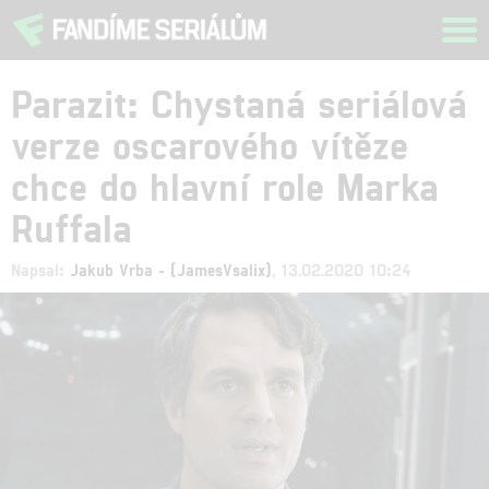
Tog
navi
Parazit: Chystaná seriálová
verze oscarového vítěze
chce do hlavní role Marka
Ruffala
Napsal:
Jakub Vrba - (JamesVsalix)
, 13.02.2020 10:24