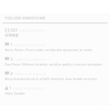
POSLEDNÍ KOMENTOVANÉ
221
FILM | 22.04.2026 08:53
拆彈專家
1
ČLÁNEK | 26.03.2026 15:15
Harry Potter: První trailer seriálového zpracování je venku
3
ČLÁNEK | 15.03.2026 14:56
One Piece: Oblíbený pirátský seriál je zpátky s novými epizodami
2
ČLÁNEK | 15.03.2026 13:24
Nová dramatická série přiblíží skutečný únos letadla teroristy
1
OSOBA | 15.02.2026 21:37
Adam Sandler