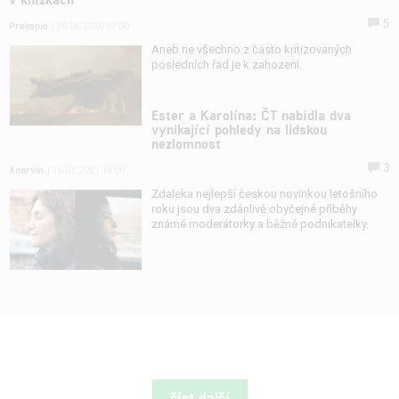
5
Prokopio
| 20.06.2020 07:00
Aneb ne všechno z často kritizovaných
posledních řad je k zahození.
Ester a Karolína: ČT nabídla dva
vynikající pohledy na lidskou
nezlomnost
3
Anarvin
| 16.01.2021 18:00
Zdaleka nejlepší českou novinkou letošního
roku jsou dva zdánlivě obyčejné příběhy
známé moderátorky a běžné podnikatelky.
číst další