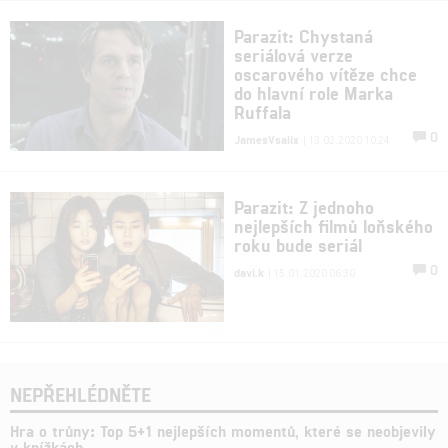
Parazit: Chystaná
seriálová verze
oscarového vítěze chce
do hlavní role Marka
Ruffala
0
JamesVsalix
| 13.02.2020 10:24
Parazit: Z jednoho
nejlepších filmů loňského
roku bude seriál
0
davi.k
| 15.01.2020 06:30
NEPŘEHLÉDNĚTE
Hra o trůny: Top 5+1 nejlepších momentů, které se neobjevily
v knížkách