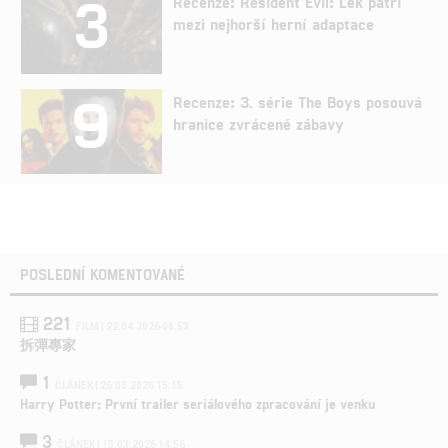
3
Recenze: Resident Evil: Lék patří
mezi nejhorší herní adaptace
9
Recenze: 3. série The Boys posouvá
hranice zvrácené zábavy
POSLEDNÍ KOMENTOVANÉ
221
FILM | 22.04.2026 08:53
拆彈專家
1
ČLÁNEK | 26.03.2026 15:15
Harry Potter: První trailer seriálového zpracování je venku
3
ČLÁNEK | 15.03.2026 14:56