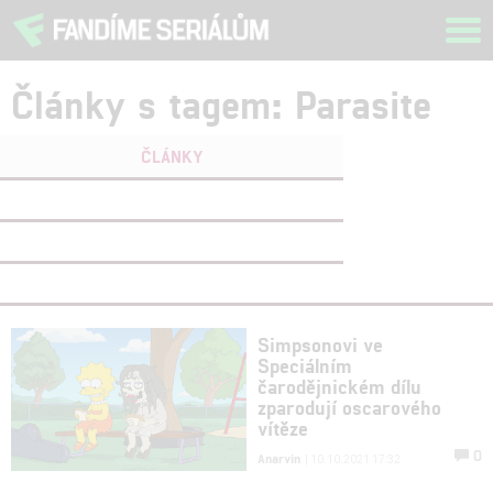
Tog
navi
Články s tagem: Parasite
ČLÁNKY
FILMY
(0)
OSOBY
(0)
VIDEA
(0)
Simpsonovi ve
Speciálním
čarodějnickém dílu
zparodují oscarového
vítěze
0
Anarvin
| 10.10.2021 17:32