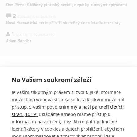
One Piece: Oblíbený pirátský seriál je zpátky s novými epizodami
2
ČLÁNEK | 15.03.2026 13:24
Nová dramatická série přiblíží skutečný únos letadla teroristy
1
OSOBA | 15.02.2026 21:37
Adam Sandler
Na Vašem soukromí záleží
Je Vaším zákonným právem si zvolit, jaké informace
může daná webová stránka sdílet a k jakým může mít
přístup. S Vaším povolením my a
naši partneři třetích
stran (1019)
ukládáme a/nebo máme přístup k
informacím na zařízení, mezi které patří jedinečné
DISKUZE
PŘIHLÁSIT
identifikátory v cookies a datech prohlížení, abychom
REGISTROVAT
mohli shromažďovat a zpracovávat osobní údaje.