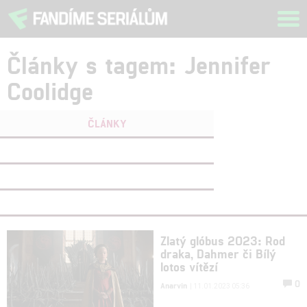
Tog
navi
Články s tagem: Jennifer
Coolidge
ČLÁNKY
FILMY
(0)
OSOBY
(1)
VIDEA
(0)
Zlatý glóbus 2023: Rod
draka, Dahmer či Bílý
lotos vítězí
0
Anarvin
| 11.01.2023 05:36