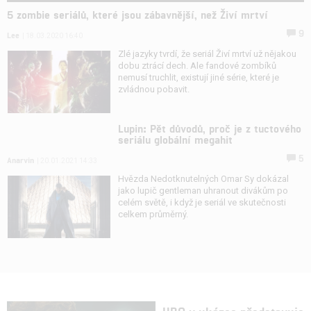
5 zombie seriálů, které jsou zábavnější, než Živí mrtví
9
Lee
| 18.03.2020 16:40
Zlé jazyky tvrdí, že seriál Živí mrtví už nějakou
dobu ztrácí dech. Ale fandové zombíků
nemusí truchlit, existují jiné série, které je
zvládnou pobavit.
Lupin: Pět důvodů, proč je z tuctového
seriálu globální megahit
5
Anarvin
| 20.01.2021 14:33
Hvězda Nedotknutelných Omar Sy dokázal
jako lupič gentleman uhranout divákům po
celém světě, i když je seriál ve skutečnosti
celkem průměrný.