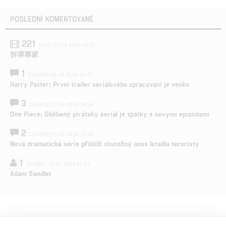
POSLEDNÍ KOMENTOVANÉ
221
FILM | 22.04.2026 08:53
拆彈專家
1
ČLÁNEK | 26.03.2026 15:15
Harry Potter: První trailer seriálového zpracování je venku
3
ČLÁNEK | 15.03.2026 14:56
One Piece: Oblíbený pirátský seriál je zpátky s novými epizodami
2
ČLÁNEK | 15.03.2026 13:24
Nová dramatická série přiblíží skutečný únos letadla teroristy
1
OSOBA | 15.02.2026 21:37
Adam Sandler