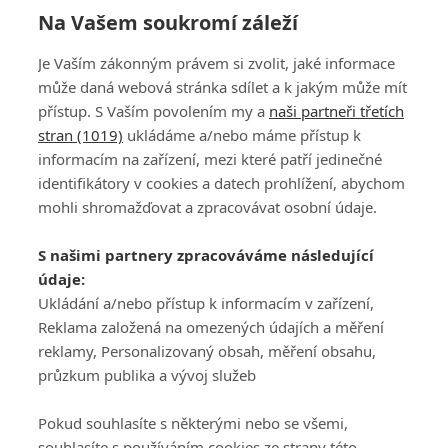
Na Vašem soukromí záleží
Je Vaším zákonným právem si zvolit, jaké informace
může daná webová stránka sdílet a k jakým může mít
přístup. S Vaším povolením my a
naši partneři třetích
stran (1019)
ukládáme a/nebo máme přístup k
informacím na zařízení, mezi které patří jedinečné
DISKUZE
PŘIHLÁSIT
identifikátory v cookies a datech prohlížení, abychom
REGISTROVAT
mohli shromažďovat a zpracovávat osobní údaje.
Šéfredaktorkou webu je
Petr Slavík
, e-mail
serialy@fandimefilmu.cz
S našimi partnery zpracováváme následující
údaje:
Máte-li zájem o inzerci na našem webu napište nám na e-mail
Ukládání a/nebo přístup k informacím v zařízení,
studio@koncal.com
Reklama založená na omezených údajích a měření
Ochrana osobních údajů
|
Zásady používání cookies
|
Pravidla webu
|
reklamy, Personalizovaný obsah, měření obsahu,
Upravit nastavení soukromí
průzkum publika a vývoj služeb
Pokud souhlasíte s některými nebo se všemi,
souhlasíte s používáním cookies ze strany této