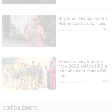
Bílý lotos: Nenápadný hit
HBO je zpátky s 2. řadou
0
Anarvin
| 30.10.2022 08:00
Televizní ceny Emmy v
roce 2022 ovládlo HBO a
jeho absurdní drama Bílý
lotos
0
Anarvin
| 13.09.2022 22:11
NEPŘEHLÉDNĚTE