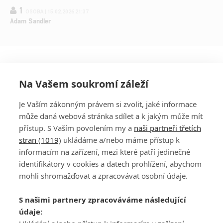
1
OSOBA | 15.02.2026 21:37
Adam Sandler
Na Vašem soukromí záleží
Je Vaším zákonným právem si zvolit, jaké informace
může daná webová stránka sdílet a k jakým může mít
přístup. S Vaším povolením my a
naši partneři třetích
stran (1019)
ukládáme a/nebo máme přístup k
informacím na zařízení, mezi které patří jedinečné
DISKUZE
PŘIHLÁSIT
identifikátory v cookies a datech prohlížení, abychom
REGISTROVAT
mohli shromažďovat a zpracovávat osobní údaje.
Šéfredaktorkou webu je
Petr Slavík
, e-mail
serialy@fandimefilmu.cz
S našimi partnery zpracováváme následující
údaje:
Máte-li zájem o inzerci na našem webu napište nám na e-mail