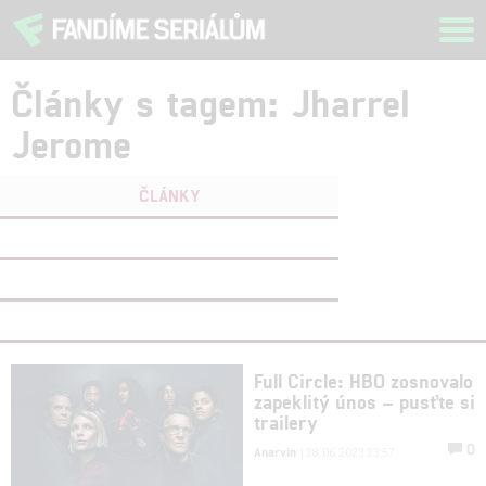
Tog
navi
Články s tagem: Jharrel
Jerome
ČLÁNKY
FILMY
(0)
OSOBY
(0)
VIDEA
(0)
Full Circle: HBO zosnovalo
zapeklitý únos – pusťte si
trailery
0
Anarvin
| 28.06.2023 23:57