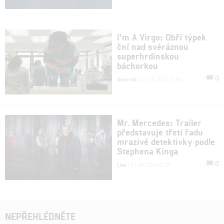
I'm A Virgo: Obří týpek
ční nad svéráznou
superhrdinskou
báchorkou
0
Anarvin
| 31.05.2023 07:00
Mr. Mercedes: Trailer
představuje třetí řadu
mrazivé detektivky podle
Stephena Kinga
0
Lee
| 01.09.2019 07:07
NEPŘEHLÉDNĚTE