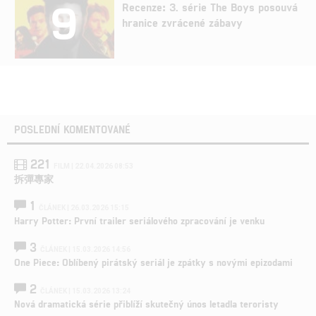
9
Recenze: 3. série The Boys posouvá
hranice zvrácené zábavy
POSLEDNÍ KOMENTOVANÉ
221
FILM | 22.04.2026 08:53
拆彈專家
1
ČLÁNEK | 26.03.2026 15:15
Harry Potter: První trailer seriálového zpracování je venku
3
ČLÁNEK | 15.03.2026 14:56
One Piece: Oblíbený pirátský seriál je zpátky s novými epizodami
2
ČLÁNEK | 15.03.2026 13:24
Nová dramatická série přiblíží skutečný únos letadla teroristy