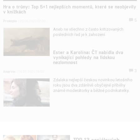
Hra o trůny: Top 5+1 nejlepších momentů, které se neobjevily
v knížkách
5
Prokopio
| 20.06.2020 07:00
Aneb ne všechno z často kritizovaných
posledních řad je k zahození.
Ester a Karolína: ČT nabídla dva
vynikající pohledy na lidskou
nezlomnost
3
Anarvin
| 16.01.2021 18:00
Zdaleka nejlepší českou novinkou letošního
roku jsou dva zdánlivě obyčejné příběhy
známé moderátorky a běžné podnikatelky.
TOP 13 seriálových