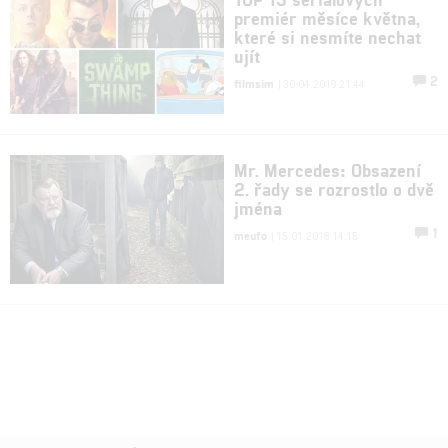
premiér měsíce května,
které si nesmíte nechat
ujít
2
filmsim
| 30.04.2019 21:44
Mr. Mercedes: Obsazení
2. řady se rozrostlo o dvě
jména
1
meufo
| 15.01.2018 14:15