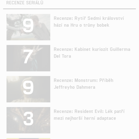
RECENZE SERIÁLŮ
9
Recenze: Rytíř Sedmi království
hází na Hru o trůny bobek
7
Recenze: Kabinet kuriozit Guillerma
Del Tora
9
Recenze: Monstrum: Příběh
Jeffreyho Dahmera
3
Recenze: Resident Evil: Lék patří
mezi nejhorší herní adaptace