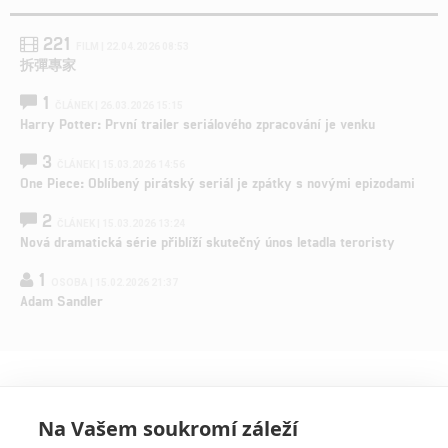
221
FILM | 22.04.2026 08:53
拆彈專家
1
ČLÁNEK | 26.03.2026 15:15
Harry Potter: První trailer seriálového zpracování je venku
3
ČLÁNEK | 15.03.2026 14:56
One Piece: Oblíbený pirátský seriál je zpátky s novými epizodami
2
ČLÁNEK | 15.03.2026 13:24
Nová dramatická série přiblíží skutečný únos letadla teroristy
1
OSOBA | 15.02.2026 21:37
Adam Sandler
Na Vašem soukromí záleží