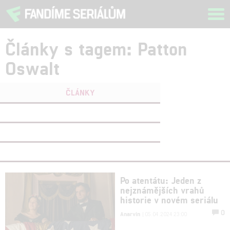
Tog
navi
Články s tagem: Patton
Oswalt
ČLÁNKY
FILMY
(0)
OSOBY
(1)
VIDEA
(0)
Po atentátu: Jeden z
nejznámějších vrahů
historie v novém seriálu
0
Anarvin
| 05.04.2024 23:00