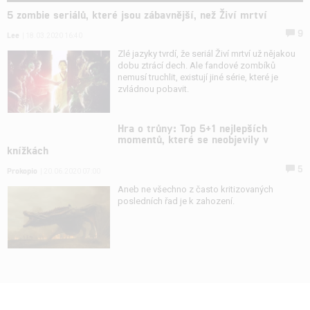
5 zombie seriálů, které jsou zábavnější, než Živí mrtví
9
Lee
| 18.03.2020 16:40
Zlé jazyky tvrdí, že seriál Živí mrtví už nějakou
dobu ztrácí dech. Ale fandové zombíků
nemusí truchlit, existují jiné série, které je
zvládnou pobavit.
Hra o trůny: Top 5+1 nejlepších
momentů, které se neobjevily v
knížkách
5
Prokopio
| 20.06.2020 07:00
Aneb ne všechno z často kritizovaných
posledních řad je k zahození.