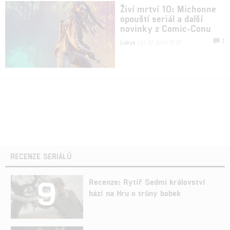
Živí mrtví 10: Michonne
opouští seriál a další
novinky z Comic-Conu
1
Lukys
| 21.07.2019 07:07
RECENZE SERIÁLŮ
9
Recenze: Rytíř Sedmi království
hází na Hru o trůny bobek