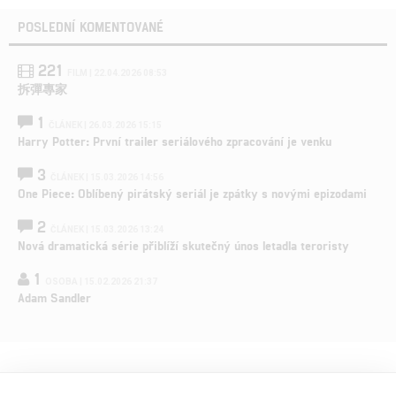
POSLEDNÍ KOMENTOVANÉ
221
FILM | 22.04.2026 08:53
拆彈專家
1
ČLÁNEK | 26.03.2026 15:15
Harry Potter: První trailer seriálového zpracování je venku
3
ČLÁNEK | 15.03.2026 14:56
One Piece: Oblíbený pirátský seriál je zpátky s novými epizodami
2
ČLÁNEK | 15.03.2026 13:24
Nová dramatická série přiblíží skutečný únos letadla teroristy
1
OSOBA | 15.02.2026 21:37
Adam Sandler