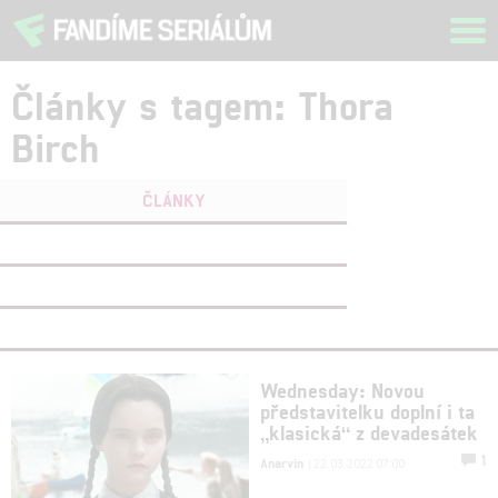
Tog
navi
Články s tagem: Thora
Birch
ČLÁNKY
FILMY
(0)
OSOBY
(0)
VIDEA
(0)
Wednesday: Novou
představitelku doplní i ta
„klasická“ z devadesátek
1
Anarvin
| 22.03.2022 07:00