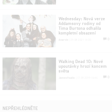
Wednesday: Nová verze
Addamsovy rodiny od
Tima Burtona odhalila
kompletní obsazení
0
Anarvin
| 29.08.2021 14:00
Walking Dead 10: Nové
upoutávky hrozí koncem
světa
0
JamesVsalix
| 17.09.2019 16:46
NEPŘEHLÉDNĚTE