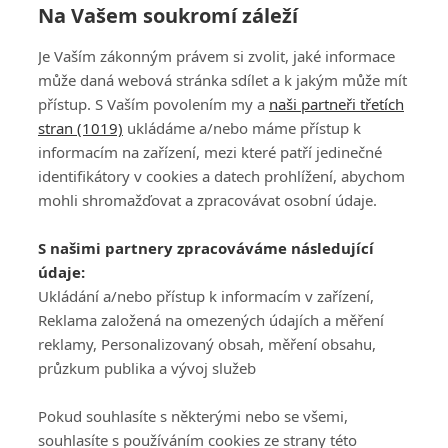
Na Vašem soukromí záleží
Je Vaším zákonným právem si zvolit, jaké informace
může daná webová stránka sdílet a k jakým může mít
přístup. S Vaším povolením my a
naši partneři třetích
stran (1019)
ukládáme a/nebo máme přístup k
informacím na zařízení, mezi které patří jedinečné
DISKUZE
PŘIHLÁSIT
identifikátory v cookies a datech prohlížení, abychom
REGISTROVAT
mohli shromažďovat a zpracovávat osobní údaje.
Šéfredaktorkou webu je
Petr Slavík
, e-mail
serialy@fandimefilmu.cz
S našimi partnery zpracováváme následující
údaje:
Máte-li zájem o inzerci na našem webu napište nám na e-mail
Ukládání a/nebo přístup k informacím v zařízení,
studio@koncal.com
Reklama založená na omezených údajích a měření
Ochrana osobních údajů
|
Zásady používání cookies
|
Pravidla webu
|
reklamy, Personalizovaný obsah, měření obsahu,
Upravit nastavení soukromí
průzkum publika a vývoj služeb
Pokud souhlasíte s některými nebo se všemi,
souhlasíte s používáním cookies ze strany této