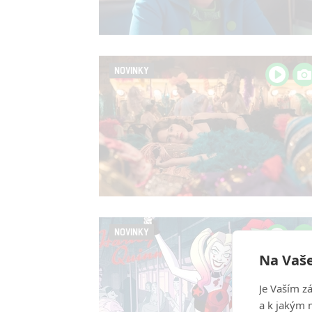
NOVINKY
NOVINKY
Na Vaše
Je Vaším z
a k jakým 