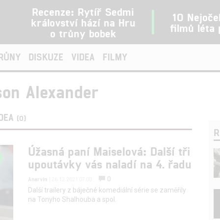
Recenze: Rytíř Sedmi
10 Nejoče
království hází na Hru
filmů léta
o trůny bobek
TRŮNY
DISKUZE
VIDEA
FILMY
son Alexander
IDEA
(0)
R
Úžasná paní Maiselová: Další tři
upoutávky vás naladí na 4. řadu
0
Anarvin
| 26.12.2021 07:00
Další trailery z báječné komediální série se zaměřily
na Tonyho Shalhouba a spol.