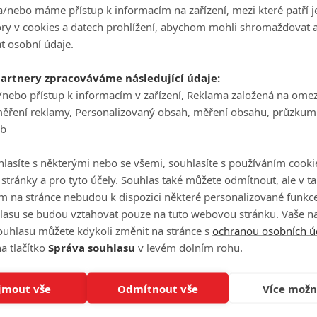
DC Universe představuje Harley Quinn v nové
/nebo máme přístup k informacím na zařízení, mezi které patří 
Ha
upoutávce jako drsnou, sprostou a nahláškovanou
tory v cookies a datech prohlížení, abychom mohli shromažďovat 
je
podívanou.
t osobní údaje.
On
partnery zpracováváme následující údaje:
n
/nebo přístup k informacím v zařízení, Reklama založená na ome
měření reklamy, Personalizovaný obsah, měření obsahu, průzkum
ež
Ester a Karolína: ČT nabídla dva vynikající
pohledy na lidskou nezlomnost
No
eb
le
3
Anarvin
| 16.01.2021 18:00
lasíte s některými nebo se všemi, souhlasíte s používáním cooki
o stránky a pro tyto účely. Souhlas také můžete odmítnout, ale v 
A
m na stránce nebudou k dispozici některé personalizované funkce
lasu se budou vztahovat pouze na tuto webovou stránku. Vaše na
ouhlasu můžete kdykoli změnit na stránce s
ochranou osobních ú
a tlačítko
Správa souhlasu
v levém dolním rohu.
jmout vše
Odmítnout vše
Více možn
Zdaleka nejlepší českou novinkou letošního roku