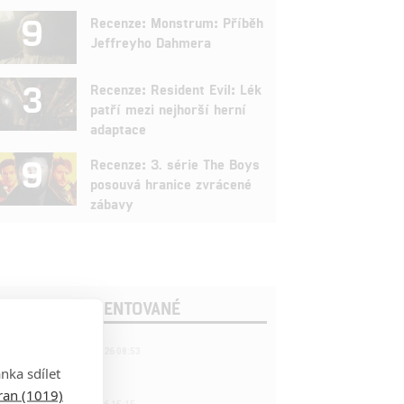
9
Recenze: Monstrum: Příběh
Jeffreyho Dahmera
3
Recenze: Resident Evil: Lék
patří mezi nejhorší herní
adaptace
9
Recenze: 3. série The Boys
posouvá hranice zvrácené
zábavy
OSLEDNÍ KOMENTOVANÉ
221
FILM | 22.04.2026 08:53
拆彈專家
nka sdílet
tran (1019)
1