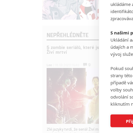
ukládáme a
identifiká
zpracováva
S našimi 
NEPŘEHLÉDNĚTE
Ukládání a
údajích a 
5 zombie seriálů, které jsou zábavnější, n
Živí mrtví
vývoj služ
9
Lee
| 18.03.2020 16:40
Pokud souh
strany tét
případě vá
volby souh
odvolání s
kliknutím n
Při
Zlé jazyky tvrdí, že seriál Živí mrtví už nějakou dobu