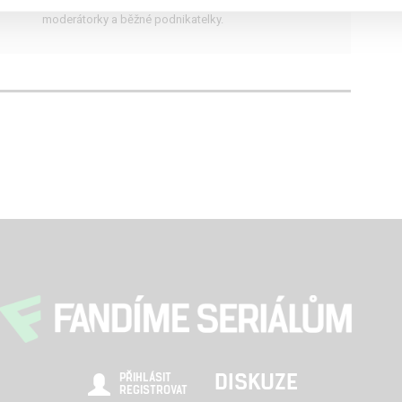
jsou dva zdánlivě obyčejné příběhy známé
moderátorky a běžné podnikatelky.
DISKUZE
PŘIHLÁSIT
REGISTROVAT