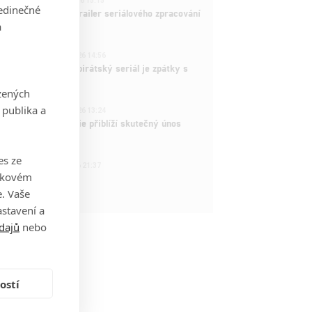
ČLÁNEK | 26.03.2026 15:15
jedinečné
rry Potter: První trailer seriálového zpracování
a
 venku
3
ČLÁNEK | 15.03.2026 14:56
e Piece: Oblíbený pirátský seriál je zpátky s
ovými epizodami
zených
2
 publika a
ČLÁNEK | 15.03.2026 13:24
vá dramatická série přiblíží skutečný únos
tadla teroristy
es ze
1
OSOBA | 15.02.2026 21:37
takovém
dam Sandler
. Vaše
stavení a
dajů
nebo
ostí