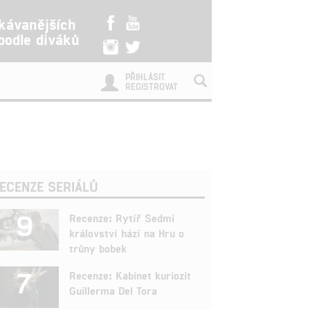
kávanějších
 podle diváků
PŘIHLÁSIT
REGISTROVAT
ECENZE SERIÁLŮ
9
Recenze: Rytíř Sedmi
království hází na Hru o
trůny bobek
7
Recenze: Kabinet kuriozit
Guillerma Del Tora