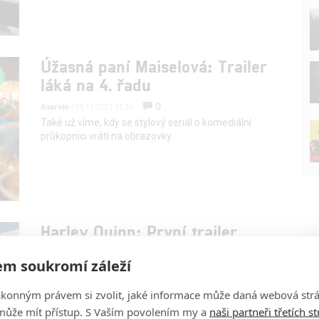
Úžasná paní Maiselová: Trailer
láká na 4. řadu
0
Anarvin
| 30.11.2021 17:36
Také už víme, kdy se stylový seriál o komediální
průkopnici vrátí na obrazovky.
Harley Quinn: První trailer
P
představuje drsnou
m soukromí záleží
komiksovku, která nebude pro
děti
ákonným právem si zvolit, jaké informace může daná webová strá
0
filmsim
může mít přístup. S Vaším povolením my a
naši partneři třetích s
| 14.11.2019 08:29