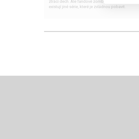
ztrácí dech. Ale fandové zombíků nemusí truchlit,
existují jiné série, které je zvládnou pobavit.