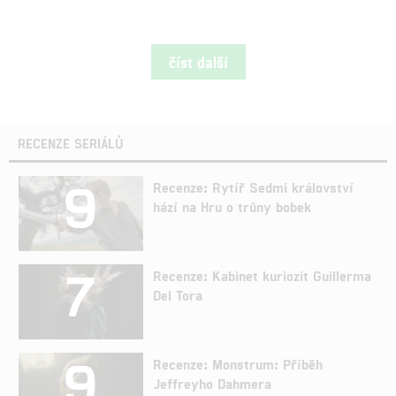
číst další
RECENZE SERIÁLŮ
9
Recenze: Rytíř Sedmi království
hází na Hru o trůny bobek
7
Recenze: Kabinet kuriozit Guillerma
Del Tora
9
Recenze: Monstrum: Příběh
Jeffreyho Dahmera