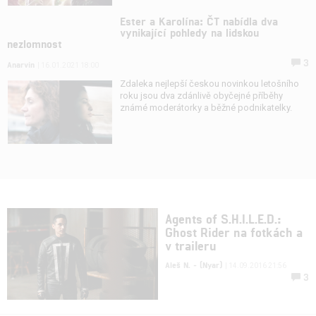
Ester a Karolína: ČT nabídla dva
vynikající pohledy na lidskou
nezlomnost
3
Anarvin
| 16.01.2021 18:00
Zdaleka nejlepší českou novinkou letošního
roku jsou dva zdánlivě obyčejné příběhy
známé moderátorky a běžné podnikatelky.
Agents of S.H.I.L.E.D.:
Ghost Rider na fotkách a
v traileru
Aleš N. - (Nyar)
| 14.09.2016 21:56
3