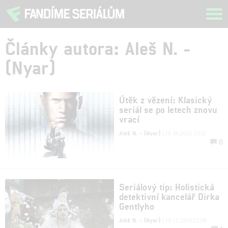
Tog
navi
Články autora: Aleš N. -
(Nyar)
Útěk z vězení: Klasický
seriál se po letech znovu
vrací
Aleš N. - (Nyar)
| 29.06.2025 20:07
0
Seriálový tip: Holistická
detektivní kancelář Dirka
Gentlyho
Aleš N. - (Nyar)
| 30.12.2016 22:58