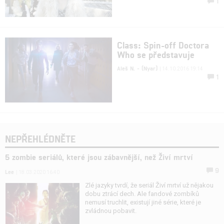
1
Class: Spin-off Doctora
Who se představuje
Aleš N. - (Nyar)
| 14.10.2016 19:14
1
NEPŘEHLÉDNĚTE
5 zombie seriálů, které jsou zábavnější, než Živí mrtví
9
Lee
| 18.03.2020 16:40
Zlé jazyky tvrdí, že seriál Živí mrtví už nějakou
dobu ztrácí dech. Ale fandové zombíků
nemusí truchlit, existují jiné série, které je
zvládnou pobavit.