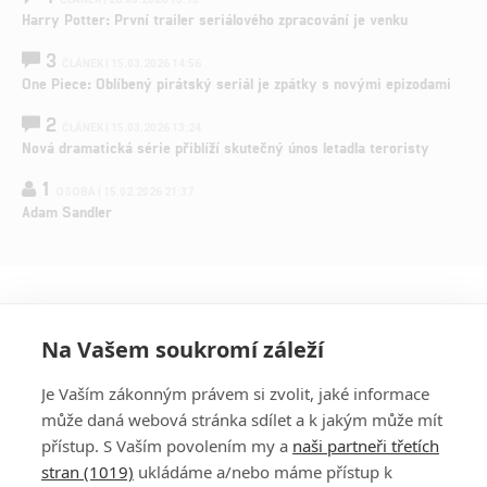
Harry Potter: První trailer seriálového zpracování je venku
3
ČLÁNEK | 15.03.2026 14:56
One Piece: Oblíbený pirátský seriál je zpátky s novými epizodami
2
ČLÁNEK | 15.03.2026 13:24
Nová dramatická série přiblíží skutečný únos letadla teroristy
1
OSOBA | 15.02.2026 21:37
Adam Sandler
Na Vašem soukromí záleží
Je Vaším zákonným právem si zvolit, jaké informace
může daná webová stránka sdílet a k jakým může mít
přístup. S Vaším povolením my a
naši partneři třetích
stran (1019)
ukládáme a/nebo máme přístup k