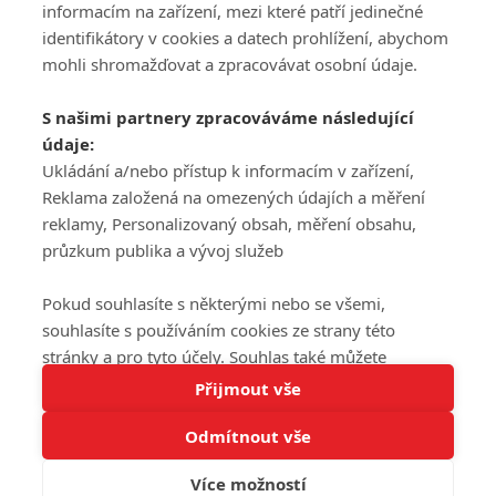
informacím na zařízení, mezi které patří jedinečné
DISKUZE
PŘIHLÁSIT
identifikátory v cookies a datech prohlížení, abychom
REGISTROVAT
mohli shromažďovat a zpracovávat osobní údaje.
Šéfredaktorkou webu je
Petr Slavík
, e-mail
serialy@fandimefilmu.cz
S našimi partnery zpracováváme následující
údaje:
Máte-li zájem o inzerci na našem webu napište nám na e-mail
Ukládání a/nebo přístup k informacím v zařízení,
studio@koncal.com
Reklama založená na omezených údajích a měření
Ochrana osobních údajů
|
Zásady používání cookies
|
Pravidla webu
|
reklamy, Personalizovaný obsah, měření obsahu,
Upravit nastavení soukromí
průzkum publika a vývoj služeb
Pokud souhlasíte s některými nebo se všemi,
souhlasíte s používáním cookies ze strany této
stránky a pro tyto účely. Souhlas také můžete
Tato stránka používá soubory cookies.
odmítnout, ale v takovém případě vám na stránce
Přijmout vše
© 2016 – 2026 FandimeSerialum.cz / All rights reserved /
Více informací
nebudou k dispozici některé personalizované funkce.
Provozovatel webu je Koncal studio s.r.o.
Odmítnout vše
Vaše volby souhlasu se budou vztahovat pouze na
Rozumím
tuto webovou stránku. Vaše nastavení a odvolání
Více možností
souhlasu můžete kdykoli změnit na stránce s
Koncal studio s.r.o., IČO: 03604071, Lýskova 2073/57, Stodůlky, 155