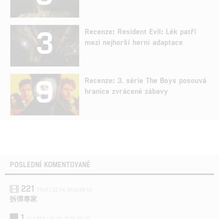
3
Recenze: Resident Evil: Lék patří
mezi nejhorší herní adaptace
9
Recenze: 3. série The Boys posouvá
hranice zvrácené zábavy
POSLEDNÍ KOMENTOVANÉ
221
FILM | 22.04.2026 08:53
拆彈專家
1
ČLÁNEK | 26.03.2026 15:15