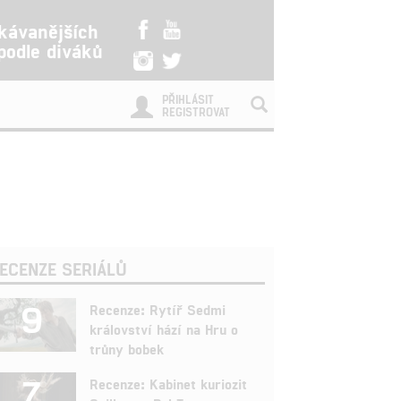
kávanějších
 podle diváků
PŘIHLÁSIT
REGISTROVAT
ECENZE SERIÁLŮ
9
Recenze: Rytíř Sedmi
království hází na Hru o
trůny bobek
7
Recenze: Kabinet kuriozit