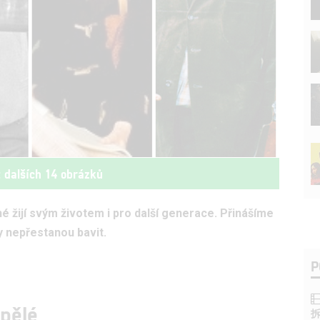
t dalších 14 obrázků
é žijí svým životem i pro další generace. Přinášíme
y nepřestanou bavit.
P
spělé