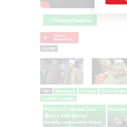
« Předchozí kapitola
GALERIE
TAGY
Bylo nás pět
Chalupáři
Cirkus Humbert
Četnické humoresky
PODCAST: Marvel, Star
Recenze
Wars a další Disney
novinky uplynulého týdne