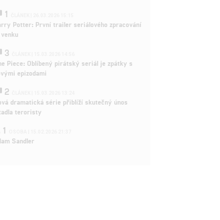
1
ČLÁNEK | 26.03.2026 15:15
rry Potter: První trailer seriálového zpracování
 venku
3
ČLÁNEK | 15.03.2026 14:56
e Piece: Oblíbený pirátský seriál je zpátky s
ovými epizodami
2
ČLÁNEK | 15.03.2026 13:24
vá dramatická série přiblíží skutečný únos
tadla teroristy
1
OSOBA | 15.02.2026 21:37
dam Sandler