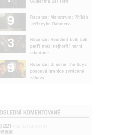
Guillerma Del Tora
9
Recenze: Monstrum: Příběh
Jeffreyho Dahmera
3
Recenze: Resident Evil: Lék
patří mezi nejhorší herní
adaptace
9
Recenze: 3. série The Boys
posouvá hranice zvrácené
zábavy
OSLEDNÍ KOMENTOVANÉ
221
FILM | 22.04.2026 08:53
拆彈專家