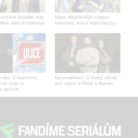
jvického divadla: Kdy
Ulice: Nejšílenější reakce
dena další Krobotova
fanoušků, které nepochopíte
iály: 5 logických
Spravedlnost: O český seriál
proč mají ty
jeví zájem Affleck a Damon
ní navrch