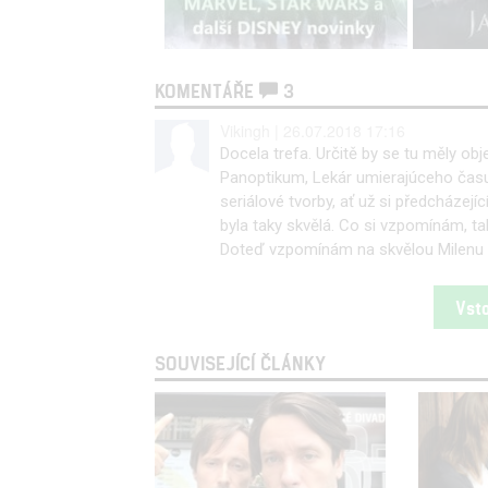
KOMENTÁŘE
3
Vikingh | 26.07.2018 17:16
Docela trefa. Určitě by se tu měly obj
Panoptikum, Lekár umierajúceho času 
seriálové tvorby, ať už si předcházejíc
byla taky skvělá. Co si vzpomínám, ta
Doteď vzpomínám na skvělou Milenu 
Vst
SOUVISEJÍCÍ ČLÁNKY