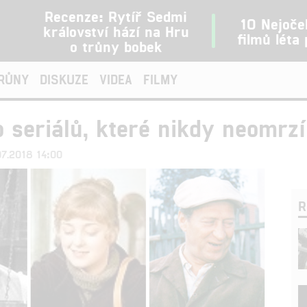
Recenze: Rytíř Sedmi
10 Nejoče
království hází na Hru
filmů léta
o trůny bobek
TRŮNY
DISKUZE
VIDEA
FILMY
 seriálů, které nikdy neomrzí
07.2018 14:00
R