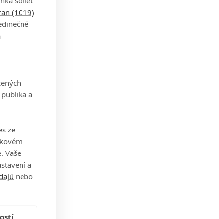
nka sdílet
tran (1019)
jedinečné
a
zených
 publika a
es ze
takovém
. Vaše
stavení a
dajů
nebo
ostí