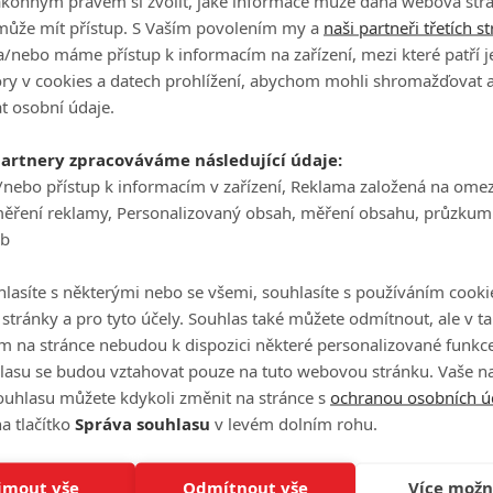
ákonným právem si zvolit, jaké informace může daná webová strá
tojí. Stejně jako tomu bylo v případě Tomáše Holého,
může mít přístup. S Vaším povolením my a
naši partneři třetích s
/nebo máme přístup k informacím na zařízení, mezi které patří 
tory v cookies a datech prohlížení, abychom mohli shromažďovat 
t osobní údaje.
partnery zpracováváme následující údaje:
/nebo přístup k informacím v zařízení, Reklama založená na ome
měření reklamy, Personalizovaný obsah, měření obsahu, průzkum
eb
lasíte s některými nebo se všemi, souhlasíte s používáním cooki
o stránky a pro tyto účely. Souhlas také můžete odmítnout, ale v 
m na stránce nebudou k dispozici některé personalizované funkce
lasu se budou vztahovat pouze na tuto webovou stránku. Vaše na
ouhlasu můžete kdykoli změnit na stránce s
ochranou osobních ú
a tlačítko
Správa souhlasu
v levém dolním rohu.
jmout vše
Odmítnout vše
Více možn