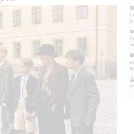
Ha
je
On
n
No
le
A