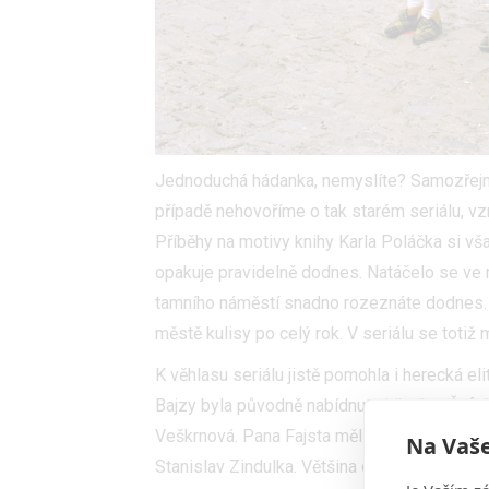
Jednoduchá hádanka, nemyslíte? Samozřej
případě nehovoříme o tak starém seriálu, vz
Příběhy na motivy knihy Karla Poláčka si vša
opakuje pravidelně dodnes. Natáčelo se ve 
tamního náměstí snadno rozeznáte dodnes.
městě kulisy po celý rok. V seriálu se totiž
K věhlasu seriálu jistě pomohla i herecká el
Bajzy byla původně nabídnuta Libušce Šafrán
Veškrnová. Pana Fajsta měl ztvárnit František
Na Vaše
Stanislav Zindulka. Většina chlapeckého he