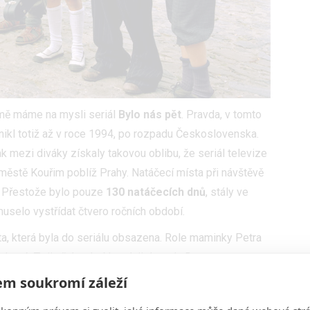
mě máme na mysli seriál
Bylo nás pět
. Pravda, v tomto
nikl totiž až v roce 1994, po rozpadu Československa.
k mezi diváky získaly takovou oblibu, že seriál televize
městě Kouřim poblíž Prahy. Natáčecí místa při návštěvě
 Přestože bylo pouze
130 natáčecích dnů
, stály ve
 muselo vystřídat čtvero ročních období.
ita, která byla do seriálu obsazena. Role maminky Petra
kové. Ta ji však odmítla, tak ji dostala Dagmar
 Filipovský, než to však stihl, zemřel. Roli proto získal
m soukromí záleží
reckého obsazení už se herectví dávno nevěnuje. Stáhla