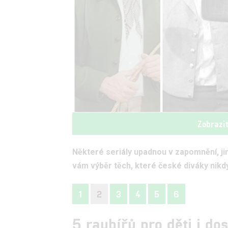
Zobrazi
Některé seriály upadnou v zapomnění, jin
vám výběr těch, které české diváky nikd
1
2
3
4
5
6
5 raubířů pro děti i do