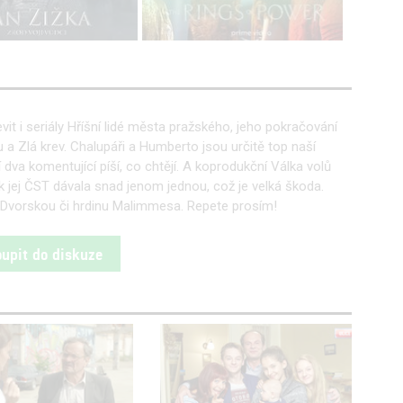
evit i seriály Hříšní lidé města pražského, jeho pokračování
a Zlá krev. Chalupáři a Humberto jsou určitě top naší
í dva komentující píší, co chtějí. A koprodukční Válka volů
k jej ČST dávala snad jenom jednou, což je velká škoda.
Dvorskou či hrdinu Malimmesa. Repete prosím!
oupit do diskuze