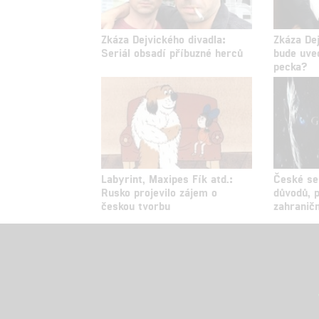
Zkáza Dejvického divadla:
Zkáza De
Seriál obsadí příbuzné herců
bude uve
pecka?
Labyrint, Maxipes Fík atd.:
České ser
Rusko projevilo zájem o
důvodů, 
českou tvorbu
zahranič