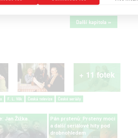
Další kapitola »
+ 11 fotek
o
F. L. Věk
Česká televize
České seriály
: Jan Žižka
Pán prstenů: Prsteny moci
a další seriálové hity pod
drobnohledem