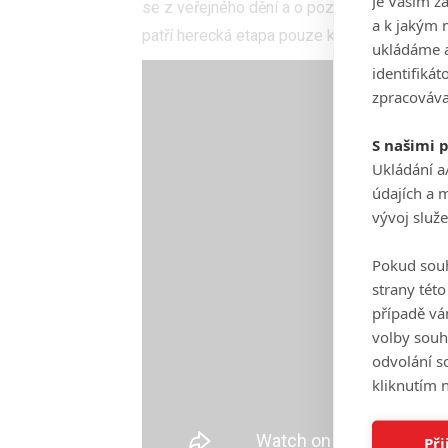
Je Vaším z
se z veřejného dění a o pozornost médií nes
a k jakým 
patří herecká etapa pouze k jejich dětství.
ukládáme a
identifiká
zpracováva
S našimi 
Ukládání a
údajích a 
vývoj služ
Pokud souh
strany tét
případě vá
volby souh
odvolání s
kliknutím n
Při