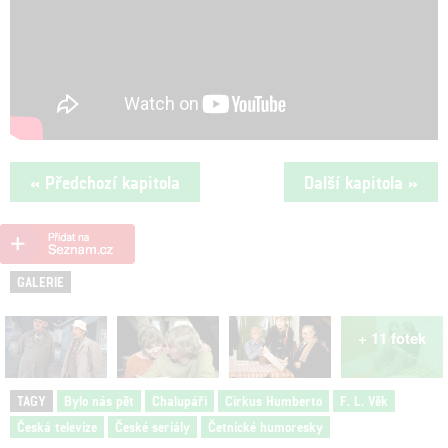
« Předchozí kapitola
Další kapitola »
GALERIE
+ 11 fotek
TAGY
Bylo nás pět
Chalupáři
Cirkus Humberto
F. L. Věk
Česká televize
České seriály
Četnické humoresky