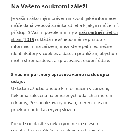
Na Vašem soukromí záleží
Je Vaším zákonným právem si zvolit, jaké informace
může daná webová stránka sdílet a k jakým může mít
přístup. S Vaším povolením my a
naši partneři třetích
stran (1019)
ukládáme a/nebo máme přístup k
informacím na zařízení, mezi které patří jedinečné
DISKUZE
PŘIHLÁSIT
identifikátory v cookies a datech prohlížení, abychom
REGISTROVAT
mohli shromažďovat a zpracovávat osobní údaje.
Šéfredaktorkou webu je
Petr Slavík
, e-mail
serialy@fandimefilmu.cz
S našimi partnery zpracováváme následující
údaje:
Máte-li zájem o inzerci na našem webu napište nám na e-mail
Ukládání a/nebo přístup k informacím v zařízení,
studio@koncal.com
Reklama založená na omezených údajích a měření
Ochrana osobních údajů
|
Zásady používání cookies
|
Pravidla webu
|
reklamy, Personalizovaný obsah, měření obsahu,
Upravit nastavení soukromí
průzkum publika a vývoj služeb
Pokud souhlasíte s některými nebo se všemi,
souhlasíte s používáním cookies ze strany této