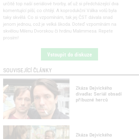
určitě top naší seriálové tvorby, ať už si předcházející dva
komentující píší, co chtějí. A koprodukční Válka volů byla
taky skvělá. Co si vzpomínám, tak jej ČST dávala snad
jenom jednou, což je velká škoda. Doteď vzpomínám na
skvělou Milenu Dvorskou či hrdinu Malimmesa. Repete
prosím!
Vstoupit do diskuze
SOUVISEJÍCÍ ČLÁNKY
Zkáza Dejvického
divadla: Seriál obsadí
příbuzné herců
Zkáza Dejvického