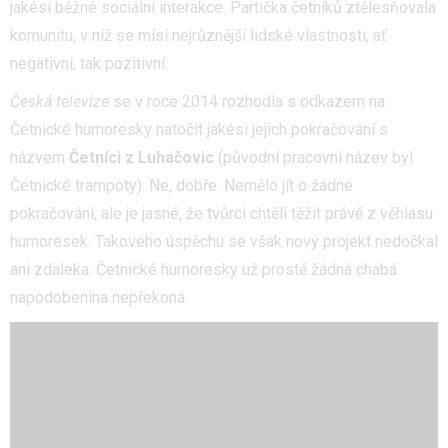
jakési běžné sociální interakce. Partička četníků ztělesňovala
komunitu, v níž se mísí nejrůznější lidské vlastnosti, ať
negativní, tak pozitivní.
Česká televize
se v roce 2014 rozhodla s odkazem na
Četnické humoresky natočit jakési jejich pokračování s
názvem
Četníci z Luhačovic
(původní pracovní název byl
Četnické trampoty). Ne, dobře. Nemělo jít o žádné
pokračování, ale je jasné, že tvůrci chtěli těžit právě z věhlasu
humoresek. Takového úspěchu se však nový projekt nedočkal
ani zdaleka. Četnické humoresky už prostě žádná chabá
napodobenina nepřekoná.