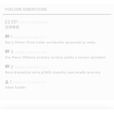
POSLEDNÍ KOMENTOVANÉ
221
FILM | 22.04.2026 08:53
拆彈專家
1
ČLÁNEK | 26.03.2026 15:15
Harry Potter: První trailer seriálového zpracování je venku
3
ČLÁNEK | 15.03.2026 14:56
One Piece: Oblíbený pirátský seriál je zpátky s novými epizodami
2
ČLÁNEK | 15.03.2026 13:24
Nová dramatická série přiblíží skutečný únos letadla teroristy
1
OSOBA | 15.02.2026 21:37
Adam Sandler