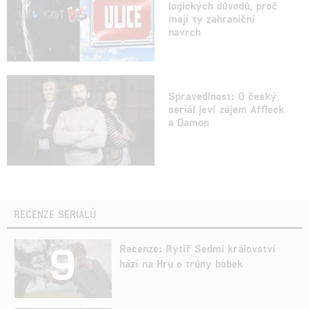
logických důvodů, proč
mají ty zahraniční
navrch
Spravedlnost: O český
seriál jeví zájem Affleck
a Damon
RECENZE SERIÁLŮ
9
Recenze: Rytíř Sedmi království
hází na Hru o trůny bobek