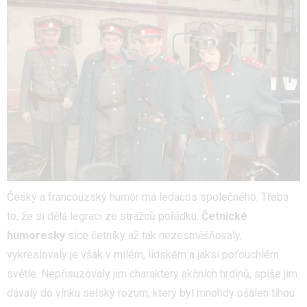
Český a francouzský humor má ledacos společného. Třeba
to, že si dělá legraci ze strážců pořádku.
Četnické
humoresky
sice četníky až tak nezesměšňovaly,
vykreslovaly je však v milém, lidském a jaksi poťouchlém
světle. Nepřisuzovaly jim charaktery akčních hrdinů, spíše jim
dávaly do vínku selský rozum, který byl mnohdy ošálen tíhou