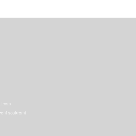
l.com
vení soukromí