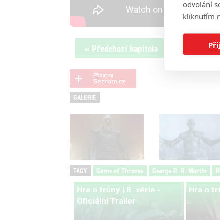
odvolání s
kliknutím n
Při
« Předchozí kapitola
GALERIE
TAGY
Game of Thrones
George R. R. Martin
H
Hra o trůny | 8. série -
Hra o tr
Oficiální Trailer