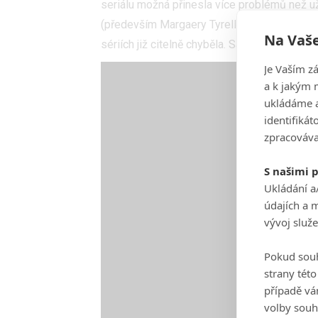
seriálu možná přinesla více problémů než u
(především Margaery Tyrell) totiž zbavila i t
Na Vaše
sériích již citelně chyběla. Samostatný mome
Je Vaším z
a k jakým 
ukládáme a
identifiká
zpracováva
S našimi 
Ukládání a
údajích a 
vývoj služ
Pokud souh
strany tét
případě vá
volby souh