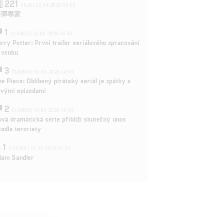
221
FILM | 22.04.2026 08:53
拆彈專家
1
ČLÁNEK | 26.03.2026 15:15
rry Potter: První trailer seriálového zpracování
 venku
3
ČLÁNEK | 15.03.2026 14:56
e Piece: Oblíbený pirátský seriál je zpátky s
ovými epizodami
2
ČLÁNEK | 15.03.2026 13:24
vá dramatická série přiblíží skutečný únos
tadla teroristy
1
OSOBA | 15.02.2026 21:37
dam Sandler