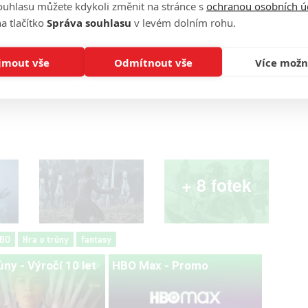
ouhlasu můžete kdykoli změnit na stránce s
ochranou osobních ú
a tlačítko
Správa souhlasu
v levém dolním rohu.
jmout vše
Odmítnout vše
Více možn
Další kapitola »
+ 8 fotek
BO
Hra o trůny
fantasy
ůny - Výročí 10 let
HBO Max - Promo