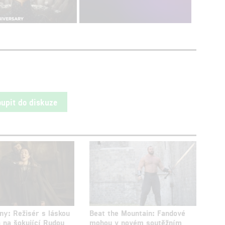
oupit do diskuze
ny: Režisér s láskou
Beat the Mountain: Fandové
 na šokující Rudou
mohou v novém soutěžním