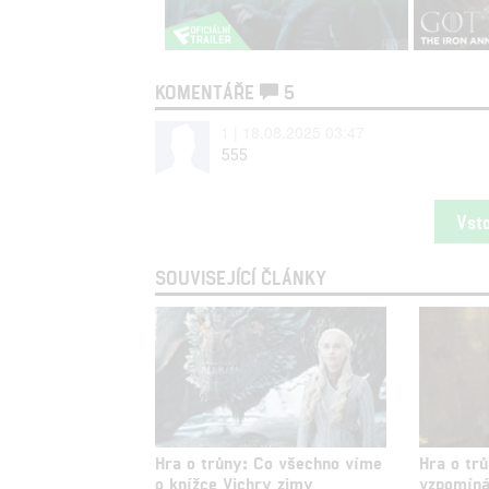
KOMENTÁŘE
5
1 | 18.08.2025 03:47
555
Vst
SOUVISEJÍCÍ ČLÁNKY
Hra o trůny: Co všechno víme
Hra o trů
o knížce Vichry zimy
vzpomíná