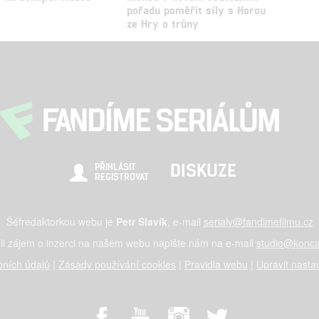
pořadu poměřit síly s Horou
ze Hry o trůny
DISKUZE
PŘIHLÁSIT
REGISTROVAT
Šéfredaktorkou webu je
Petr Slavík
, e-mail
serialy@fandimefilmu.cz
li zájem o inzerci na našem webu napište nám na e-mail
studio@konca
ních údajů
|
Zásady používání cookies
|
Pravidla webu
|
Upravit nasta