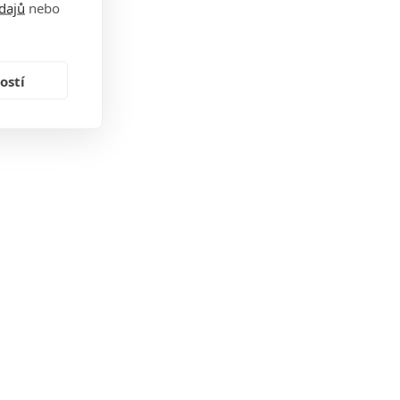
dajů
nebo
ostí