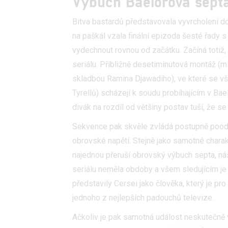
Výbuch Baelorova sept
Bitva bastardů představovala vyvrcholení dos
na paškál vzala finální epizoda šesté řady
vydechnout rovnou od začátku. Začíná totiž,
seriálu. Přibližně desetiminutová montáž (
skladbou Ramina Djawadiho), ve které se vši
Tyrellů) scházejí k soudu probíhajícím v Bae
divák na rozdíl od většiny postav tuší, že s
Sekvence pak skvěle zvládá postupně poodh
obrovské napětí. Stejně jako samotné charak
najednou přeruší obrovský výbuch septa, nás
seriálu neměla obdoby a všem sledujícím je 
představily Cersei jako člověka, který je pro
jednoho z nejlepších padouchů televize.
Ačkoliv je pak samotná událost neskutečně v