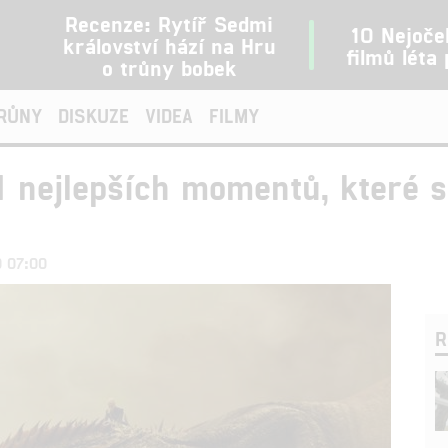
Recenze: Rytíř Sedmi
10 Nejoče
království hází na Hru
filmů léta
o trůny bobek
TRŮNY
DISKUZE
VIDEA
FILMY
1 nejlepších momentů, které s
0 07:00
R