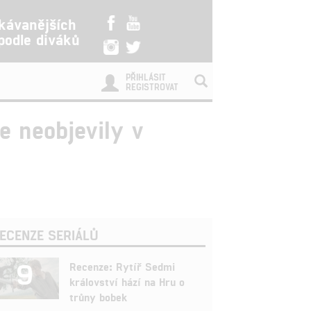
kávanějších
 podle diváků
PŘIHLÁSIT
REGISTROVAT
e neobjevily v
ECENZE SERIÁLŮ
9
Recenze: Rytíř Sedmi
království hází na Hru o
trůny bobek