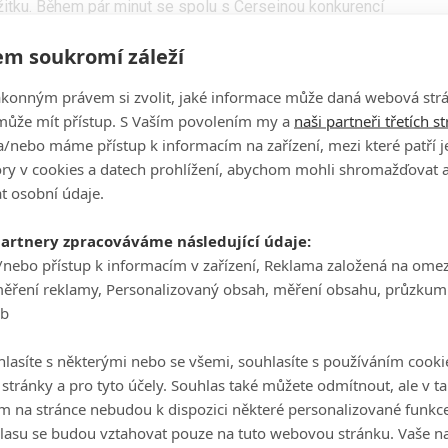
žitku. Během pár minut se spolu s Cerseinou konkurencí
éměř celé politické složky seriálu, která v budoucích
m soukromí záleží
nt to je však fantastický.
ákonným právem si zvolit, jaké informace může daná webová strá
může mít přístup. S Vaším povolením my a
naši partneři třetích s
/nebo máme přístup k informacím na zařízení, mezi které patří 
tory v cookies a datech prohlížení, abychom mohli shromažďovat 
t osobní údaje.
partnery zpracováváme následující údaje:
/nebo přístup k informacím v zařízení, Reklama založená na ome
měření reklamy, Personalizovaný obsah, měření obsahu, průzkum
eb
lasíte s některými nebo se všemi, souhlasíte s používáním cooki
o stránky a pro tyto účely. Souhlas také můžete odmítnout, ale v 
m na stránce nebudou k dispozici některé personalizované funkce
lasu se budou vztahovat pouze na tuto webovou stránku. Vaše na