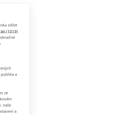
nka sdílet
tran (1019)
jedinečné
a
zených
 publika a
es ze
takovém
. Vaše
stavení a