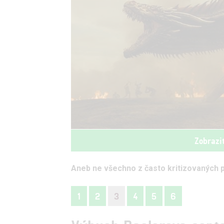
Zobrazi
Aneb ne všechno z často kritizovaných p
1
2
3
4
5
6