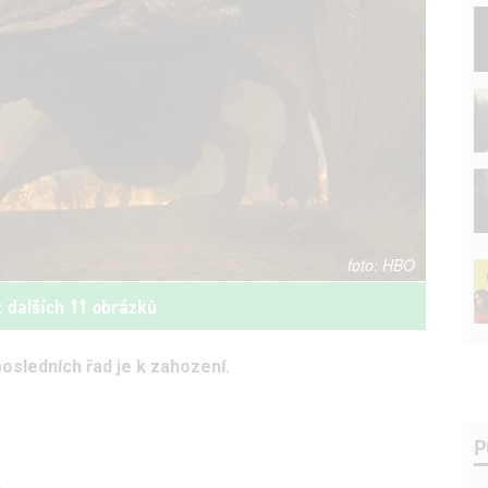
HBO
t dalších 11 obrázků
osledních řad je k zahození.
P