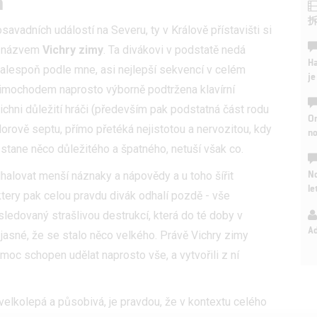
a
avadních událostí na Severu, ty v Králově přístavišti si
 s názvem
Vichry zimy
. Ta divákovi v podstatě nedá
Ha
 alespoň podle mne, asi nejlepší sekvencí v celém
je
mimochodem naprosto výborně podtržena klavírní
chni důležití hráči (především pak podstatná část rodu
On
lorově septu, přímo přetéká nejistotou a nervozitou, kdy
n
e stane něco důležitého a špatného, netuší však co.
No
alovat menší náznaky a nápovědy a u toho šířit
le
tery pak celou pravdu divák odhalí pozdě - vše
ledovaný strašlivou destrukcí, která do té doby v
A
jasné, že se stalo něco velkého. Právě Vichry zimy
 moc schopen udělat naprosto vše, a vytvořili z ní
elkolepá a působivá, je pravdou, že v kontextu celého