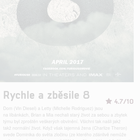
Rychle a zběsile 8
4.7/10
Dom (Vin Diesel) a Letty (Michelle Rodriguez) jsou
na líbánkách, Brian a Mia nechali starý život za sebou a zbytek
týmu byl zproštěn veškerých obvinění. Všichni tak našli jakž
takž normální život. Když však tajemná žena (Charlize Theron)
svede Dominika do světa zločinu (ze kterého zdánlivě nemůže