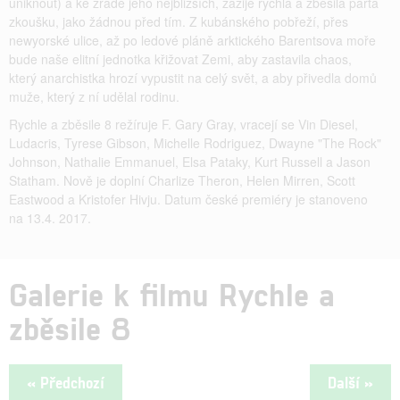
uniknout) a ke zradě jeho nejbližších, zažije rychlá a zběsilá parta
zkoušku, jako žádnou před tím. Z kubánského pobřeží, přes
newyorské ulice, až po ledové pláně arktického Barentsova moře
bude naše elitní jednotka křižovat Zemi, aby zastavila chaos,
který anarchistka hrozí vypustit na celý svět, a aby přivedla domů
muže, který z ní udělal rodinu.
Rychle a zběsile 8 režíruje F. Gary Gray, vracejí se Vin Diesel,
Ludacris, Tyrese Gibson, Michelle Rodriguez, Dwayne "The Rock"
Johnson, Nathalie Emmanuel, Elsa Pataky, Kurt Russell a Jason
Statham. Nově je doplní Charlize Theron, Helen Mirren, Scott
Eastwood a Kristofer Hivju. Datum české premiéry je stanoveno
na 13.4. 2017.
Galerie k filmu Rychle a
zběsile 8
« Předchozí
Další »