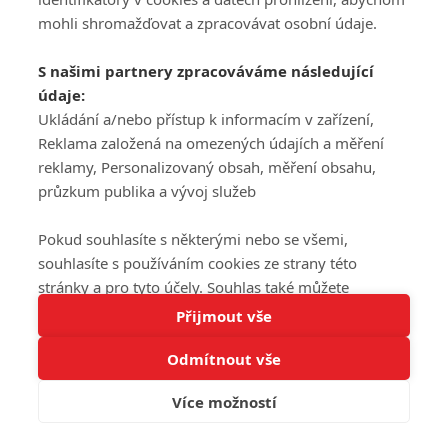
mohli shromažďovat a zpracovávat osobní údaje.
S našimi partnery zpracováváme následující
údaje:
Ukládání a/nebo přístup k informacím v zařízení,
Reklama založená na omezených údajích a měření
reklamy, Personalizovaný obsah, měření obsahu,
průzkum publika a vývoj služeb
Pokud souhlasíte s některými nebo se všemi,
souhlasíte s používáním cookies ze strany této
stránky a pro tyto účely. Souhlas také můžete
Tato stránka používá soubory cookies.
odmítnout, ale v takovém případě vám na stránce
Přijmout vše
Více informací
nebudou k dispozici některé personalizované funkce.
Odmítnout vše
Vaše volby souhlasu se budou vztahovat pouze na
Rozumím
tuto webovou stránku. Vaše nastavení a odvolání
Více možností
souhlasu můžete kdykoli změnit na stránce s
ochranou osobních údajů
nebo kliknutím na tlačítko