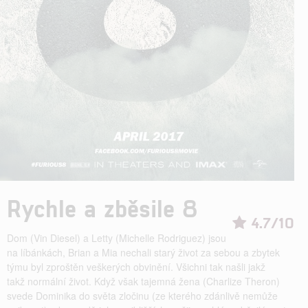
Rychle a zběsile 8
4.7/10
Dom (Vin Diesel) a Letty (Michelle Rodriguez) jsou
na líbánkách, Brian a Mia nechali starý život za sebou a zbytek
týmu byl zproštěn veškerých obvinění. Všichni tak našli jakž
takž normální život. Když však tajemná žena (Charlize Theron)
svede Dominika do světa zločinu (ze kterého zdánlivě nemůže