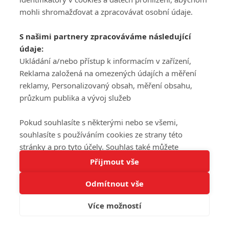
mohli shromažďovat a zpracovávat osobní údaje.
S našimi partnery zpracováváme následující
údaje:
Ukládání a/nebo přístup k informacím v zařízení,
Reklama založená na omezených údajích a měření
reklamy, Personalizovaný obsah, měření obsahu,
průzkum publika a vývoj služeb
Pokud souhlasíte s některými nebo se všemi,
souhlasíte s používáním cookies ze strany této
stránky a pro tyto účely. Souhlas také můžete
Tato stránka používá soubory cookies.
odmítnout, ale v takovém případě vám na stránce
Přijmout vše
Více informací
nebudou k dispozici některé personalizované funkce.
Odmítnout vše
Vaše volby souhlasu se budou vztahovat pouze na
Rozumím
tuto webovou stránku. Vaše nastavení a odvolání
Více možností
souhlasu můžete kdykoli změnit na stránce s
ochranou osobních údajů
nebo kliknutím na tlačítko