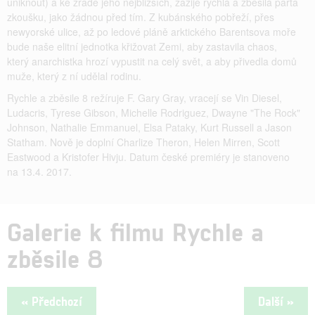
uniknout) a ke zradě jeho nejbližších, zažije rychlá a zběsilá parta
zkoušku, jako žádnou před tím. Z kubánského pobřeží, přes
newyorské ulice, až po ledové pláně arktického Barentsova moře
bude naše elitní jednotka křižovat Zemi, aby zastavila chaos,
který anarchistka hrozí vypustit na celý svět, a aby přivedla domů
muže, který z ní udělal rodinu.
Rychle a zběsile 8 režíruje F. Gary Gray, vracejí se Vin Diesel,
Ludacris, Tyrese Gibson, Michelle Rodriguez, Dwayne "The Rock"
Johnson, Nathalie Emmanuel, Elsa Pataky, Kurt Russell a Jason
Statham. Nově je doplní Charlize Theron, Helen Mirren, Scott
Eastwood a Kristofer Hivju. Datum české premiéry je stanoveno
na 13.4. 2017.
Galerie k filmu Rychle a
zběsile 8
« Předchozí
Další »