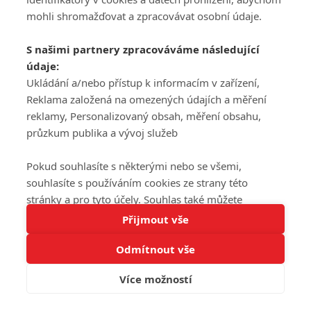
mohli shromažďovat a zpracovávat osobní údaje.
S našimi partnery zpracováváme následující
údaje:
Ukládání a/nebo přístup k informacím v zařízení,
Reklama založená na omezených údajích a měření
reklamy, Personalizovaný obsah, měření obsahu,
průzkum publika a vývoj služeb
Pokud souhlasíte s některými nebo se všemi,
souhlasíte s používáním cookies ze strany této
stránky a pro tyto účely. Souhlas také můžete
Tato stránka používá soubory cookies.
odmítnout, ale v takovém případě vám na stránce
Přijmout vše
Více informací
nebudou k dispozici některé personalizované funkce.
Odmítnout vše
Vaše volby souhlasu se budou vztahovat pouze na
Rozumím
tuto webovou stránku. Vaše nastavení a odvolání
Více možností
souhlasu můžete kdykoli změnit na stránce s
ochranou osobních údajů
nebo kliknutím na tlačítko