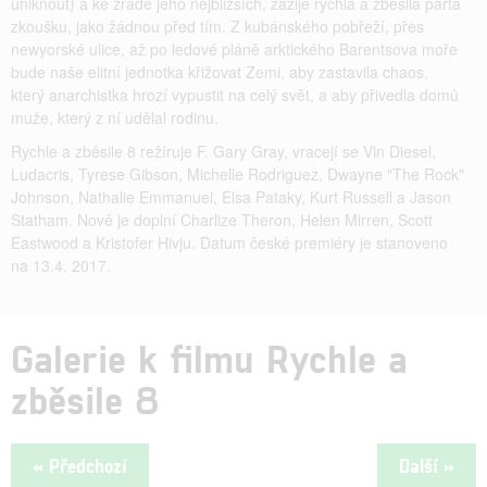
uniknout) a ke zradě jeho nejbližších, zažije rychlá a zběsilá parta
zkoušku, jako žádnou před tím. Z kubánského pobřeží, přes
newyorské ulice, až po ledové pláně arktického Barentsova moře
bude naše elitní jednotka křižovat Zemi, aby zastavila chaos,
který anarchistka hrozí vypustit na celý svět, a aby přivedla domů
muže, který z ní udělal rodinu.
Rychle a zběsile 8 režíruje F. Gary Gray, vracejí se Vin Diesel,
Ludacris, Tyrese Gibson, Michelle Rodriguez, Dwayne "The Rock"
Johnson, Nathalie Emmanuel, Elsa Pataky, Kurt Russell a Jason
Statham. Nově je doplní Charlize Theron, Helen Mirren, Scott
Eastwood a Kristofer Hivju. Datum české premiéry je stanoveno
na 13.4. 2017.
Galerie k filmu Rychle a
zběsile 8
« Předchozí
Další »