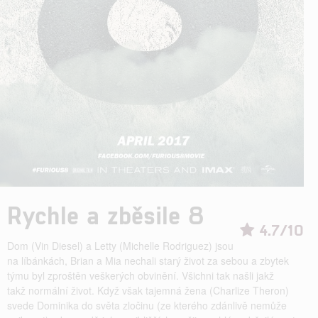
Rychle a zběsile 8
4.7/10
Dom (Vin Diesel) a Letty (Michelle Rodriguez) jsou
na líbánkách, Brian a Mia nechali starý život za sebou a zbytek
týmu byl zproštěn veškerých obvinění. Všichni tak našli jakž
takž normální život. Když však tajemná žena (Charlize Theron)
svede Dominika do světa zločinu (ze kterého zdánlivě nemůže