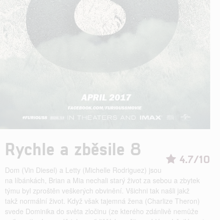
Rychle a zběsile 8
4.7/10
Dom (Vin Diesel) a Letty (Michelle Rodriguez) jsou
na líbánkách, Brian a Mia nechali starý život za sebou a zbytek
týmu byl zproštěn veškerých obvinění. Všichni tak našli jakž
takž normální život. Když však tajemná žena (Charlize Theron)
svede Dominika do světa zločinu (ze kterého zdánlivě nemůže