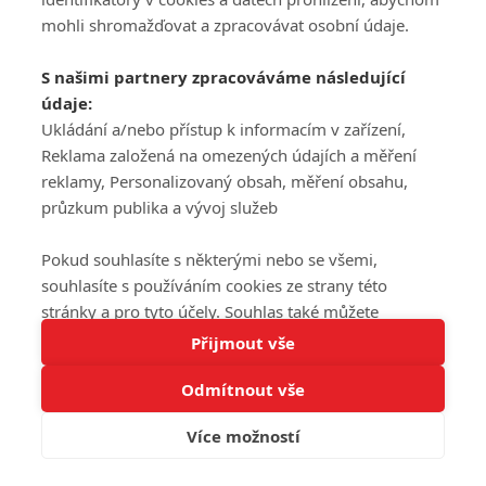
mohli shromažďovat a zpracovávat osobní údaje.
S našimi partnery zpracováváme následující
údaje:
Ukládání a/nebo přístup k informacím v zařízení,
Reklama založená na omezených údajích a měření
reklamy, Personalizovaný obsah, měření obsahu,
průzkum publika a vývoj služeb
Pokud souhlasíte s některými nebo se všemi,
souhlasíte s používáním cookies ze strany této
stránky a pro tyto účely. Souhlas také můžete
Tato stránka používá soubory cookies.
odmítnout, ale v takovém případě vám na stránce
Přijmout vše
Více informací
nebudou k dispozici některé personalizované funkce.
Odmítnout vše
Vaše volby souhlasu se budou vztahovat pouze na
Rozumím
tuto webovou stránku. Vaše nastavení a odvolání
Více možností
souhlasu můžete kdykoli změnit na stránce s
ochranou osobních údajů
nebo kliknutím na tlačítko