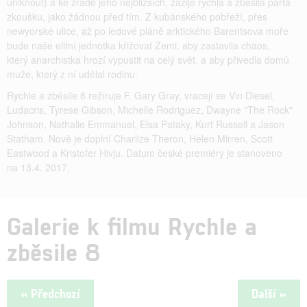
uniknout) a ke zradě jeho nejbližších, zažije rychlá a zběsilá parta
zkoušku, jako žádnou před tím. Z kubánského pobřeží, přes
newyorské ulice, až po ledové pláně arktického Barentsova moře
bude naše elitní jednotka křižovat Zemi, aby zastavila chaos,
který anarchistka hrozí vypustit na celý svět, a aby přivedla domů
muže, který z ní udělal rodinu.
Rychle a zběsile 8 režíruje F. Gary Gray, vracejí se Vin Diesel,
Ludacris, Tyrese Gibson, Michelle Rodriguez, Dwayne "The Rock"
Johnson, Nathalie Emmanuel, Elsa Pataky, Kurt Russell a Jason
Statham. Nově je doplní Charlize Theron, Helen Mirren, Scott
Eastwood a Kristofer Hivju. Datum české premiéry je stanoveno
na 13.4. 2017.
Galerie k filmu Rychle a
zběsile 8
« Předchozí
Další »