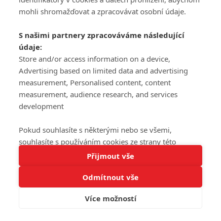
mohli shromažďovat a zpracovávat osobní údaje.
S našimi partnery zpracováváme následující
údaje:
Store and/or access information on a device,
Advertising based on limited data and advertising
measurement, Personalised content, content
measurement, audience research, and services
development
Pokud souhlasíte s některými nebo se všemi,
souhlasíte s používáním cookies ze strany této
Tato stránka používá soubory cookies.
stránky a pro tyto účely. Souhlas také můžete
Přijmout vše
Více informací
odmítnout, ale v takovém případě vám na stránce
Odmítnout vše
nebudou k dispozici některé personalizované funkce.
Rozumím
Vaše volby souhlasu se budou vztahovat pouze na
Více možností
tuto webovou stránku. Vaše nastavení a odvolání
souhlasu můžete kdykoli změnit na stránce s