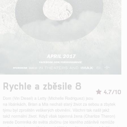
Rychle a zběsile 8
4.7/10
Dom (Vin Diesel) a Letty (Michelle Rodriguez) jsou
na líbánkách, Brian a Mia nechali starý život za sebou a zbytek
týmu byl zproštěn veškerých obvinění. Všichni tak našli jakž
takž normální život. Když však tajemná žena (Charlize Theron)
svede Dominika do světa zločinu (ze kterého zdánlivě nemůže