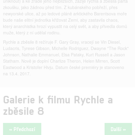
uniknout) a ke zradě jeho nejbližších, zažije rychlá a zběsilá parta
zkoušku, jako žádnou před tím. Z kubánského pobřeží, přes
newyorské ulice, až po ledové pláně arktického Barentsova moře
bude naše elitní jednotka křižovat Zemi, aby zastavila chaos,
který anarchistka hrozí vypustit na celý svět, a aby přivedla domů
muže, který z ní udělal rodinu.
Rychle a zběsile 8 režíruje F. Gary Gray, vracejí se Vin Diesel,
Ludacris, Tyrese Gibson, Michelle Rodriguez, Dwayne "The Rock"
Johnson, Nathalie Emmanuel, Elsa Pataky, Kurt Russell a Jason
Statham. Nově je doplní Charlize Theron, Helen Mirren, Scott
Eastwood a Kristofer Hivju. Datum české premiéry je stanoveno
na 13.4. 2017.
Galerie k filmu Rychle a
zběsile 8
« Předchozí
Další »