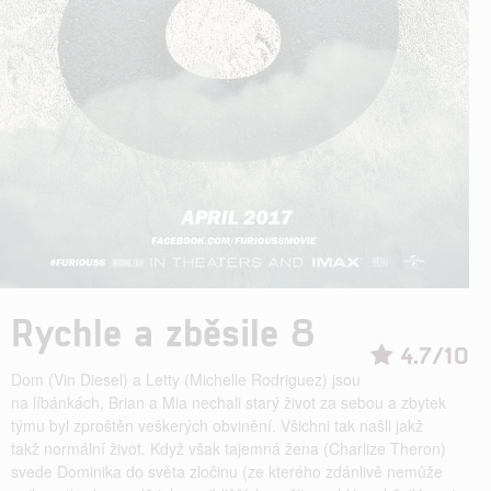
Rychle a zběsile 8
4.7/10
Dom (Vin Diesel) a Letty (Michelle Rodriguez) jsou
na líbánkách, Brian a Mia nechali starý život za sebou a zbytek
týmu byl zproštěn veškerých obvinění. Všichni tak našli jakž
takž normální život. Když však tajemná žena (Charlize Theron)
svede Dominika do světa zločinu (ze kterého zdánlivě nemůže