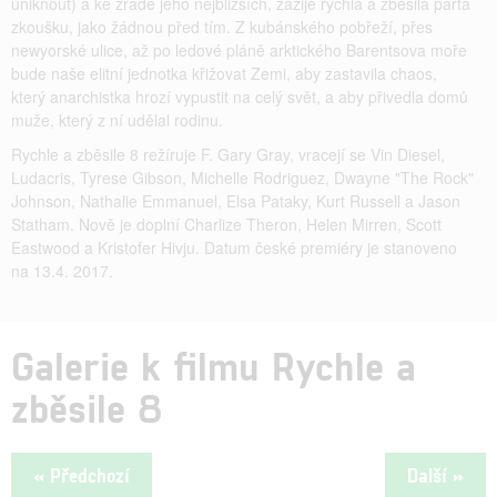
uniknout) a ke zradě jeho nejbližších, zažije rychlá a zběsilá parta
zkoušku, jako žádnou před tím. Z kubánského pobřeží, přes
newyorské ulice, až po ledové pláně arktického Barentsova moře
bude naše elitní jednotka křižovat Zemi, aby zastavila chaos,
který anarchistka hrozí vypustit na celý svět, a aby přivedla domů
muže, který z ní udělal rodinu.
Rychle a zběsile 8 režíruje F. Gary Gray, vracejí se Vin Diesel,
Ludacris, Tyrese Gibson, Michelle Rodriguez, Dwayne "The Rock"
Johnson, Nathalie Emmanuel, Elsa Pataky, Kurt Russell a Jason
Statham. Nově je doplní Charlize Theron, Helen Mirren, Scott
Eastwood a Kristofer Hivju. Datum české premiéry je stanoveno
na 13.4. 2017.
Galerie k filmu Rychle a
zběsile 8
« Předchozí
Další »