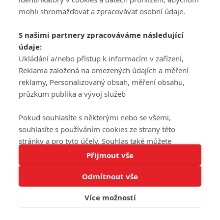
mohli shromažďovat a zpracovávat osobní údaje.
S našimi partnery zpracováváme následující
údaje:
Ukládání a/nebo přístup k informacím v zařízení,
Reklama založená na omezených údajích a měření
reklamy, Personalizovaný obsah, měření obsahu,
průzkum publika a vývoj služeb
Pokud souhlasíte s některými nebo se všemi,
souhlasíte s používáním cookies ze strany této
stránky a pro tyto účely. Souhlas také můžete
Tato stránka používá soubory cookies.
odmítnout, ale v takovém případě vám na stránce
Přijmout vše
Více informací
nebudou k dispozici některé personalizované funkce.
Odmítnout vše
Vaše volby souhlasu se budou vztahovat pouze na
Rozumím
tuto webovou stránku. Vaše nastavení a odvolání
Více možností
souhlasu můžete kdykoli změnit na stránce s
ochranou osobních údajů
nebo kliknutím na tlačítko