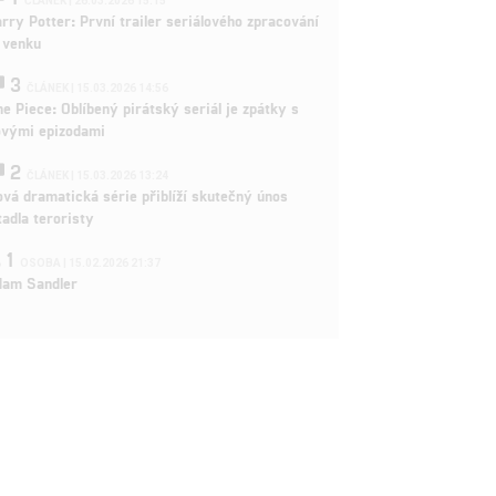
ČLÁNEK | 26.03.2026 15:15
rry Potter: První trailer seriálového zpracování
 venku
3
ČLÁNEK | 15.03.2026 14:56
e Piece: Oblíbený pirátský seriál je zpátky s
ovými epizodami
2
ČLÁNEK | 15.03.2026 13:24
vá dramatická série přiblíží skutečný únos
tadla teroristy
1
OSOBA | 15.02.2026 21:37
dam Sandler