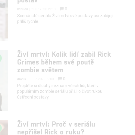
0
kotilion
| 19.07.2020 19:10
Scenáristé seriálu Živí mrtví své postavy asi zabíjejí
příliš rychle.
Živí mrtví: Kolik lidí zabil Rick
Grimes během své poutě
zombie světem
0
davi.k
| 13.07.2020 19:00
Projděte si dlouhý seznam všech lidí, kteří v
populárním zombie seriálu přišli o život rukou
ústřední postavy.
Živí mrtví: Proč v seriálu
nepřišel Rick o ruku?