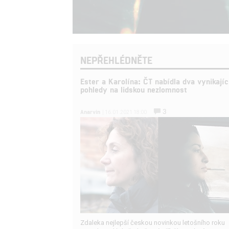
NEPŘEHLÉDNĚTE
Ester a Karolína: ČT nabídla dva vynikajíc
pohledy na lidskou nezlomnost
3
Anarvin
| 16.01.2021 18:00
Zdaleka nejlepší českou novinkou letošního roku