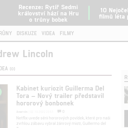
Recenze: Rytíř Sedmi
10 Nejoče
království hází na Hru
filmů léta
o trůny bobek
TRŮNY
DISKUZE
VIDEA
FILMY
drew Lincoln
IDEA
(0)
R
Kabinet kuriozit Guillerma Del
Tora – Nový trailer představil
hororový bonbonek
0
Anarvin
| 02.10.2022 23:51
Netflix uvede sérii hororových povídek, které pro naši
zvrhlou zábavu vybral žánrový mistr, Guillermo del