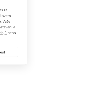
es ze
takovém
. Vaše
stavení a
dajů
nebo
ostí