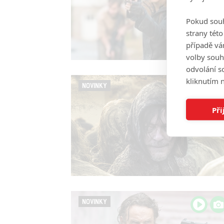
Pokud souh
strany tét
případě vá
volby souh
odvolání s
kliknutím n
NOVINKY
Při
NOVINKY