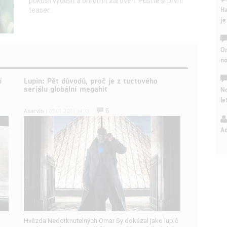
pokusil vyděsit a ohromit zároveň. Pusťtě si první
Ha
teaser.
je
On
n
í
Lupin: Pět důvodů, proč je z tuctového
seriálu globální megahit
No
le
5
Anarvin
| 20.01.2021 14:33
A
Hvězda Nedotknutelných Omar Sy dokázal jako lupič