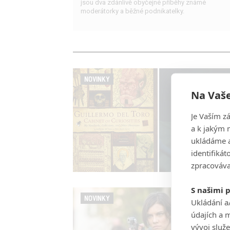
jsou dva zdánlivě obyčejné příběhy známé
moderátorky a běžné podnikatelky.
NOVINKY
Na Vaše
Je Vaším z
a k jakým 
ukládáme a
identifiká
zpracováva
S našimi 
NOVINKY
Ukládání a
údajích a 
vývoj služ