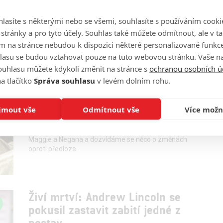
A jak to vypadá s filmy o Ricku Grimesovi?
lasíte s některými nebo se všemi, souhlasíte s používáním cooki
o stránky a pro tyto účely. Souhlas také můžete odmítnout, ale v 
m na stránce nebudou k dispozici některé personalizované funkce
lasu se budou vztahovat pouze na tuto webovou stránku. Vaše na
ouhlasu můžete kdykoli změnit na stránce s
ochranou osobních ú
Živí mrtví: 11. série nabírá
a tlačítko
Správa souhlasu
v levém dolním rohu.
hereckou posilu a další novinky
jmout vše
Odmítnout vše
Více možn
0
JamesVsalix
| 01.09.2020 19:01
V 11. řadě se představí nová postava z komiksové
předlohy. Následující série se také zaměří na vztah
Maggie a Negana a dozvídáme se něco o změnách
oproti předloze.
Živí mrtví: Andrew Lincoln se
pokusil zastavit zabití jedné z
postav