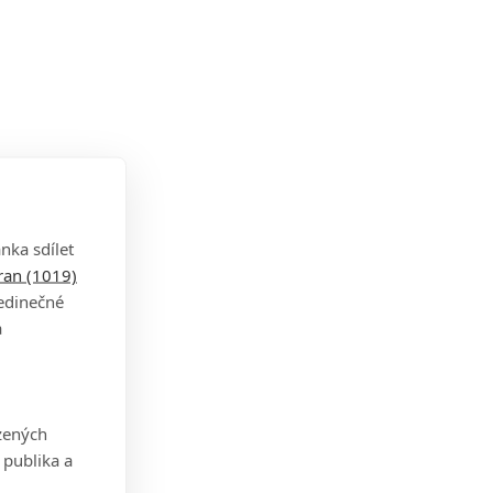
nka sdílet
tran (1019)
jedinečné
a
zených
 publika a