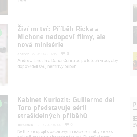
Toro.
Živí mrtví: Příběh Ricka a
Michone nedopoví filmy, ale
nová minisérie
0
Anarvin
| 23.07.2022 15:49
Andrew Lincoln a Danai Gurira se po letech vrací, aby
dopověděli svůj nemrtvý příběh.
Kabinet Kuriozit: Guillermo del
P
Toro představuje sérii
strašidelných příběhů
0
TucnakNik
| 10.06.2022 07:00
Netflix se spojil s oscarovým režisérem aby se vás