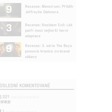
9
Recenze: Monstrum: Příběh
Jeffreyho Dahmera
3
Recenze: Resident Evil: Lék
patří mezi nejhorší herní
adaptace
9
Recenze: 3. série The Boys
posouvá hranice zvrácené
zábavy
OSLEDNÍ KOMENTOVANÉ
221
FILM | 22.04.2026 08:53
拆彈專家
1