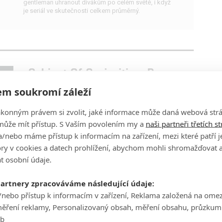
gentleman uhranout divákům po celém světě, i když
je seriál ve skutečnosti celkem průměrný.
Cabinet Of Curiosities: Ron z
Harryho Pottera si zahraje v
m soukromí záleží
hororové novince Guillerma del
Tora
ákonným právem si zvolit, jaké informace může daná webová strá
může mít přístup. S Vaším povolením my a
naši partneři třetích s
0
filmsim
| 11.12.2021 17:30
/nebo máme přístup k informacím na zařízení, mezi které patří 
Mysteriózně hororový seriál od oscarového tvůrce
tory v cookies a datech prohlížení, abychom mohli shromažďovat 
Guillerma del Tora rozšiřuje obsazení, k Andrew
Lincolnovi a Benu Barnesovi se přidává Rupert Grint.
t osobní údaje.
partnery zpracováváme následující údaje:
Živí mrtví: Mohl by vzniknout
/nebo přístup k informacím v zařízení, Reklama založená na ome
také spin-off s Maggie
měření reklamy, Personalizovaný obsah, měření obsahu, průzkum
0
davi.k
| 24.10.2020 19:18
eb