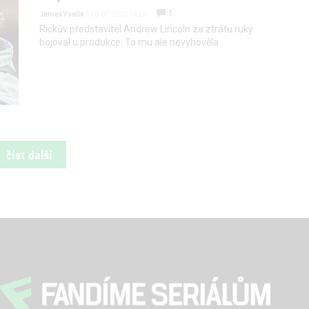
1
JamesVsalix
| 06.07.2020 19:25
Rickův představitel Andrew Lincoln za ztrátu ruky
bojoval u produkce. Ta mu ale nevyhověla.
číst další