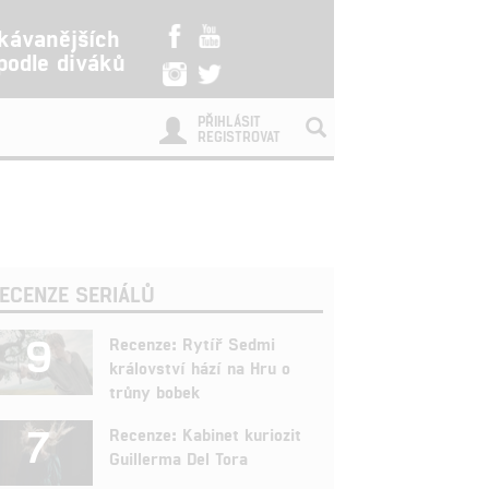
kávanějších
 podle diváků
PŘIHLÁSIT
REGISTROVAT
ECENZE SERIÁLŮ
9
Recenze: Rytíř Sedmi
království hází na Hru o
trůny bobek
7
Recenze: Kabinet kuriozit
Guillerma Del Tora