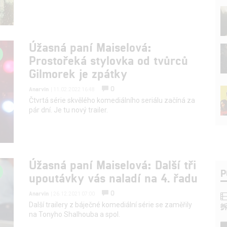
Úžasná paní Maiselová:
Prostořeká stylovka od tvůrců
Gilmorek je zpátky
0
Anarvin
| 11.02.2022 16:48
Čtvrtá série skvělého komediálního seriálu začíná za
pár dní. Je tu nový trailer.
Úžasná paní Maiselová: Další tři
P
upoutávky vás naladí na 4. řadu
0
Anarvin
| 26.12.2021 07:00
Další trailery z báječné komediální série se zaměřily
na Tonyho Shalhouba a spol.