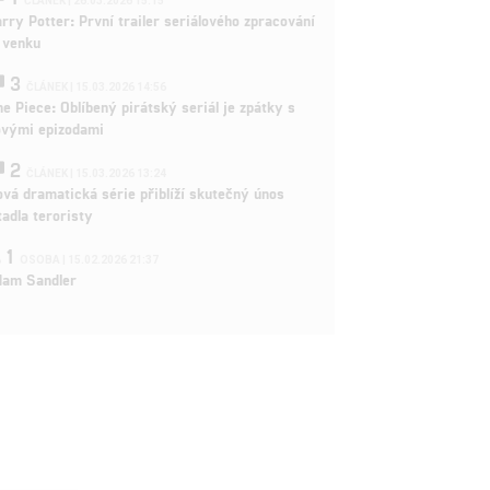
ČLÁNEK | 26.03.2026 15:15
rry Potter: První trailer seriálového zpracování
 venku
3
ČLÁNEK | 15.03.2026 14:56
e Piece: Oblíbený pirátský seriál je zpátky s
ovými epizodami
2
ČLÁNEK | 15.03.2026 13:24
vá dramatická série přiblíží skutečný únos
tadla teroristy
1
OSOBA | 15.02.2026 21:37
dam Sandler