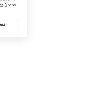
dajů
nebo
ostí