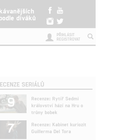
kávanějších
 podle diváků
PŘIHLÁSIT
REGISTROVAT
ECENZE SERIÁLŮ
9
Recenze: Rytíř Sedmi
království hází na Hru o
trůny bobek
7
Recenze: Kabinet kuriozit
Guillerma Del Tora