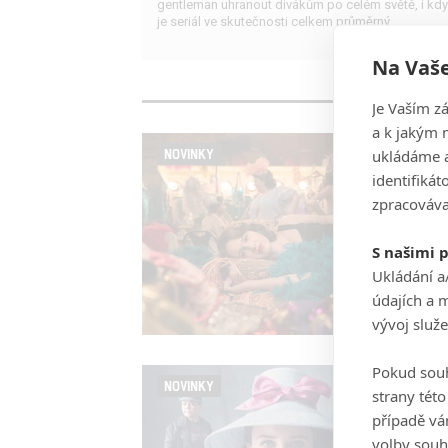
gentleman uhranout divákům po celém světě, i kdy
je seriál ve skutečnosti celkem průměrný.
Na Vaše
Je Vaším z
a k jakým 
ukládáme a
NOVINKY
identifiká
zpracováva
S našimi 
Ukládání a
údajích a 
vývoj služ
Pokud souh
NOVINKY
strany tét
případě vá
volby souh