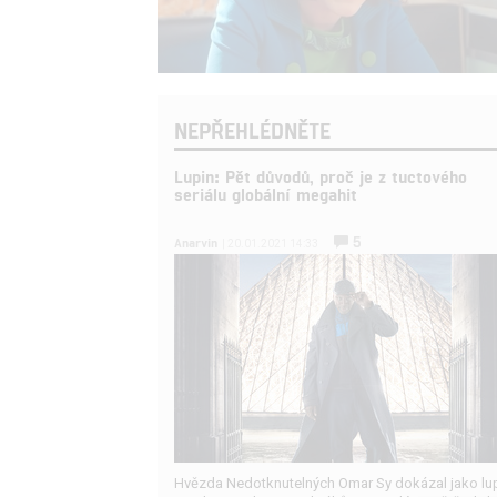
NEPŘEHLÉDNĚTE
Lupin: Pět důvodů, proč je z tuctového
seriálu globální megahit
5
Anarvin
| 20.01.2021 14:33
Hvězda Nedotknutelných Omar Sy dokázal jako lu