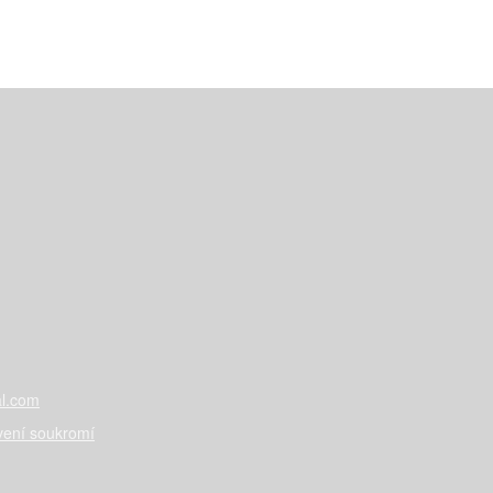
l.com
vení soukromí