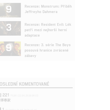
9
Recenze: Monstrum: Příběh
Jeffreyho Dahmera
3
Recenze: Resident Evil: Lék
patří mezi nejhorší herní
adaptace
9
Recenze: 3. série The Boys
posouvá hranice zvrácené
zábavy
OSLEDNÍ KOMENTOVANÉ
221
FILM | 22.04.2026 08:53
拆彈專家
1