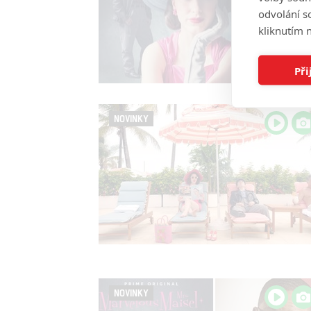
odvolání s
kliknutím n
Při
NOVINKY
NOVINKY