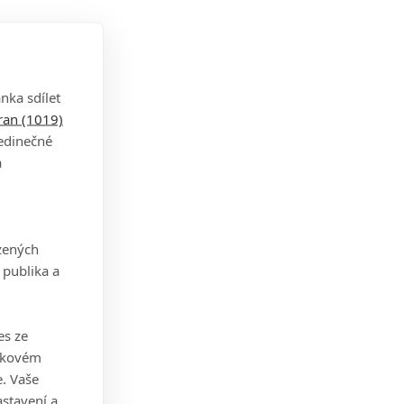
nka sdílet
tran (1019)
jedinečné
a
zených
 publika a
es ze
takovém
. Vaše
stavení a