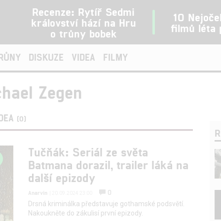
Recenze: Rytíř Sedmi
10 Nejoče
království hází na Hru
filmů léta
o trůny bobek
TRŮNY
DISKUZE
VIDEA
FILMY
chael Zegen
IDEA
(0)
R
Tučňák: Seriál ze světa
Batmana dorazil, trailer láká na
další epizody
0
Anarvin
| 20.09.2024 23:00
Drsná kriminálka představuje gothamské podsvětí.
Nakoukněte do zákulisí první epizody.