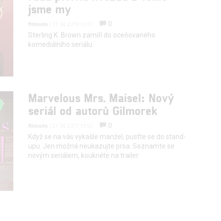
jsme my
0
filmsim
| 17.04.2019 15:01
Sterling K. Brown zamíří do oceňovaného
komediálního seriálu.
Marvelous Mrs. Maisel: Nový
seriál od autorů Gilmorek
0
filmsim
| 21.04.2017 13:52
Když se na vás vykašle manžel, pusťte se do stand-
upu. Jen možná neukazujte prsa. Seznamte se
novým seriálem, koukněte na trailer.