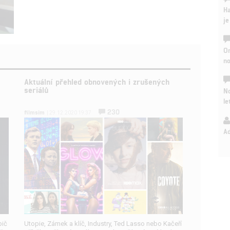
Ha
je
On
n
Aktuální přehled obnovených i zrušených
seriálů
No
le
230
filmsim
| 29.12.2020 19:37
A
pič
Utopie, Zámek a klíč, Industry, Ted Lasso nebo Kačeří