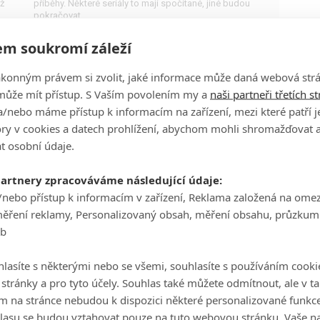
ž
příběhy. Některé seriály to mají spočítané, jiné budou
pokračovat.
m soukromí záleží
ákonným právem si zvolit, jaké informace může daná webová strá
může mít přístup. S Vaším povolením my a
naši partneři třetích s
Úžasná paní Maiselová: Trailer
/nebo máme přístup k informacím na zařízení, mezi které patří 
láká na 4. řadu
tory v cookies a datech prohlížení, abychom mohli shromažďovat 
t osobní údaje.
0
Anarvin
| 30.11.2021 17:36
Také už víme, kdy se stylový seriál o komediální
průkopnici vrátí na obrazovky.
partnery zpracováváme následující údaje:
/nebo přístup k informacím v zařízení, Reklama založená na ome
měření reklamy, Personalizovaný obsah, měření obsahu, průzkum
eb
lasíte s některými nebo se všemi, souhlasíte s používáním cooki
The Marvelous Mrs. Maisel:
o stránky a pro tyto účely. Souhlas také můžete odmítnout, ale v 
Obsazení čtvrté řady se
m na stránce nebudou k dispozici některé personalizované funkce
rozroste o hvězdu Gilmorových
lasu se budou vztahovat pouze na tuto webovou stránku. Vaše na