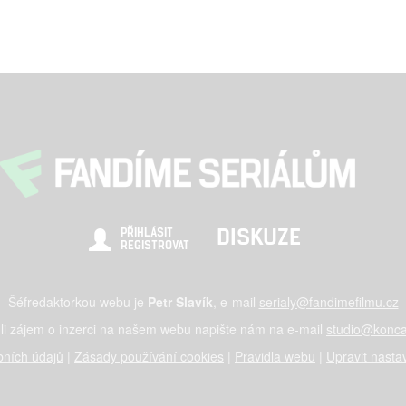
DISKUZE
PŘIHLÁSIT
REGISTROVAT
Šéfredaktorkou webu je
Petr Slavík
, e-mail
serialy@fandimefilmu.cz
li zájem o inzerci na našem webu napište nám na e-mail
studio@konca
ních údajů
|
Zásady používání cookies
|
Pravidla webu
|
Upravit nasta