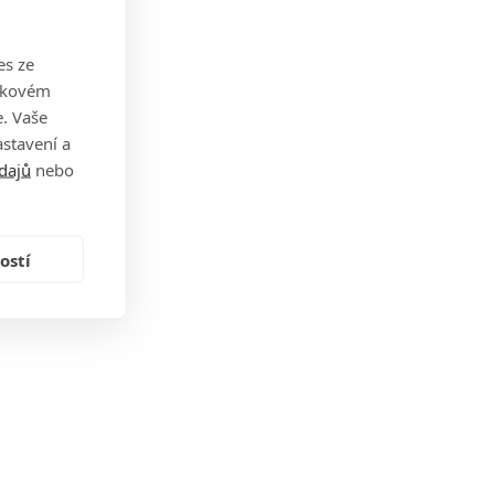
es ze
takovém
. Vaše
stavení a
dajů
nebo
ostí