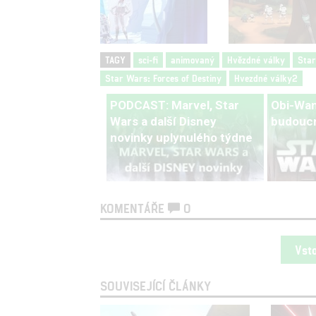
TAGY
sci-fi
animovaný
Hvězdné války
Sta
Star Wars: Forces of Destiny
Hvezdné války2
PODCAST: Marvel, Star
Obi-Wan
Wars a další Disney
budoucn
novinky uplynulého týdne
KOMENTÁŘE
0
Vst
SOUVISEJÍCÍ ČLÁNKY