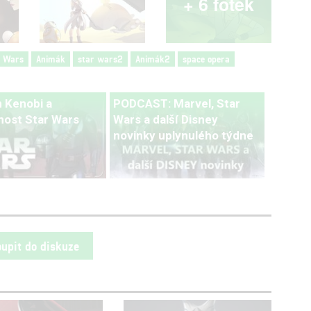
+ 6 fotek
r Wars
Animák
star wars2
Animák2
space opera
 Kenobi a
PODCAST: Marvel, Star
ost Star Wars
Wars a další Disney
novinky uplynulého týdne
oupit do diskuze