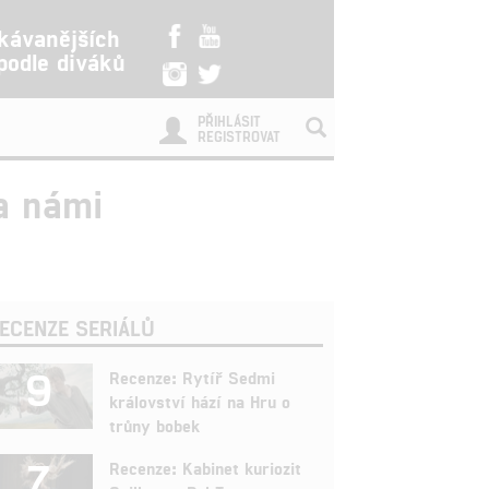
kávanějších
 podle diváků
PŘIHLÁSIT
REGISTROVAT
za námi
ECENZE SERIÁLŮ
9
Recenze: Rytíř Sedmi
království hází na Hru o
trůny bobek
7
Recenze: Kabinet kuriozit