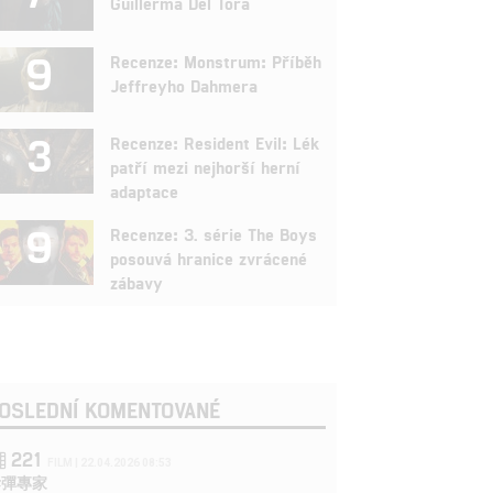
Guillerma Del Tora
9
Recenze: Monstrum: Příběh
Jeffreyho Dahmera
3
Recenze: Resident Evil: Lék
patří mezi nejhorší herní
adaptace
9
Recenze: 3. série The Boys
posouvá hranice zvrácené
zábavy
OSLEDNÍ KOMENTOVANÉ
221
FILM | 22.04.2026 08:53
拆彈專家