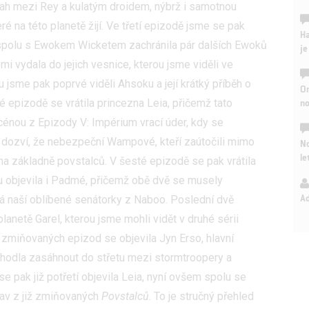
tah mezi Rey a kulatým droidem, nýbrž i samotnou
é na této planetě žijí. Ve třetí epizodě jsme se pak
Ha
u spolu s Ewokem Wicketem zachránila pár dalších Ewoků
je
i vydala do jejich vesnice, kterou jsme viděli ve
u jsme pak poprvé viděli Ahsoku a její krátký příběh o
On
n
áté epizodě se vrátila princezna Leia, přičemž tato
énou z Epizody V: Impérium vrací úder, kdy se
) dozví, že nebezpeční Wampové, kteří zaútočili mimo
No
le
 na základně povstalců. V šesté epizodě se pak vrátila
u objevila i Padmé, přičemž obě dvě se musely
A
 naší oblíbené senátorky z Naboo. Poslední dvě
anetě Garel, kterou jsme mohli vidět v druhé sérii
u zmiňovaných epizod se objevila Jyn Erso, hlavní
zhodla zasáhnout do střetu mezi stormtroopery a
e pak již potřetí objevila Leia, nyní ovšem spolu se
tav z již zmiňovaných
Povstalců
. To je stručný přehled