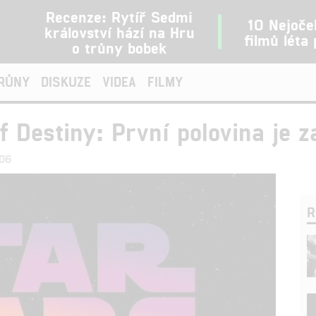
Recenze: Rytíř Sedmi
10 Nejoče
království hází na Hru
filmů léta
o trůny bobek
TRŮNY
DISKUZE
VIDEA
FILMY
f Destiny: První polovina je 
:06
R