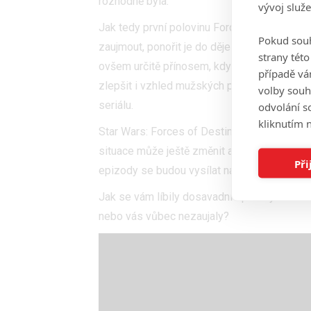
rozhodně byla.
vývoj služ
Jak tedy první polovinu Forces of Destiny 
Pokud souh
zaujmout, ponořit je do děje a užívat si pr
strany tét
ovšem určitě přínosem, kdyby byly epizody
případě vá
zlepšit i vzhled mužských postav, který půso
volby souh
seriálu.
odvolání s
kliknutím n
Star Wars: Forces of Destiny se podle dostu
situace může ještě změnit a o všem vás bud
Při
epizody se budou vysílat na Disney XD.
Jak se vám líbily dosavadní epizody seriál
nebo vás vůbec nezaujaly?