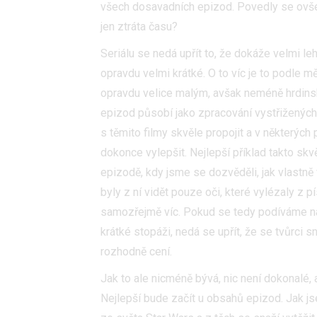
všech dosavadních epizod. Povedly se ovšem
jen ztráta času?
Seriálu se nedá upřít to, že dokáže velmi leh
opravdu velmi krátké. O to víc je to podle m
opravdu velice malým, avšak neméně hrdinsk
epizod působí jako zpracování vystřižených
s těmito filmy skvěle propojit a v některýc
dokonce vylepšit. Nejlepší příklad takto sk
epizodě, kdy jsme se dozvěděli, jak vlastně 
byly z ní vidět pouze oči, které vylézaly z
samozřejmě víc. Pokud se tedy podíváme na
krátké stopáži, nedá se upřít, že se tvůrci
rozhodně cení.
Jak to ale nicméně bývá, nic není dokonalé, 
Nejlepší bude začít u obsahů epizod. Jak j