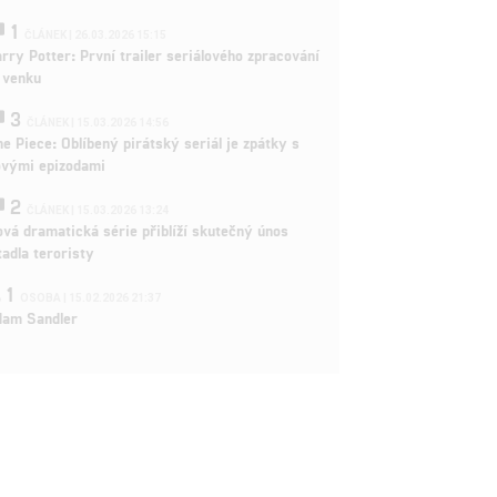
1
ČLÁNEK | 26.03.2026 15:15
rry Potter: První trailer seriálového zpracování
 venku
3
ČLÁNEK | 15.03.2026 14:56
e Piece: Oblíbený pirátský seriál je zpátky s
ovými epizodami
2
ČLÁNEK | 15.03.2026 13:24
vá dramatická série přiblíží skutečný únos
tadla teroristy
1
OSOBA | 15.02.2026 21:37
dam Sandler