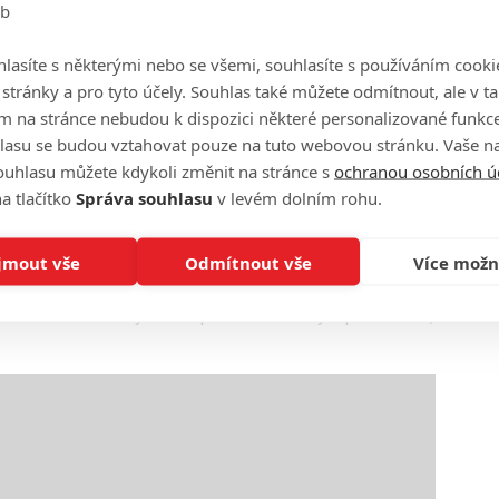
eb
zhodnotit? Na své poměry se seriálu povedlo diváky
lasíte s některými nebo se všemi, souhlasíte s používáním cooki
opojení s celým Star Wars vesmírem. Do budoucna by bylo
o stránky a pro tyto účely. Souhlas také můžete odmítnout, ale v 
 obsahově opravdu důležité a rozhodně by se měl
m na stránce nebudou k dispozici některé personalizované funkce
bí stejně nepřiměřeně, jako jejich prostor v celém
lasu se budou vztahovat pouze na tuto webovou stránku. Vaše na
ouhlasu můžete kdykoli změnit na stránce s
ochranou osobních ú
a tlačítko
Správa souhlasu
v levém dolním rohu.
pných informací má vrátit až v říjnu, nicméně se celá
eme informovat. Již teď se ale předpokládá, že zbylé
jmout vše
Odmítnout vše
Více možn
u Forces of Destiny? Jsou podle vás dobrým přírůstkem,