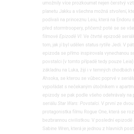
umožnily více prozkoumat nejen čerstvý vz
planetu Jakku a všechna možná stvoření, kter
podívali na princeznu Leiu, která na Endor
před stormtroopery, přičemž poté se se všem
filmové
Epizodě VI
. Ve čtvrté epizodě seriál
tom, jak jí byl udělen status rytíře Jedi. V p
epizoda se přímo inspirovala vynechanou sc
povstalci (v tomto případě tedy pouze Leia
základnu na Luka, žijí i v temných chodbách
Ahsoka, se kterou se vůbec poprvé v seriál
vypořádat s nečekaným útočníkem v apartmá
epizody se pak podle všeho odehrávaly na pl
seriálu
Star Wars: Povstalci
. V první ze dvo
protagonistka filmu Rogue One, která se ro
bezbrannou civilistkou. V poslední epizodě s
Sabine Wren, která je jednou z hlavních pos