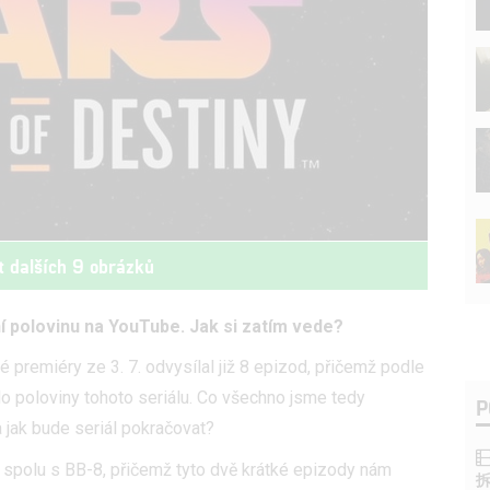
t dalších 9 obrázků
ní polovinu na YouTube. Jak si zatím vede?
é premiéry ze 3. 7. odvysílal již 8 epizod, přičemž podle
o poloviny tohoto seriálu. Co všechno jsme tedy
P
a jak bude seriál pokračovat?
ey spolu s BB-8, přičemž tyto dvě krátké epizody nám