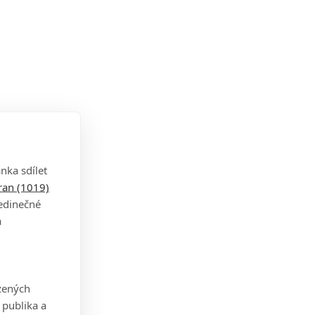
nka sdílet
tran (1019)
jedinečné
a
zených
 publika a