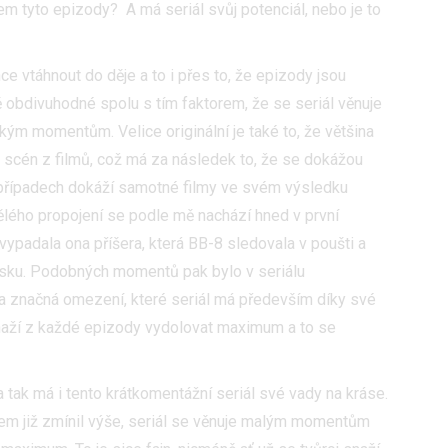
 tyto epizody? A má seriál svůj potenciál, nebo je to
ce vtáhnout do děje a to i přes to, že epizody jsou
ě obdivuhodné spolu s tím faktorem, že se seriál věnuje
ým momentům. Velice originální je také to, že většina
 scén z filmů, což má za následek to, že se dokážou
h případech dokáží samotné filmy ve svém výsledku
vělého propojení se podle mě nachází hned v první
vypadala ona příšera, která BB-8 sledovala v poušti a
 písku. Podobných momentů pak bylo v seriálu
 značná omezení, které seriál má především díky své
 snaží z každé epizody vydolovat maximum a to se
a tak má i tento krátkomentážní seriál své vady na kráse.
sem již zmínil výše, seriál se věnuje malým momentům