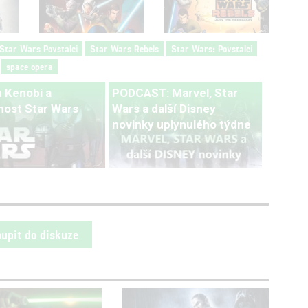
Star Wars Povstalci
Star Wars Rebels
Star Wars: Povstalci
space opera
 Kenobi a
PODCAST: Marvel, Star
ost Star Wars
Wars a další Disney
novinky uplynulého týdne
oupit do diskuze