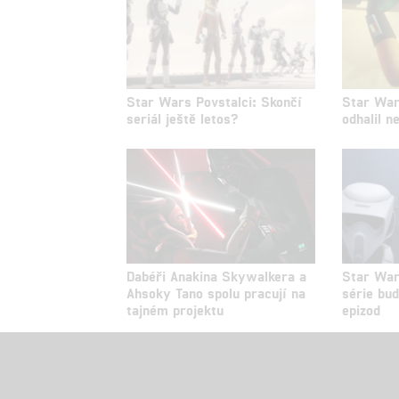
Star Wars Povstalci: Skončí
Star War
seriál ještě letos?
odhalil n
Dabéři Anakina Skywalkera a
Star War
Ahsoky Tano spolu pracují na
série bu
tajném projektu
epizod