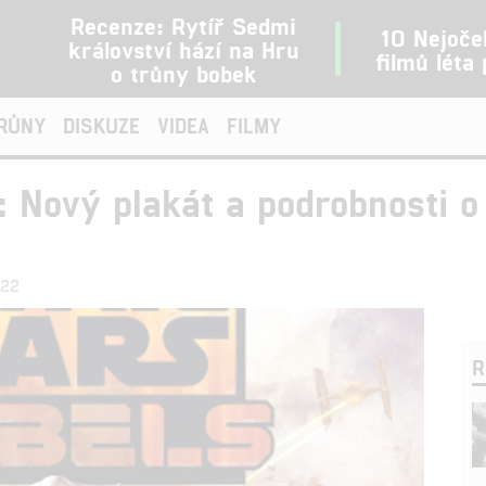
Recenze: Rytíř Sedmi
10 Nejoče
království hází na Hru
filmů léta
o trůny bobek
TRŮNY
DISKUZE
VIDEA
FILMY
: Nový plakát a podrobnosti o 
:22
R