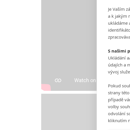
Je Vaším z
a k jakým 
ukládáme a
identifiká
zpracováva
S našimi 
Ukládání a
údajích a 
vývoj služ
Pokud souh
strany tét
případě vá
volby souh
odvolání s
kliknutím n