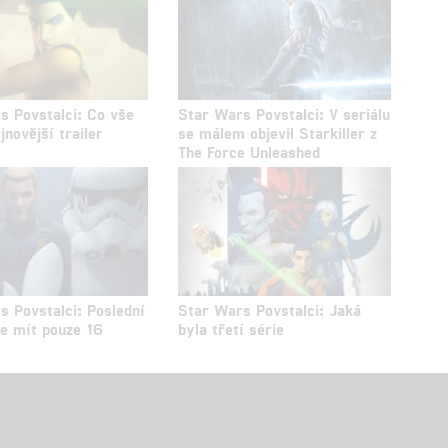
s Povstalci: Co vše
Star Wars Povstalci: V seriálu
ejnovější trailer
se málem objevil Starkiller z
The Force Unleashed
s Povstalci: Poslední
Star Wars Povstalci: Jaká
de mít pouze 16
byla třetí série