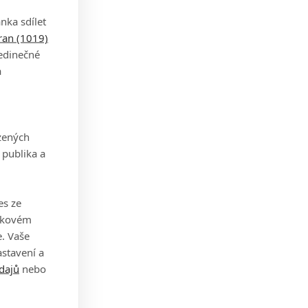
nka sdílet
tran (1019)
jedinečné
a
zených
 publika a
es ze
takovém
. Vaše
stavení a
dajů
nebo