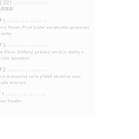
221
FILM | 22.04.2026 08:53
拆彈專家
1
ČLÁNEK | 26.03.2026 15:15
rry Potter: První trailer seriálového zpracování
 venku
3
ČLÁNEK | 15.03.2026 14:56
e Piece: Oblíbený pirátský seriál je zpátky s
ovými epizodami
2
ČLÁNEK | 15.03.2026 13:24
vá dramatická série přiblíží skutečný únos
tadla teroristy
1
OSOBA | 15.02.2026 21:37
dam Sandler