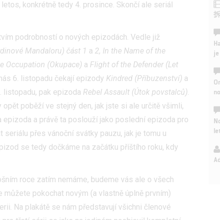
 letos, konkrétně tedy 4. prosince. Skončí ale seriál
vím podrobností o nových epizodách. Vedle již
Ha
dinové Mandaloru) část 1
a
2, In the Name of the
je
he Occupation (Okupace)
a
Flight of the Defender (Let
, nás 6. listopadu čekají epizody
Kindred (Příbuzenství)
a
On
n
3. listopadu, pak epizoda
Rebel Assault (Útok povstalců)
.
t poběží ve stejný den, jak jste si ale určitě všimli,
na epizoda a právě ta poslouží jako poslední epizoda pro
No
le
t seriálu přes vánoční svátky pauzu, jak je tomu u
pizod se tedy dočkáme na začátku příštího roku, kdy
A
etošním roce zatím nemáme, budeme vás ale o všech
e můžete pokochat novým (a vlastně úplně prvním)
lerii. Na plakátě se nám představují všichni členové