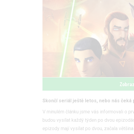
Zobraz
Skončí seriál ještě letos, nebo nás ček
V minulém článku jsme vás informovali o prv
budou vysílat každý týden po dvou epizodá
epizody mají vysílat po dvou, začala většin