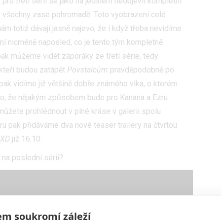
 pro třetí sérii se jako na jediném neobjevil kompletní
t je všechny zase pohromadě. Toto vyobrazení celé
m totiž dávají jasně najevo, že i když třeba nevidíme
yní nicméně naposled, co je tento tým kompletně
ak můžeme vidět záporáky ze třetí série, tedy
kteří budou zatápět
Povstalcům
pravděpodobně po
 pak vidíme již většině dobře známého vlka, o kterém
ho, že nějakým způsobem bude pro Kanana a Ezru
si můžete prohlédnout v plné kráse v galerii spolu
ru pak přidáváme dva nové teaser trailery na čtvrtou
 XD
již 16.10.
 na poslední sérii?
m soukromí záleží