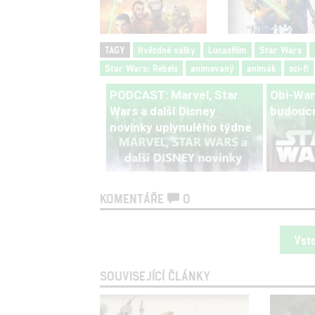
TAGY
Hvězdné války
Lucasfilm
Star Wars
Star Wars: Rebels
animovaný
animák
sci-fi
PODCAST: Marvel, Star
Obi-Wan
Wars a další Disney
budoucn
novinky uplynulého týdne
KOMENTÁŘE
0
Vst
SOUVISEJÍCÍ ČLÁNKY