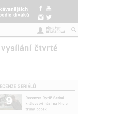
kávanějších
 podle diváků
PŘIHLÁSIT
REGISTROVAT
vysílání čtvrté
ECENZE SERIÁLŮ
9
Recenze: Rytíř Sedmi
království hází na Hru o
trůny bobek