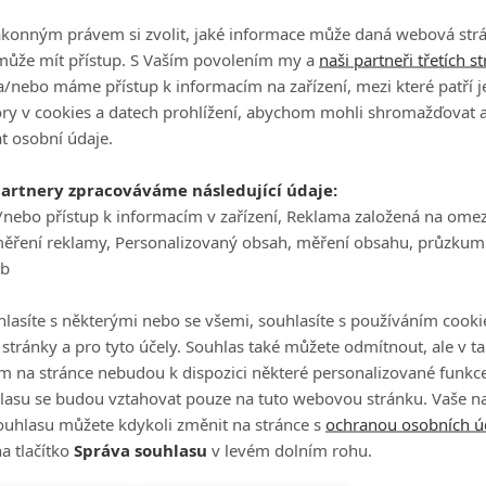
ákonným právem si zvolit, jaké informace může daná webová strá
může mít přístup. S Vaším povolením my a
naši partneři třetích s
/nebo máme přístup k informacím na zařízení, mezi které patří 
tory v cookies a datech prohlížení, abychom mohli shromažďovat 
t osobní údaje.
partnery zpracováváme následující údaje:
/nebo přístup k informacím v zařízení, Reklama založená na ome
měření reklamy, Personalizovaný obsah, měření obsahu, průzkum
eb
lasíte s některými nebo se všemi, souhlasíte s používáním cooki
o stránky a pro tyto účely. Souhlas také můžete odmítnout, ale v 
m na stránce nebudou k dispozici některé personalizované funkce
lasu se budou vztahovat pouze na tuto webovou stránku. Vaše na
ouhlasu můžete kdykoli změnit na stránce s
ochranou osobních ú
a tlačítko
Správa souhlasu
v levém dolním rohu.