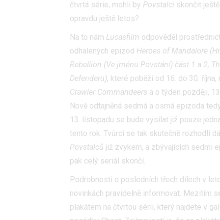
čtvrtá série, mohli by
Povstalci
skončit ještě
opravdu ještě letos?
Na to nám
Lucasfilm
odpověděl prostřednict
odhalených epizod
Heroes of Mandalore (Hr
Rebellion (Ve jménu Povstání) část 1
a
2, T
Defenderu)
, které poběží od 16. do 30. října
Crawler Commandeers
a o týden později, 1
Nově odtajněná sedmá a osmá epizoda tedy opě
13. listopadu se bude vysílat již pouze jed
tento rok. Tvůrci se tak skutečně rozhodli dá
Povstalců
již zvykem, a zbývajících sedmi e
pak celý seriál skončí.
Podrobnosti o posledních třech dílech v l
novinkách pravidelně informovat. Mezitím s
plakátem na čtvrtou sérii, který najdete v ga