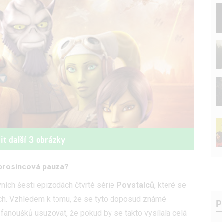
it další 3 obrázky
á prosincová pauza?
ních šesti epizodách čtvrté série
Povstalců
, které se
ch. Vzhledem k tomu, že se tyto doposud známé
P
a fanoušků usuzovat, že pokud by se takto vysílala celá