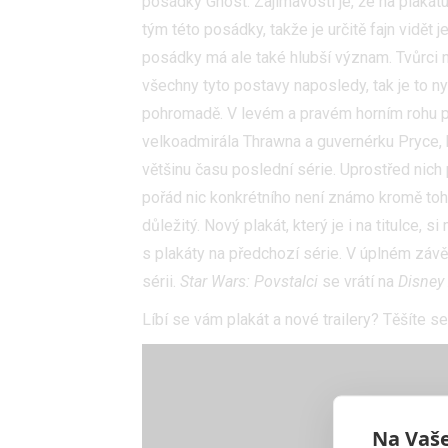
posádky Ghost. Zajímavostí je, že na plakátu
tým této posádky, takže je určitě fajn vidě
posádky má ale také hlubší význam. Tvůrci ná
všechny tyto postavy naposledy, tak je to n
pohromadě. V levém a pravém horním rohu p
velkoadmirála Thrawna a guvernérku Pryce, 
většinu času poslední série. Uprostřed nich
pořád nic konkrétního není známo kromě to
důležitý. Nový plakát, který je i na titulce, 
s plakáty na předchozí série. V úplném závě
sérii.
Star Wars: Povstalci
se vrátí na
Disney
Líbí se vám plakát a nové trailery? Těšíte se
Na Vaše