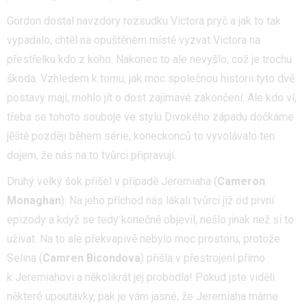
Gordon dostal navzdory rozsudku Victora pryč a jak to tak
vypadalo, chtěl na opuštěném místě vyzvat Victora na
přestřelku kdo z koho. Nakonec to ale nevyšlo, což je trochu
škoda. Vzhledem k tomu, jak moc společnou historii tyto dvě
postavy mají, mohlo jít o dost zajímavé zakončení. Ale kdo ví,
třeba se tohoto souboje ve stylu Divokého západu dočkáme
jěště později během série, koneckonců to vyvolávalo ten
dojem, že nás na to tvůrci připravují.
Druhý velký šok přišel v případě Jeremiaha (
Cameron
Monaghan
). Na jeho příchod nás lákali tvůrci již od první
epizody a když se tedy konečně objevil, nešlo jinak než si to
užívat. Na to ale překvapivě nebylo moc prostoru, protože
Selina (
Camren Bicondova
) přišla v přestrojení přímo
k Jeremiahovi a několikrát jej probodla! Pokud jste viděli
některé upoutávky, pak je vám jasné, že Jeremiaha máme