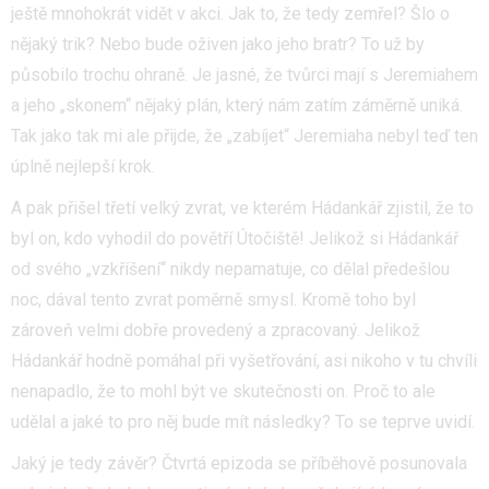
ještě mnohokrát vidět v akci. Jak to, že tedy zemřel? Šlo o
nějaký trik? Nebo bude oživen jako jeho bratr? To už by
působilo trochu ohraně. Je jasné, že tvůrci mají s Jeremiahem
a jeho „skonem“ nějaký plán, který nám zatím záměrně uniká.
Tak jako tak mi ale přijde, že „zabíjet“ Jeremiaha nebyl teď ten
úplně nejlepší krok.
A pak přišel třetí velký zvrat, ve kterém Hádankář zjistil, že to
byl on, kdo vyhodil do povětří Útočiště! Jelikož si Hádankář
od svého „vzkříšení“ nikdy nepamatuje, co dělal předešlou
noc, dával tento zvrat poměrně smysl. Kromě toho byl
zároveň velmi dobře provedený a zpracovaný. Jelikož
Hádankář hodně pomáhal při vyšetřování, asi nikoho v tu chvíli
nenapadlo, že to mohl být ve skutečnosti on. Proč to ale
udělal a jaké to pro něj bude mít následky? To se teprve uvidí.
Jaký je tedy závěr? Čtvrtá epizoda se příběhově posunovala