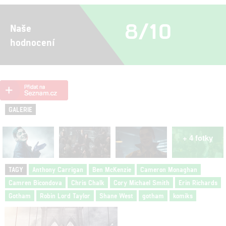
8/10
Naše
hodnocení
GALERIE
+ 4 fotky
TAGY
Anthony Carrigan
Ben McKenzie
Cameron Monaghan
Camren Bicondova
Chris Chalk
Cory Michael Smith
Erin Richards
Gotham
Robin Lord Taylor
Shane West
gotham
komiks