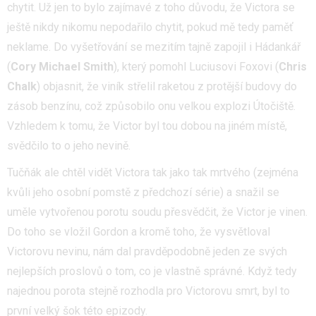
chytit. Už jen to bylo zajímavé z toho důvodu, že Victora se
ještě nikdy nikomu nepodařilo chytit, pokud mě tedy paměť
neklame. Do vyšetřování se mezitím tajně zapojil i Hádankář
(
Cory Michael Smith
), který pomohl Luciusovi Foxovi (
Chris
Chalk
) objasnit, že viník střelil raketou z protější budovy do
zásob benzínu, což způsobilo onu velkou explozi Útočiště.
Vzhledem k tomu, že Victor byl tou dobou na jiném místě,
svědčilo to o jeho nevině.
Tučňák ale chtěl vidět Victora tak jako tak mrtvého (zejména
kvůli jeho osobní pomstě z předchozí série) a snažil se
uměle vytvořenou porotu soudu přesvědčit, že Victor je vinen.
Do toho se vložil Gordon a kromě toho, že vysvětloval
Victorovu nevinu, nám dal pravděpodobně jeden ze svých
nejlepších proslovů o tom, co je vlastně správné. Když tedy
najednou porota stejně rozhodla pro Victorovu smrt, byl to
první velký šok této epizody.