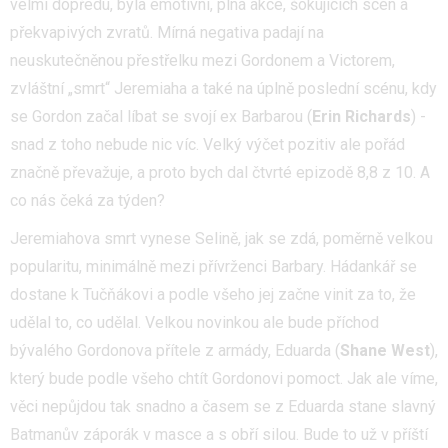
velmi dopředu, byla emotivní, plná akce, šokujících scén a
překvapivých zvratů. Mírná negativa padají na
neuskutečněnou přestřelku mezi Gordonem a Victorem,
zvláštní „smrt“ Jeremiaha a také na úplně poslední scénu, kdy
se Gordon začal líbat se svojí ex Barbarou (
Erin Richards
) -
snad z toho nebude nic víc. Velký výčet pozitiv ale pořád
značně převažuje, a proto bych dal čtvrté epizodě 8,8 z 10. A
co nás čeká za týden?
Jeremiahova smrt vynese Selině, jak se zdá, poměrně velkou
popularitu, minimálně mezi přívrženci Barbary. Hádankář se
dostane k Tučňákovi a podle všeho jej začne vinit za to, že
udělal to, co udělal. Velkou novinkou ale bude příchod
bývalého Gordonova přítele z armády, Eduarda (
Shane West
),
který bude podle všeho chtít Gordonovi pomoct. Jak ale víme,
věci nepůjdou tak snadno a časem se z Eduarda stane slavný
Batmanův záporák v masce a s obří silou. Bude to už v příští