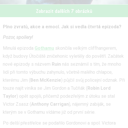
Zobrazit dalších 7 obrázků
Plno zvratů, akce a emocí. Jak si vedla čtvrtá epizoda?
Pozor, spoilery!
Minulá epizoda
Gothamu
skončila velkým cliffhangerem,
když budovy Útočiště zničehonic vyletěly do povětří. Začátek
nové epizody s názvem
Ruin
nás seznámil s tím, že mnoho
lidí při tomto výbuchu zahynulo, včetně malého chlapce,
kterému Jim (
Ben McKenzie
) půjčil svůj policejní odznak. Při
touze najít viníka se Jim Gordon a Tučňák (
Robin Lord
Taylor
) opět spojili, přičemž podezřelým z útoku se stal
Victor Zsasz (
Anthony Carrigan
), nájemný zabiják, se
kterým se v Gothamu vídáme již od první série.
Po delší přestřelce se podařilo Gordonovi a spol. Victora