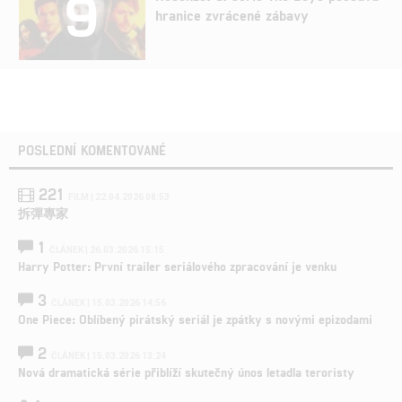
9
hranice zvrácené zábavy
POSLEDNÍ KOMENTOVANÉ
221
FILM | 22.04.2026 08:53
拆彈專家
1
ČLÁNEK | 26.03.2026 15:15
Harry Potter: První trailer seriálového zpracování je venku
3
ČLÁNEK | 15.03.2026 14:56
One Piece: Oblíbený pirátský seriál je zpátky s novými epizodami
2
ČLÁNEK | 15.03.2026 13:24
Nová dramatická série přiblíží skutečný únos letadla teroristy