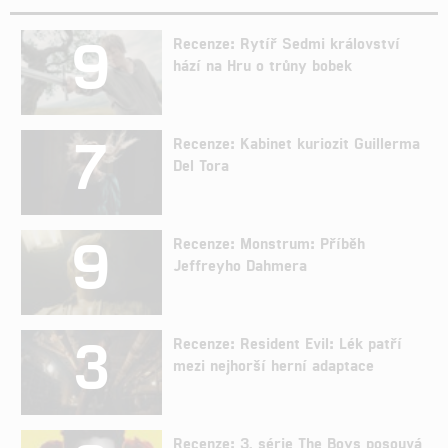
9
Recenze: Rytíř Sedmi království
hází na Hru o trůny bobek
7
Recenze: Kabinet kuriozit Guillerma
Del Tora
9
Recenze: Monstrum: Příběh
Jeffreyho Dahmera
3
Recenze: Resident Evil: Lék patří
mezi nejhorší herní adaptace
Recenze: 3. série The Boys posouvá