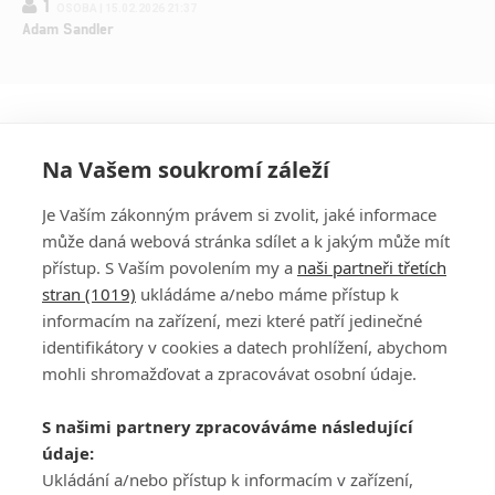
1
OSOBA | 15.02.2026 21:37
Adam Sandler
Na Vašem soukromí záleží
Je Vaším zákonným právem si zvolit, jaké informace
může daná webová stránka sdílet a k jakým může mít
přístup. S Vaším povolením my a
naši partneři třetích
stran (1019)
ukládáme a/nebo máme přístup k
informacím na zařízení, mezi které patří jedinečné
DISKUZE
PŘIHLÁSIT
identifikátory v cookies a datech prohlížení, abychom
REGISTROVAT
mohli shromažďovat a zpracovávat osobní údaje.
Šéfredaktorkou webu je
Petr Slavík
, e-mail
serialy@fandimefilmu.cz
S našimi partnery zpracováváme následující
údaje:
Máte-li zájem o inzerci na našem webu napište nám na e-mail
studio@koncal.com
Ukládání a/nebo přístup k informacím v zařízení,