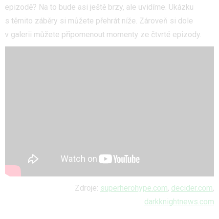
epizodě? Na to bude asi ještě brzy, ale uvidíme. Ukázku
s těmito záběry si můžete přehrát níže. Zároveň si dole
v galerii můžete připomenout momenty ze čtvrté epizody.
Zdroje:
superherohype.com
,
decider.com
,
darkknightnews.com