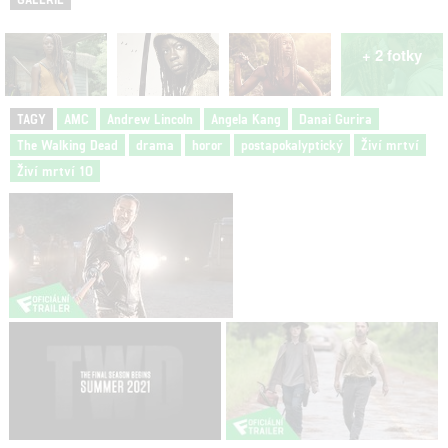
+ 2 fotky
TAGY
AMC
Andrew Lincoln
Angela Kang
Danai Gurira
The Walking Dead
drama
horor
postapokalyptický
Živí mrtví
Živí mrtví 10