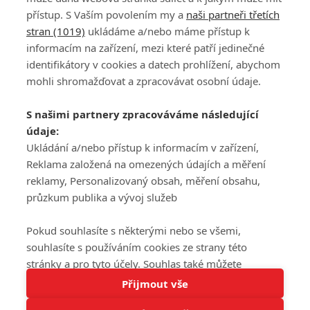
přístup. S Vaším povolením my a
naši partneři třetích
stran (1019)
ukládáme a/nebo máme přístup k
informacím na zařízení, mezi které patří jedinečné
DISKUZE
PŘIHLÁSIT
identifikátory v cookies a datech prohlížení, abychom
REGISTROVAT
mohli shromažďovat a zpracovávat osobní údaje.
Šéfredaktorkou webu je
Petr Slavík
, e-mail
serialy@fandimefilmu.cz
S našimi partnery zpracováváme následující
údaje:
Máte-li zájem o inzerci na našem webu napište nám na e-mail
studio@koncal.com
Ukládání a/nebo přístup k informacím v zařízení,
Reklama založená na omezených údajích a měření
Ochrana osobních údajů
|
Zásady používání cookies
|
Pravidla webu
|
reklamy, Personalizovaný obsah, měření obsahu,
Upravit nastavení soukromí
průzkum publika a vývoj služeb
Pokud souhlasíte s některými nebo se všemi,
souhlasíte s používáním cookies ze strany této
stránky a pro tyto účely. Souhlas také můžete
Tato stránka používá soubory cookies.
odmítnout, ale v takovém případě vám na stránce
Přijmout vše
© 2016 – 2026 FandimeSerialum.cz / All rights reserved /
Více informací
nebudou k dispozici některé personalizované funkce.
Provozovatel webu je Koncal studio s.r.o.