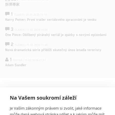
拆彈專家
1
ČLÁNEK | 26.03.2026 15:15
Harry Potter: První trailer seriálového zpracování je venku
3
ČLÁNEK | 15.03.2026 14:56
One Piece: Oblíbený pirátský seriál je zpátky s novými epizodami
2
ČLÁNEK | 15.03.2026 13:24
Nová dramatická série přiblíží skutečný únos letadla teroristy
1
OSOBA | 15.02.2026 21:37
Adam Sandler
Na Vašem soukromí záleží
Je Vaším zákonným právem si zvolit, jaké informace
může daná webová stránka sdílet a k jakým může mít