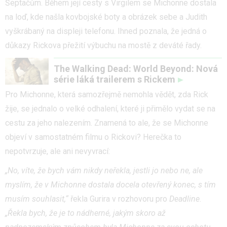
Šeptačům. Během její cesty s Virgilem se Michonne dostala
na loď, kde našla kovbojské boty a obrázek sebe a Judith
vyškrábaný na displeji telefonu. Ihned poznala, že jedná o
důkazy Rickova přežití výbuchu na mostě z deváté řady.
The Walking Dead: World Beyond: Nová
série láká trailerem s Rickem
Pro Michonne, která samozřejmě nemohla vědět, zda Rick
žije, se jednalo o velké odhalení, které ji přimělo vydat se na
cestu za jeho nalezením. Znamená to ale, že se Michonne
objeví v samostatném filmu o Rickovi? Herečka to
nepotvrzuje, ale ani nevyvrací:
„No, víte, že bych vám nikdy neřekla, jestli jo nebo ne, ale
myslím, že v Michonne dostala docela otevřený konec, s tím
musím souhlasit,“
řekla Gurira v rozhovoru pro
Deadline
.
„Řekla bych, že je to nádherné, jakým skoro až