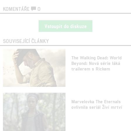
KOMENTÁŘE
0
Vstoupit do diskuze
SOUVISEJÍCÍ ČLÁNKY
The Walking Dead: World
Beyond: Nová série láká
trailerem s Rickem
Marvelovka The Eternals
ovlivnila seriál Živí mrtví