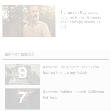
Živí mrtví: Kdy znovu
uvidíme Ricka Grimese,
aneb stěžejní období se
blíží
RECENZE SERIÁLŮ
9
Recenze: Rytíř Sedmi království
hází na Hru o trůny bobek
7
Recenze: Kabinet kuriozit Guillerma
Del Tora