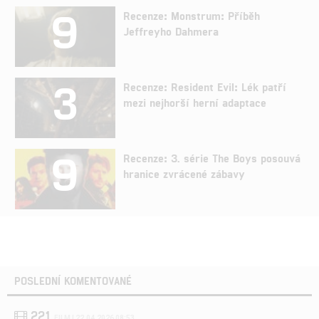
9
Recenze: Monstrum: Příběh
Jeffreyho Dahmera
3
Recenze: Resident Evil: Lék patří
mezi nejhorší herní adaptace
9
Recenze: 3. série The Boys posouvá
hranice zvrácené zábavy
POSLEDNÍ KOMENTOVANÉ
221
FILM | 22.04.2026 08:53