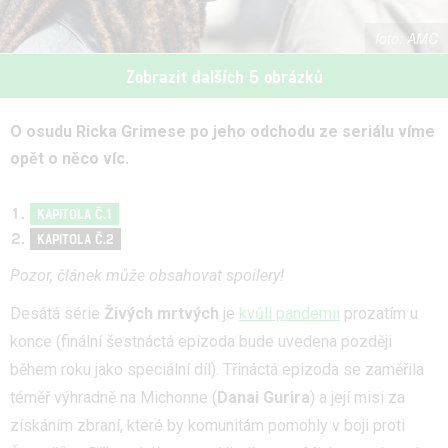
AMC
Zobrazit dalších 5 obrázků
O osudu Ricka Grimese po jeho odchodu ze seriálu víme
opět o něco víc.
KAPITOLA Č.1
KAPITOLA Č.2
Pozor, článek může obsahovat spoilery!
Desátá série
Živých mrtvých
je
kvůli pandemii
prozatím u
konce (finální šestnáctá epizoda bude uvedena později
během roku jako speciální díl). Třináctá epizoda se zaměřila
téměř výhradně na Michonne (
Danai Gurira
) a její misi za
získáním zbraní, které by komunitám pomohly v boji proti