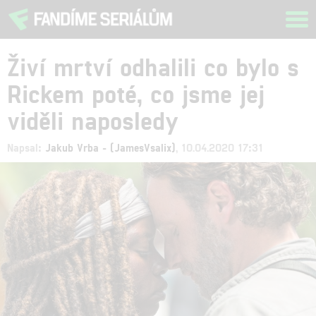
Tog
navi
Živí mrtví odhalili co bylo s
Rickem poté, co jsme jej
viděli naposledy
Napsal:
Jakub Vrba - (JamesVsalix)
, 10.04.2020 17:31