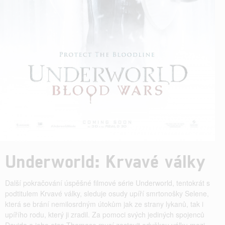
Underworld: Krvavé války
Další pokračování úspěšné filmové série Underworld, tentokrát s
podtitulem Krvavé války, sleduje osudy upíří smrtonošky Selene,
která se brání nemilosrdným útokům jak ze strany lykanů, tak i
upířího rodu, který ji zradil. Za pomoci svých jediných spojenců
Davida a jeho otce Thomase musí zastavit odvěkou válku mezi