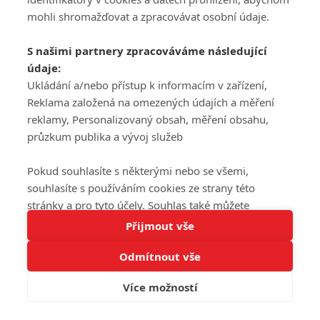
mohli shromažďovat a zpracovávat osobní údaje.
S našimi partnery zpracováváme následující
údaje:
Ukládání a/nebo přístup k informacím v zařízení,
Reklama založená na omezených údajích a měření
reklamy, Personalizovaný obsah, měření obsahu,
průzkum publika a vývoj služeb
Pokud souhlasíte s některými nebo se všemi,
souhlasíte s používáním cookies ze strany této
stránky a pro tyto účely. Souhlas také můžete
Tato stránka používá soubory cookies.
odmítnout, ale v takovém případě vám na stránce
Přijmout vše
Více informací
nebudou k dispozici některé personalizované funkce.
Odmítnout vše
Vaše volby souhlasu se budou vztahovat pouze na
Rozumím
tuto webovou stránku. Vaše nastavení a odvolání
Více možností
souhlasu můžete kdykoli změnit na stránce s
ochranou osobních údajů
nebo kliknutím na tlačítko