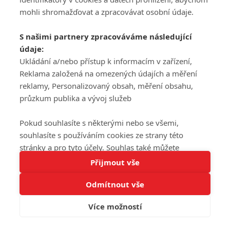
mohli shromažďovat a zpracovávat osobní údaje.
S našimi partnery zpracováváme následující
údaje:
Ukládání a/nebo přístup k informacím v zařízení,
Reklama založená na omezených údajích a měření
reklamy, Personalizovaný obsah, měření obsahu,
průzkum publika a vývoj služeb
Pokud souhlasíte s některými nebo se všemi,
souhlasíte s používáním cookies ze strany této
stránky a pro tyto účely. Souhlas také můžete
Tato stránka používá soubory cookies.
odmítnout, ale v takovém případě vám na stránce
Přijmout vše
Více informací
nebudou k dispozici některé personalizované funkce.
Odmítnout vše
Vaše volby souhlasu se budou vztahovat pouze na
Rozumím
tuto webovou stránku. Vaše nastavení a odvolání
Více možností
souhlasu můžete kdykoli změnit na stránce s
ochranou osobních údajů
nebo kliknutím na tlačítko