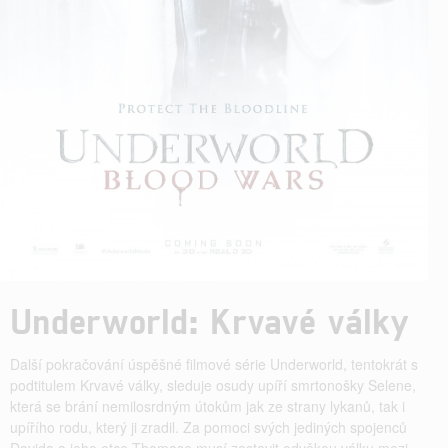
Underworld: Krvavé války
Další pokračování úspěšné filmové série Underworld, tentokrát s
podtitulem Krvavé války, sleduje osudy upíří smrtonošky Selene,
která se brání nemilosrdným útokům jak ze strany lykanů, tak i
upířího rodu, který ji zradil. Za pomoci svých jediných spojenců
Davida a jeho otce Thomase musí zastavit odvěkou válku mezi