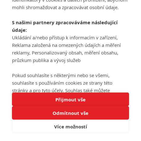
mohli shromažďovat a zpracovávat osobní údaje.
S našimi partnery zpracováváme následující
údaje:
Ukládání a/nebo přístup k informacím v zařízení,
Reklama založená na omezených údajích a měření
reklamy, Personalizovaný obsah, měření obsahu,
průzkum publika a vývoj služeb
Pokud souhlasíte s některými nebo se všemi,
souhlasíte s používáním cookies ze strany této
stránky a pro tyto účely. Souhlas také můžete
Tato stránka používá soubory cookies.
odmítnout, ale v takovém případě vám na stránce
Přijmout vše
Více informací
nebudou k dispozici některé personalizované funkce.
Odmítnout vše
Vaše volby souhlasu se budou vztahovat pouze na
Rozumím
tuto webovou stránku. Vaše nastavení a odvolání
Více možností
souhlasu můžete kdykoli změnit na stránce s
ochranou osobních údajů
nebo kliknutím na tlačítko