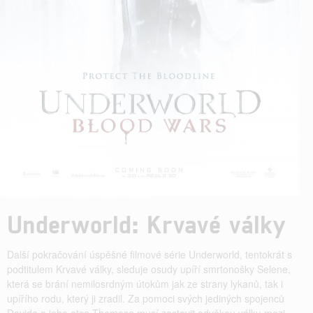
Underworld: Krvavé války
Další pokračování úspěšné filmové série Underworld, tentokrát s
podtitulem Krvavé války, sleduje osudy upíří smrtonošky Selene,
která se brání nemilosrdným útokům jak ze strany lykanů, tak i
upířího rodu, který ji zradil. Za pomoci svých jediných spojenců
Davida a jeho otce Thomase musí zastavit odvěkou válku mezi