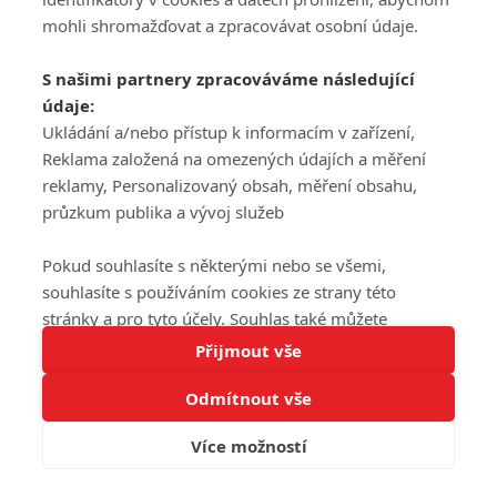
mohli shromažďovat a zpracovávat osobní údaje.
S našimi partnery zpracováváme následující
údaje:
Ukládání a/nebo přístup k informacím v zařízení,
Reklama založená na omezených údajích a měření
reklamy, Personalizovaný obsah, měření obsahu,
průzkum publika a vývoj služeb
Pokud souhlasíte s některými nebo se všemi,
souhlasíte s používáním cookies ze strany této
stránky a pro tyto účely. Souhlas také můžete
Tato stránka používá soubory cookies.
odmítnout, ale v takovém případě vám na stránce
Přijmout vše
Více informací
nebudou k dispozici některé personalizované funkce.
Odmítnout vše
Vaše volby souhlasu se budou vztahovat pouze na
Rozumím
tuto webovou stránku. Vaše nastavení a odvolání
Více možností
souhlasu můžete kdykoli změnit na stránce s
ochranou osobních údajů
nebo kliknutím na tlačítko