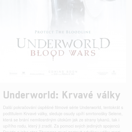
Underworld: Krvavé války
Další pokračování úspěšné filmové série Underworld, tentokrát s
podtitulem Krvavé války, sleduje osudy upíří smrtonošky Selene,
která se brání nemilosrdným útokům jak ze strany lykanů, tak i
upířího rodu, který ji zradil. Za pomoci svých jediných spojenců
Davida a jeho otce Thomase musí zastavit odvěkou válku mezi