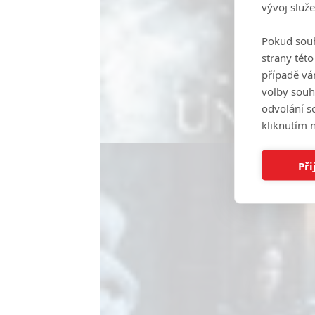
vývoj služ
Pokud souh
strany tét
případě vá
volby souh
odvolání s
kliknutím n
Při