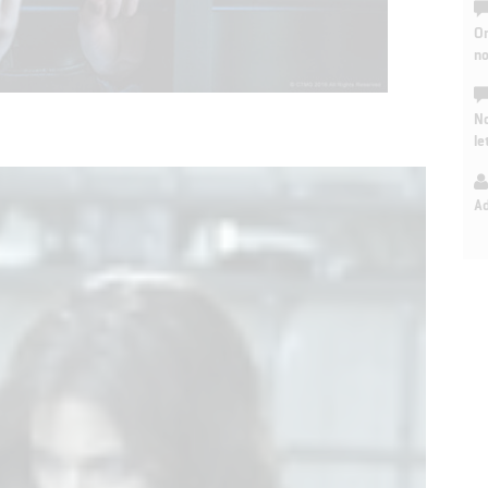
On
n
No
le
A