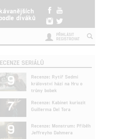
kávanějších
 podle diváků
PŘIHLÁSIT
REGISTROVAT
ECENZE SERIÁLŮ
9
Recenze: Rytíř Sedmi
království hází na Hru o
trůny bobek
7
Recenze: Kabinet kuriozit
Guillerma Del Tora
9
Recenze: Monstrum: Příběh
Jeffreyho Dahmera