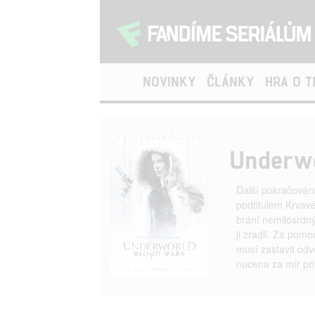
NOVINKY
ČLÁNKY
HRA O 
Underwo
Další pokračování
podtitulem Krvavé
brání nemilosrdný
ji zradil. Za pom
musí zastavit odv
nucena za mír pol