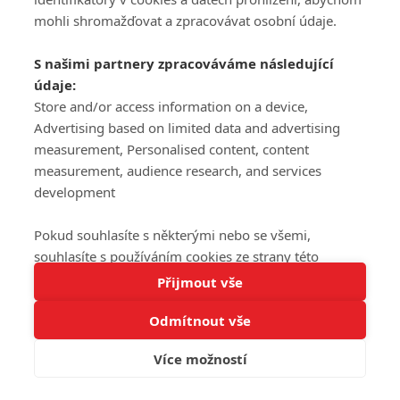
mohli shromažďovat a zpracovávat osobní údaje.
S našimi partnery zpracováváme následující
údaje:
Store and/or access information on a device,
Advertising based on limited data and advertising
measurement, Personalised content, content
measurement, audience research, and services
development
Pokud souhlasíte s některými nebo se všemi,
souhlasíte s používáním cookies ze strany této
Tato stránka používá soubory cookies.
stránky a pro tyto účely. Souhlas také můžete
Přijmout vše
Více informací
odmítnout, ale v takovém případě vám na stránce
Odmítnout vše
nebudou k dispozici některé personalizované funkce.
Rozumím
Vaše volby souhlasu se budou vztahovat pouze na
Více možností
tuto webovou stránku. Vaše nastavení a odvolání
souhlasu můžete kdykoli změnit na stránce s