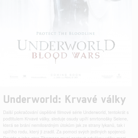
Underworld: Krvavé války
Další pokračování úspěšné filmové série Underworld, tentokrát s
podtitulem Krvavé války, sleduje osudy upíří smrtonošky Selene,
která se brání nemilosrdným útokům jak ze strany lykanů, tak i
upířího rodu, který ji zradil. Za pomoci svých jediných spojenců
Davida a jeho otce Thomase musí zastavit odvěkou válku mezi