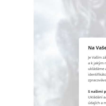
Na Vaše
Je Vaším z
a k jakým 
ukládáme a
identifiká
zpracováva
S našimi 
Ukládání a
údajích a 