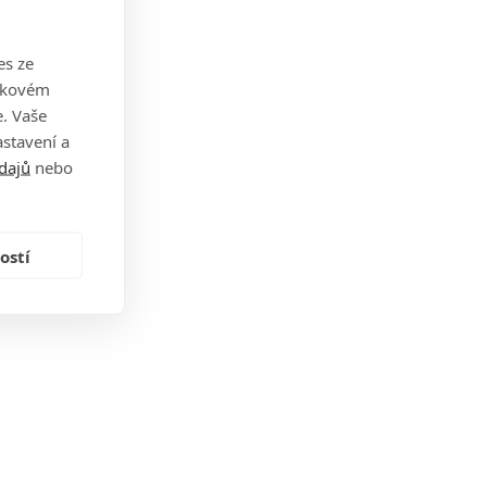
es ze
takovém
. Vaše
stavení a
dajů
nebo
ostí