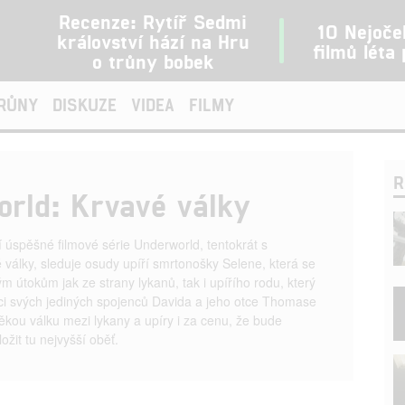
Recenze: Rytíř Sedmi
10 Nejoče
království hází na Hru
filmů léta
o trůny bobek
TRŮNY
DISKUZE
VIDEA
FILMY
R
rld: Krvavé války
 úspěšné filmové série Underworld, tentokrát s
 války, sleduje osudy upíří smrtonošky Selene, která se
m útokům jak ze strany lykanů, tak i upířího rodu, který
oci svých jediných spojenců Davida a jeho otce Thomase
ěkou válku mezi lykany a upíry i za cenu, že bude
ožit tu nejvyšší oběť.