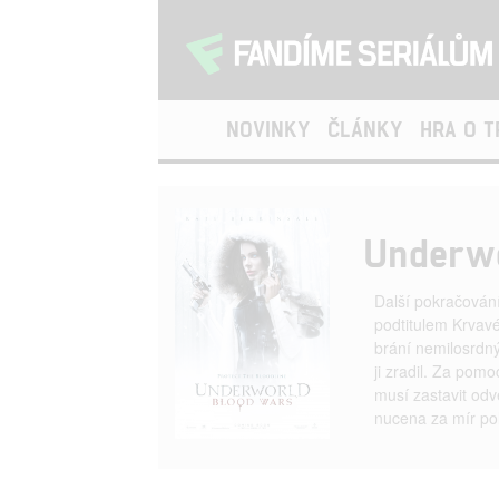
NOVINKY
ČLÁNKY
HRA O 
Underwo
Další pokračování
podtitulem Krvavé
brání nemilosrdný
ji zradil. Za pom
musí zastavit odv
nucena za mír pol