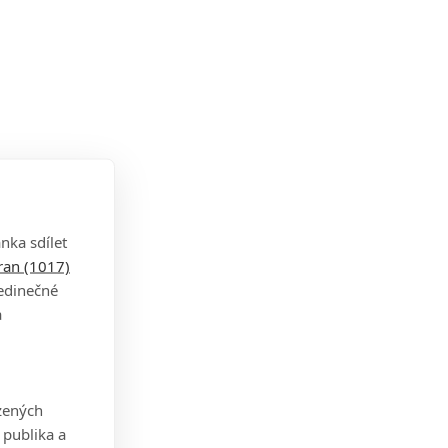
nka sdílet
tran (1017)
jedinečné
a
zených
 publika a