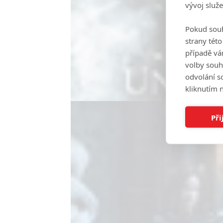
vývoj služ
Pokud souh
strany tét
případě vá
volby souh
odvolání s
kliknutím n
Při