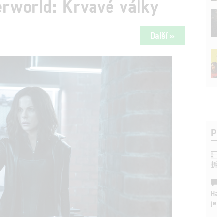
erworld: Krvavé války
Další »
P
Ha
je