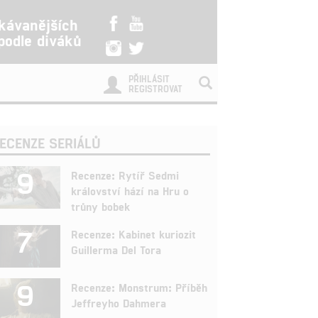
kávanějších
 podle diváků
PŘIHLÁSIT
REGISTROVAT
ECENZE SERIÁLŮ
9
Recenze: Rytíř Sedmi
království hází na Hru o
trůny bobek
7
Recenze: Kabinet kuriozit
Guillerma Del Tora
9
Recenze: Monstrum: Příběh
Jeffreyho Dahmera