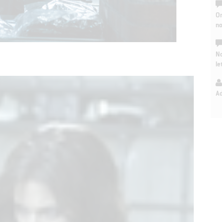
On
n
No
le
A