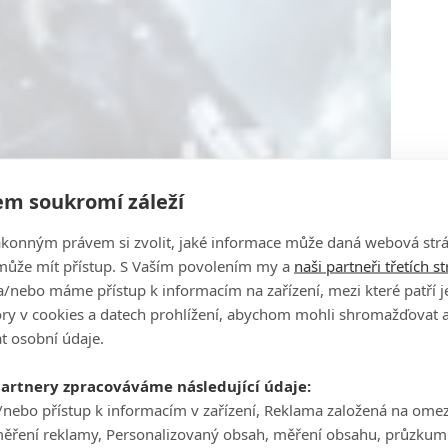
m soukromí záleží
ákonným právem si zvolit, jaké informace může daná webová strá
může mít přístup. S Vaším povolením my a
naši partneři třetích s
/nebo máme přístup k informacím na zařízení, mezi které patří 
tory v cookies a datech prohlížení, abychom mohli shromažďovat 
t osobní údaje.
partnery zpracováváme následující údaje:
/nebo přístup k informacím v zařízení, Reklama založená na ome
měření reklamy, Personalizovaný obsah, měření obsahu, průzkum