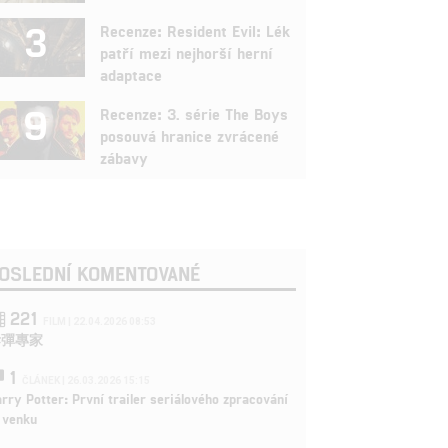
3
Recenze: Resident Evil: Lék
patří mezi nejhorší herní
adaptace
9
Recenze: 3. série The Boys
posouvá hranice zvrácené
zábavy
OSLEDNÍ KOMENTOVANÉ
221
FILM | 22.04.2026 08:53
拆彈專家
1
ČLÁNEK | 26.03.2026 15:15
rry Potter: První trailer seriálového zpracování
 venku