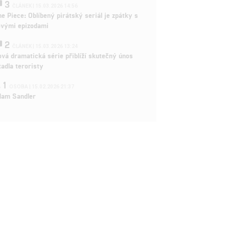
3
ČLÁNEK | 15.03.2026 14:56
e Piece: Oblíbený pirátský seriál je zpátky s
ovými epizodami
2
ČLÁNEK | 15.03.2026 13:24
vá dramatická série přiblíží skutečný únos
tadla teroristy
1
OSOBA | 15.02.2026 21:37
dam Sandler