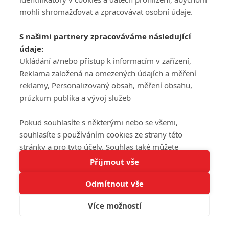
mohli shromažďovat a zpracovávat osobní údaje.
S našimi partnery zpracováváme následující
údaje:
Ukládání a/nebo přístup k informacím v zařízení,
Reklama založená na omezených údajích a měření
reklamy, Personalizovaný obsah, měření obsahu,
průzkum publika a vývoj služeb
Pokud souhlasíte s některými nebo se všemi,
souhlasíte s používáním cookies ze strany této
stránky a pro tyto účely. Souhlas také můžete
Tato stránka používá soubory cookies.
odmítnout, ale v takovém případě vám na stránce
Přijmout vše
Více informací
nebudou k dispozici některé personalizované funkce.
Odmítnout vše
Vaše volby souhlasu se budou vztahovat pouze na
Rozumím
tuto webovou stránku. Vaše nastavení a odvolání
Více možností
souhlasu můžete kdykoli změnit na stránce s
ochranou osobních údajů
nebo kliknutím na tlačítko