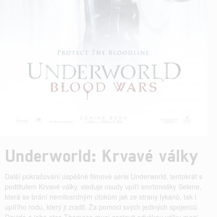
Underworld: Krvavé války
Další pokračování úspěšné filmové série Underworld, tentokrát s
podtitulem Krvavé války, sleduje osudy upíří smrtonošky Selene,
která se brání nemilosrdným útokům jak ze strany lykanů, tak i
upířího rodu, který ji zradil. Za pomoci svých jediných spojenců
Davida a jeho otce Thomase musí zastavit odvěkou válku mezi