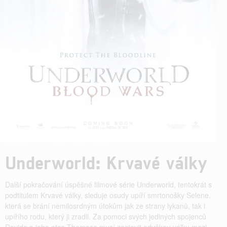
Underworld: Krvavé války
Další pokračování úspěšné filmové série Underworld, tentokrát s
podtitulem Krvavé války, sleduje osudy upíří smrtonošky Selene,
která se brání nemilosrdným útokům jak ze strany lykanů, tak i
upířího rodu, který ji zradil. Za pomoci svých jediných spojenců
Davida a jeho otce Thomase musí zastavit odvěkou válku mezi