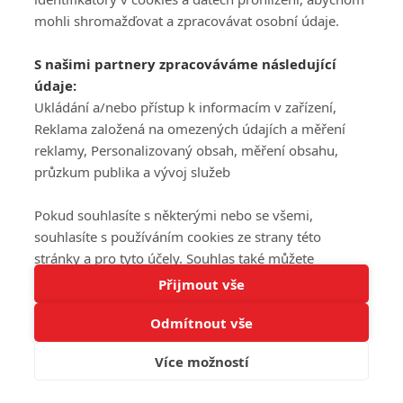
mohli shromažďovat a zpracovávat osobní údaje.
S našimi partnery zpracováváme následující
údaje:
Ukládání a/nebo přístup k informacím v zařízení,
Reklama založená na omezených údajích a měření
reklamy, Personalizovaný obsah, měření obsahu,
průzkum publika a vývoj služeb
Pokud souhlasíte s některými nebo se všemi,
souhlasíte s používáním cookies ze strany této
stránky a pro tyto účely. Souhlas také můžete
Tato stránka používá soubory cookies.
odmítnout, ale v takovém případě vám na stránce
Přijmout vše
Více informací
nebudou k dispozici některé personalizované funkce.
Odmítnout vše
Vaše volby souhlasu se budou vztahovat pouze na
Rozumím
tuto webovou stránku. Vaše nastavení a odvolání
Více možností
souhlasu můžete kdykoli změnit na stránce s
ochranou osobních údajů
nebo kliknutím na tlačítko