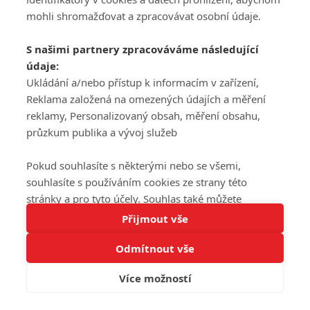
mohli shromažďovat a zpracovávat osobní údaje.
S našimi partnery zpracováváme následující
údaje:
Ukládání a/nebo přístup k informacím v zařízení,
Reklama založená na omezených údajích a měření
reklamy, Personalizovaný obsah, měření obsahu,
průzkum publika a vývoj služeb
Pokud souhlasíte s některými nebo se všemi,
souhlasíte s používáním cookies ze strany této
stránky a pro tyto účely. Souhlas také můžete
Tato stránka používá soubory cookies.
odmítnout, ale v takovém případě vám na stránce
Přijmout vše
Více informací
nebudou k dispozici některé personalizované funkce.
Odmítnout vše
Vaše volby souhlasu se budou vztahovat pouze na
Rozumím
tuto webovou stránku. Vaše nastavení a odvolání
Více možností
souhlasu můžete kdykoli změnit na stránce s
ochranou osobních údajů
nebo kliknutím na tlačítko