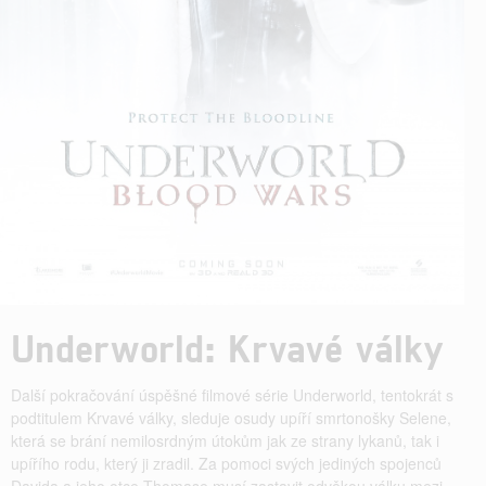
Underworld: Krvavé války
Další pokračování úspěšné filmové série Underworld, tentokrát s
podtitulem Krvavé války, sleduje osudy upíří smrtonošky Selene,
která se brání nemilosrdným útokům jak ze strany lykanů, tak i
upířího rodu, který ji zradil. Za pomoci svých jediných spojenců
Davida a jeho otce Thomase musí zastavit odvěkou válku mezi