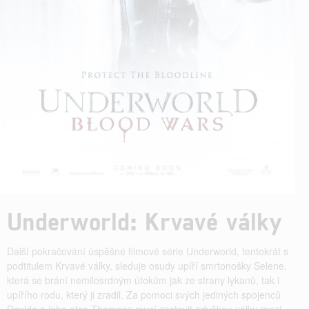
Underworld: Krvavé války
Další pokračování úspěšné filmové série Underworld, tentokrát s
podtitulem Krvavé války, sleduje osudy upíří smrtonošky Selene,
která se brání nemilosrdným útokům jak ze strany lykanů, tak i
upířího rodu, který ji zradil. Za pomoci svých jediných spojenců
Davida a jeho otce Thomase musí zastavit odvěkou válku mezi