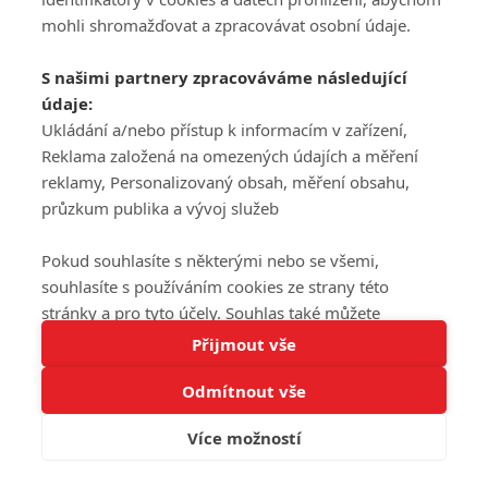
mohli shromažďovat a zpracovávat osobní údaje.
S našimi partnery zpracováváme následující
údaje:
Ukládání a/nebo přístup k informacím v zařízení,
Reklama založená na omezených údajích a měření
reklamy, Personalizovaný obsah, měření obsahu,
průzkum publika a vývoj služeb
Pokud souhlasíte s některými nebo se všemi,
souhlasíte s používáním cookies ze strany této
stránky a pro tyto účely. Souhlas také můžete
Tato stránka používá soubory cookies.
odmítnout, ale v takovém případě vám na stránce
Přijmout vše
Více informací
nebudou k dispozici některé personalizované funkce.
Odmítnout vše
Vaše volby souhlasu se budou vztahovat pouze na
Rozumím
tuto webovou stránku. Vaše nastavení a odvolání
Více možností
souhlasu můžete kdykoli změnit na stránce s
ochranou osobních údajů
nebo kliknutím na tlačítko