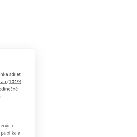
nka sdílet
tran (1019)
jedinečné
a
zených
 publika a