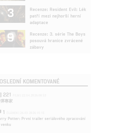
3
Recenze: Resident Evil: Lék
patří mezi nejhorší herní
adaptace
9
Recenze: 3. série The Boys
posouvá hranice zvrácené
zábavy
OSLEDNÍ KOMENTOVANÉ
221
FILM | 22.04.2026 08:53
拆彈專家
1
ČLÁNEK | 26.03.2026 15:15
rry Potter: První trailer seriálového zpracování
 venku