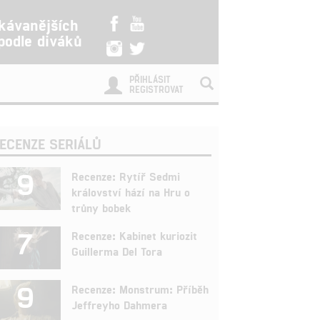
kávanějších
 podle diváků
PŘIHLÁSIT
REGISTROVAT
ECENZE SERIÁLŮ
9
Recenze: Rytíř Sedmi
království hází na Hru o
trůny bobek
7
Recenze: Kabinet kuriozit
Guillerma Del Tora
9
Recenze: Monstrum: Příběh
Jeffreyho Dahmera