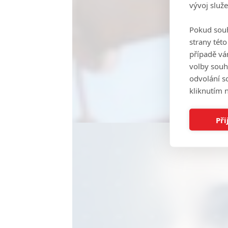
vývoj služ
Pokud souh
strany tét
případě vá
volby souh
odvolání s
kliknutím n
Při