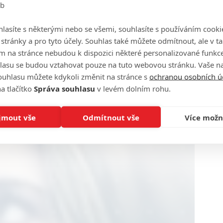
eb
lasíte s některými nebo se všemi, souhlasíte s používáním cooki
o stránky a pro tyto účely. Souhlas také můžete odmítnout, ale v 
m na stránce nebudou k dispozici některé personalizované funkce
lasu se budou vztahovat pouze na tuto webovou stránku. Vaše na
ouhlasu můžete kdykoli změnit na stránce s
ochranou osobních ú
a tlačítko
Správa souhlasu
v levém dolním rohu.
jmout vše
Odmítnout vše
Více možn