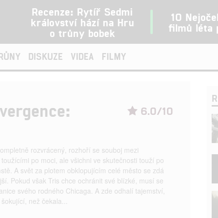
Recenze: Rytíř Sedmi
10 Nejoče
království hází na Hru
filmů léta
o trůny bobek
TRŮNY
DISKUZE
VIDEA
FILMY
R
ivergence:
6.0/10
kompletně rozvrácený, rozhoří se souboj mezi
 toužícími po moci, ale všichni ve skutečnosti touží po
stě. A svět za plotem obklopujícím celé město se zdá
jší. Pokud však Tris chce ochránit své blízké, musí se
anice svého rodného Chicaga. A zde odhalí tajemství,
 šokující, než čekala...