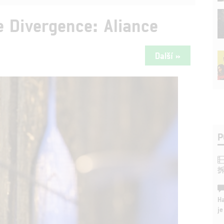
e Divergence: Aliance
Další »
P
Ha
je