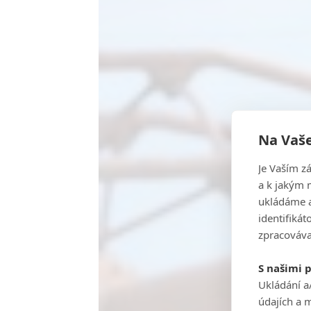
Na Vaše
Je Vaším z
a k jakým 
ukládáme a
identifiká
zpracováva
S našimi 
Ukládání a
údajích a 