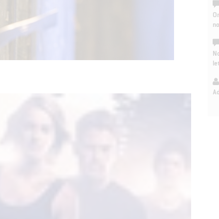
On
n
No
le
A