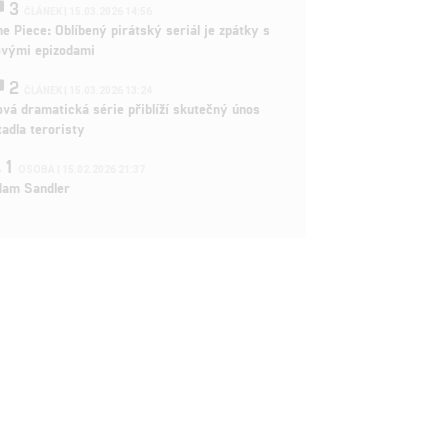
3
ČLÁNEK | 15.03.2026 14:56
e Piece: Oblíbený pirátský seriál je zpátky s
ovými epizodami
2
ČLÁNEK | 15.03.2026 13:24
vá dramatická série přiblíží skutečný únos
tadla teroristy
1
OSOBA | 15.02.2026 21:37
dam Sandler