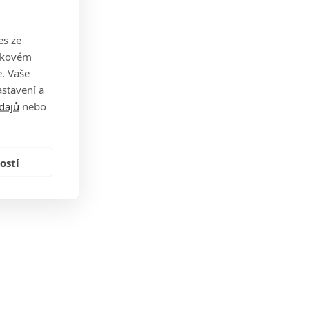
es ze
takovém
. Vaše
stavení a
dajů
nebo
ostí