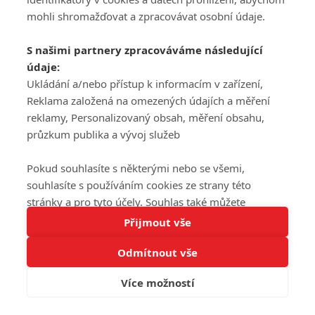
mohli shromažďovat a zpracovávat osobní údaje.
S našimi partnery zpracováváme následující
údaje:
Ukládání a/nebo přístup k informacím v zařízení,
Reklama založená na omezených údajích a měření
reklamy, Personalizovaný obsah, měření obsahu,
průzkum publika a vývoj služeb
Pokud souhlasíte s některými nebo se všemi,
souhlasíte s používáním cookies ze strany této
stránky a pro tyto účely. Souhlas také můžete
Tato stránka používá soubory cookies.
odmítnout, ale v takovém případě vám na stránce
Přijmout vše
Více informací
nebudou k dispozici některé personalizované funkce.
Odmítnout vše
Vaše volby souhlasu se budou vztahovat pouze na
Rozumím
tuto webovou stránku. Vaše nastavení a odvolání
Více možností
souhlasu můžete kdykoli změnit na stránce s
ochranou osobních údajů
nebo kliknutím na tlačítko