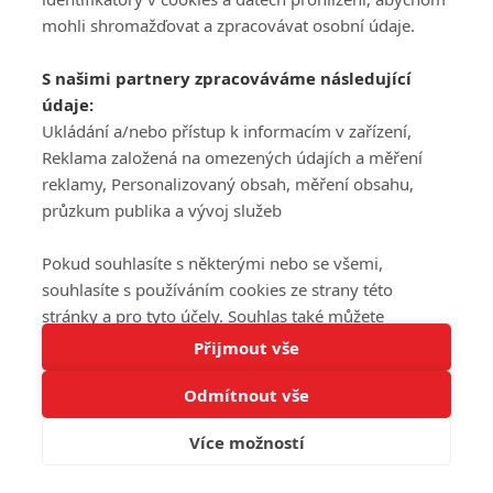
mohli shromažďovat a zpracovávat osobní údaje.
S našimi partnery zpracováváme následující
údaje:
Ukládání a/nebo přístup k informacím v zařízení,
Reklama založená na omezených údajích a měření
reklamy, Personalizovaný obsah, měření obsahu,
průzkum publika a vývoj služeb
Pokud souhlasíte s některými nebo se všemi,
souhlasíte s používáním cookies ze strany této
stránky a pro tyto účely. Souhlas také můžete
Tato stránka používá soubory cookies.
odmítnout, ale v takovém případě vám na stránce
Přijmout vše
Více informací
nebudou k dispozici některé personalizované funkce.
Odmítnout vše
Vaše volby souhlasu se budou vztahovat pouze na
Rozumím
tuto webovou stránku. Vaše nastavení a odvolání
Více možností
souhlasu můžete kdykoli změnit na stránce s
ochranou osobních údajů
nebo kliknutím na tlačítko