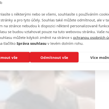
eb
lasíte s některými nebo se všemi, souhlasíte s používáním cooki
o stránky a pro tyto účely. Souhlas také můžete odmítnout, ale v 
m na stránce nebudou k dispozici některé personalizované funkce
lasu se budou vztahovat pouze na tuto webovou stránku. Vaše na
ouhlasu můžete kdykoli změnit na stránce s
ochranou osobních ú
a tlačítko
Správa souhlasu
v levém dolním rohu.
jmout vše
Odmítnout vše
Více možn