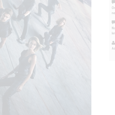
On
n
No
le
A