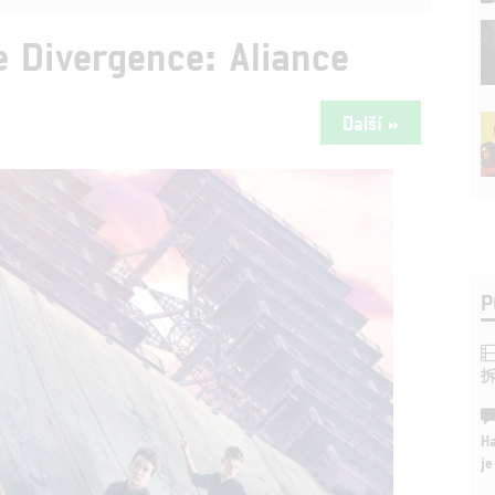
e Divergence: Aliance
Další »
P
Ha
je