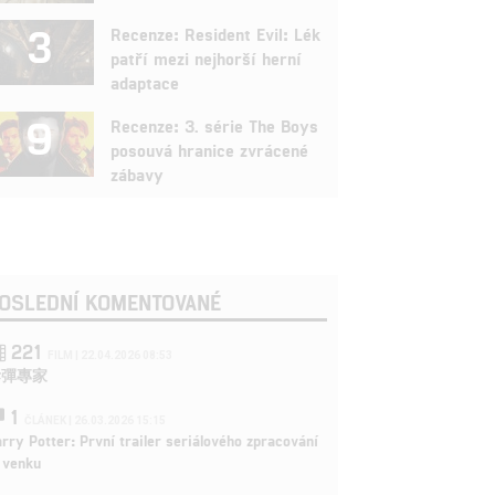
3
Recenze: Resident Evil: Lék
patří mezi nejhorší herní
adaptace
9
Recenze: 3. série The Boys
posouvá hranice zvrácené
zábavy
OSLEDNÍ KOMENTOVANÉ
221
FILM | 22.04.2026 08:53
拆彈專家
1
ČLÁNEK | 26.03.2026 15:15
rry Potter: První trailer seriálového zpracování
 venku