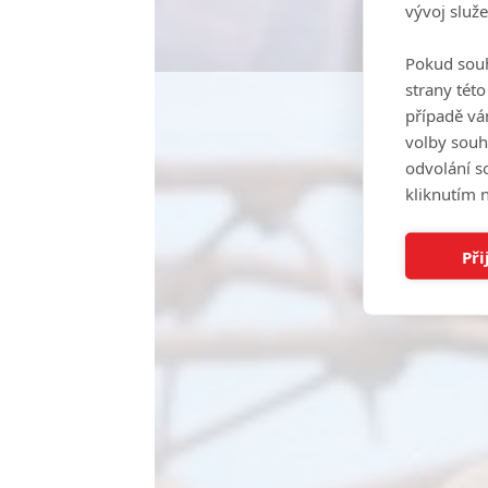
vývoj služ
Pokud souh
strany tét
případě vá
volby souh
odvolání s
kliknutím n
Při