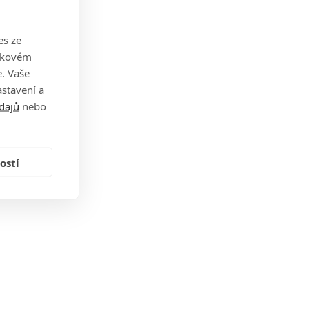
es ze
takovém
. Vaše
stavení a
dajů
nebo
ostí