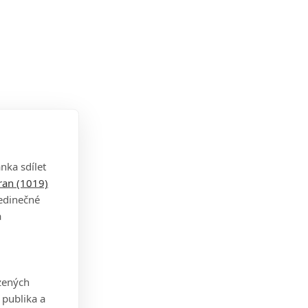
nka sdílet
tran (1019)
jedinečné
a
zených
 publika a