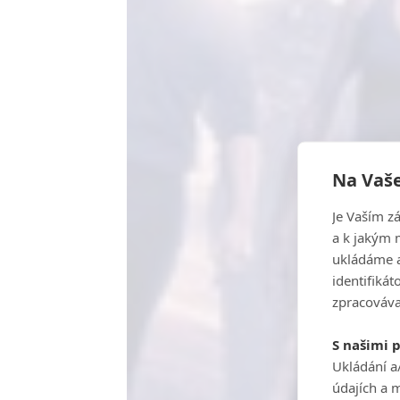
Na Vaše
Je Vaším z
a k jakým 
ukládáme a
identifiká
zpracováva
S našimi 
Ukládání a
údajích a 