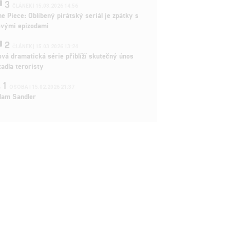
3
ČLÁNEK | 15.03.2026 14:56
e Piece: Oblíbený pirátský seriál je zpátky s
ovými epizodami
2
ČLÁNEK | 15.03.2026 13:24
vá dramatická série přiblíží skutečný únos
tadla teroristy
1
OSOBA | 15.02.2026 21:37
dam Sandler