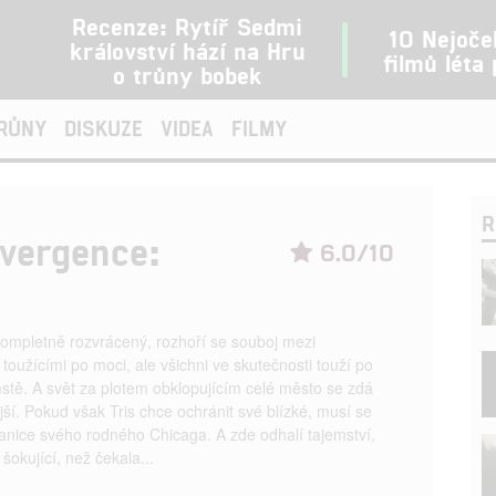
Recenze: Rytíř Sedmi
10 Nejoče
království hází na Hru
filmů léta
o trůny bobek
TRŮNY
DISKUZE
VIDEA
FILMY
R
ivergence:
6.0/10
kompletně rozvrácený, rozhoří se souboj mezi
 toužícími po moci, ale všichni ve skutečnosti touží po
stě. A svět za plotem obklopujícím celé město se zdá
jší. Pokud však Tris chce ochránit své blízké, musí se
anice svého rodného Chicaga. A zde odhalí tajemství,
 šokující, než čekala...