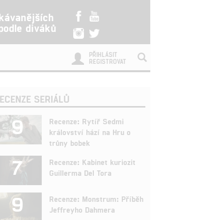
kávanějších
 podle diváků
PŘIHLÁSIT
REGISTROVAT
ECENZE SERIÁLŮ
9
Recenze: Rytíř Sedmi
království hází na Hru o
trůny bobek
7
Recenze: Kabinet kuriozit
Guillerma Del Tora
9
Recenze: Monstrum: Příběh
Jeffreyho Dahmera