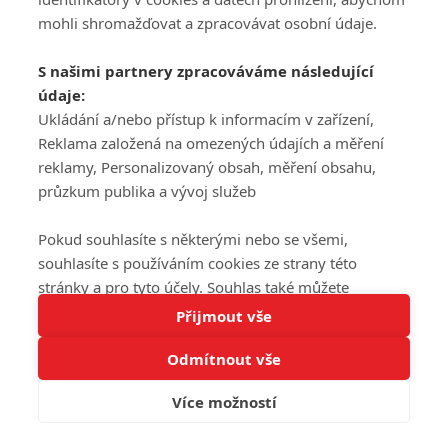
mohli shromažďovat a zpracovávat osobní údaje.
S našimi partnery zpracováváme následující
údaje:
Ukládání a/nebo přístup k informacím v zařízení,
Reklama založená na omezených údajích a měření
reklamy, Personalizovaný obsah, měření obsahu,
průzkum publika a vývoj služeb
Pokud souhlasíte s některými nebo se všemi,
souhlasíte s používáním cookies ze strany této
stránky a pro tyto účely. Souhlas také můžete
Tato stránka používá soubory cookies.
odmítnout, ale v takovém případě vám na stránce
Přijmout vše
Více informací
nebudou k dispozici některé personalizované funkce.
Odmítnout vše
Vaše volby souhlasu se budou vztahovat pouze na
Rozumím
tuto webovou stránku. Vaše nastavení a odvolání
Více možností
souhlasu můžete kdykoli změnit na stránce s
ochranou osobních údajů
nebo kliknutím na tlačítko