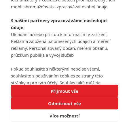
mohli shromažďovat a zpracovávat osobní údaje.
S našimi partnery zpracováváme následující
údaje:
Ukládání a/nebo přístup k informacím v zařízení,
Reklama založená na omezených údajích a měření
reklamy, Personalizovaný obsah, měření obsahu,
průzkum publika a vývoj služeb
Pokud souhlasíte s některými nebo se všemi,
souhlasíte s používáním cookies ze strany této
stránky a pro tyto účely. Souhlas také můžete
Tato stránka používá soubory cookies.
odmítnout, ale v takovém případě vám na stránce
Přijmout vše
Více informací
nebudou k dispozici některé personalizované funkce.
Odmítnout vše
Vaše volby souhlasu se budou vztahovat pouze na
Rozumím
tuto webovou stránku. Vaše nastavení a odvolání
Více možností
souhlasu můžete kdykoli změnit na stránce s
ochranou osobních údajů
nebo kliknutím na tlačítko