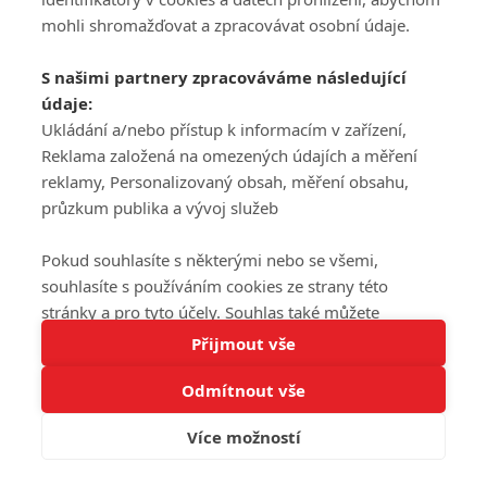
mohli shromažďovat a zpracovávat osobní údaje.
S našimi partnery zpracováváme následující
údaje:
Ukládání a/nebo přístup k informacím v zařízení,
Reklama založená na omezených údajích a měření
reklamy, Personalizovaný obsah, měření obsahu,
průzkum publika a vývoj služeb
Pokud souhlasíte s některými nebo se všemi,
souhlasíte s používáním cookies ze strany této
stránky a pro tyto účely. Souhlas také můžete
Tato stránka používá soubory cookies.
odmítnout, ale v takovém případě vám na stránce
Přijmout vše
Více informací
nebudou k dispozici některé personalizované funkce.
Odmítnout vše
Vaše volby souhlasu se budou vztahovat pouze na
Rozumím
tuto webovou stránku. Vaše nastavení a odvolání
Více možností
souhlasu můžete kdykoli změnit na stránce s
ochranou osobních údajů
nebo kliknutím na tlačítko