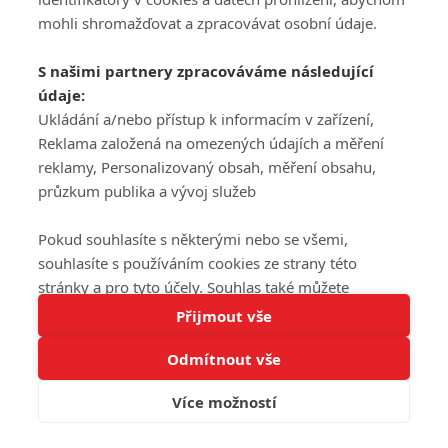
mohli shromažďovat a zpracovávat osobní údaje.
S našimi partnery zpracováváme následující
údaje:
Ukládání a/nebo přístup k informacím v zařízení,
Reklama založená na omezených údajích a měření
reklamy, Personalizovaný obsah, měření obsahu,
průzkum publika a vývoj služeb
Pokud souhlasíte s některými nebo se všemi,
souhlasíte s používáním cookies ze strany této
stránky a pro tyto účely. Souhlas také můžete
Tato stránka používá soubory cookies.
odmítnout, ale v takovém případě vám na stránce
Přijmout vše
Více informací
nebudou k dispozici některé personalizované funkce.
Odmítnout vše
Vaše volby souhlasu se budou vztahovat pouze na
Rozumím
tuto webovou stránku. Vaše nastavení a odvolání
Více možností
souhlasu můžete kdykoli změnit na stránce s
ochranou osobních údajů
nebo kliknutím na tlačítko