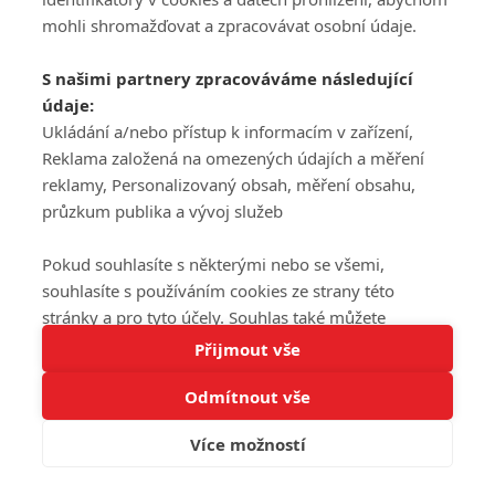
mohli shromažďovat a zpracovávat osobní údaje.
S našimi partnery zpracováváme následující
údaje:
Ukládání a/nebo přístup k informacím v zařízení,
Reklama založená na omezených údajích a měření
reklamy, Personalizovaný obsah, měření obsahu,
průzkum publika a vývoj služeb
Pokud souhlasíte s některými nebo se všemi,
souhlasíte s používáním cookies ze strany této
stránky a pro tyto účely. Souhlas také můžete
Tato stránka používá soubory cookies.
odmítnout, ale v takovém případě vám na stránce
Přijmout vše
Více informací
nebudou k dispozici některé personalizované funkce.
Odmítnout vše
Vaše volby souhlasu se budou vztahovat pouze na
Rozumím
tuto webovou stránku. Vaše nastavení a odvolání
Více možností
souhlasu můžete kdykoli změnit na stránce s
ochranou osobních údajů
nebo kliknutím na tlačítko