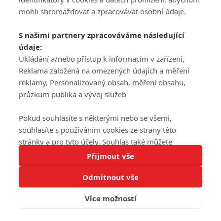
mohli shromažďovat a zpracovávat osobní údaje.
S našimi partnery zpracováváme následující
údaje:
Ukládání a/nebo přístup k informacím v zařízení,
Reklama založená na omezených údajích a měření
reklamy, Personalizovaný obsah, měření obsahu,
průzkum publika a vývoj služeb
Pokud souhlasíte s některými nebo se všemi,
souhlasíte s používáním cookies ze strany této
stránky a pro tyto účely. Souhlas také můžete
Tato stránka používá soubory cookies.
odmítnout, ale v takovém případě vám na stránce
Přijmout vše
Více informací
nebudou k dispozici některé personalizované funkce.
Odmítnout vše
Vaše volby souhlasu se budou vztahovat pouze na
Rozumím
tuto webovou stránku. Vaše nastavení a odvolání
Více možností
souhlasu můžete kdykoli změnit na stránce s
ochranou osobních údajů
nebo kliknutím na tlačítko