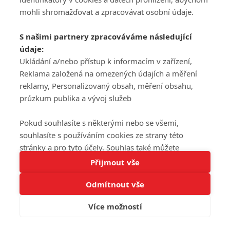
mohli shromažďovat a zpracovávat osobní údaje.
S našimi partnery zpracováváme následující
údaje:
Ukládání a/nebo přístup k informacím v zařízení,
Reklama založená na omezených údajích a měření
reklamy, Personalizovaný obsah, měření obsahu,
průzkum publika a vývoj služeb
Pokud souhlasíte s některými nebo se všemi,
souhlasíte s používáním cookies ze strany této
stránky a pro tyto účely. Souhlas také můžete
Tato stránka používá soubory cookies.
odmítnout, ale v takovém případě vám na stránce
Přijmout vše
Více informací
nebudou k dispozici některé personalizované funkce.
Odmítnout vše
Vaše volby souhlasu se budou vztahovat pouze na
Rozumím
tuto webovou stránku. Vaše nastavení a odvolání
Více možností
souhlasu můžete kdykoli změnit na stránce s
ochranou osobních údajů
nebo kliknutím na tlačítko