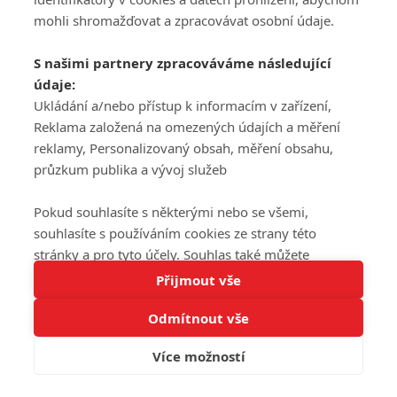
mohli shromažďovat a zpracovávat osobní údaje.
S našimi partnery zpracováváme následující
údaje:
Ukládání a/nebo přístup k informacím v zařízení,
Reklama založená na omezených údajích a měření
reklamy, Personalizovaný obsah, měření obsahu,
průzkum publika a vývoj služeb
Pokud souhlasíte s některými nebo se všemi,
souhlasíte s používáním cookies ze strany této
stránky a pro tyto účely. Souhlas také můžete
Tato stránka používá soubory cookies.
odmítnout, ale v takovém případě vám na stránce
Přijmout vše
Více informací
nebudou k dispozici některé personalizované funkce.
Odmítnout vše
Vaše volby souhlasu se budou vztahovat pouze na
Rozumím
tuto webovou stránku. Vaše nastavení a odvolání
Více možností
souhlasu můžete kdykoli změnit na stránce s
ochranou osobních údajů
nebo kliknutím na tlačítko